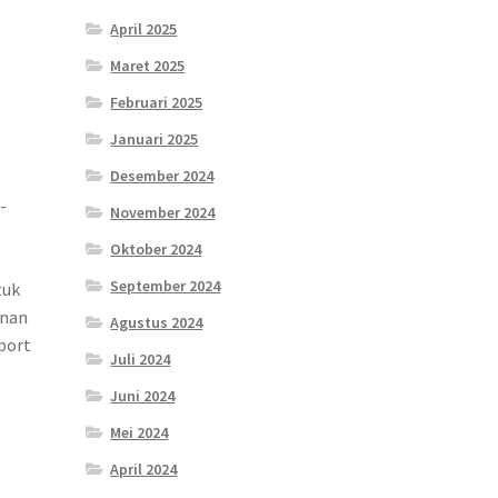
April 2025
Maret 2025
Februari 2025
Januari 2025
Desember 2024
-
November 2024
Oktober 2024
September 2024
tuk
inan
Agustus 2024
pport
Juli 2024
Juni 2024
Mei 2024
April 2024