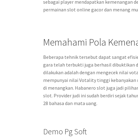
sebagai player mendapatkan kemenangan de
permainan slot online gacor dan menang mud
Memahami Pola Kemenan
Beberapa tehnik tersebut dapat sangat ef
gara telah terbukti juga berhasil dibuktikan d
dilakukan adalah dengan mengecek nilai votal
mempunyai nilai Votality tinggi kebanyaka
di menangkan. Habanero slot juga jadi piliha
slot. Provider judi ini sudah berdiri sejak t
28 bahasa dan mata uang.
Demo Pg Soft