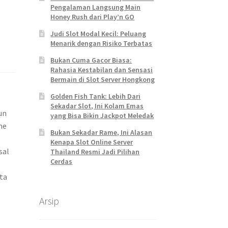
Pengalaman Langsung Main
Honey Rush dari Play’n GO
Judi Slot Modal Kecil: Peluang
Menarik dengan Risiko Terbatas
Bukan Cuma Gacor Biasa:
Rahasia Kestabilan dan Sensasi
Bermain di Slot Server Hongkong
Golden Fish Tank: Lebih Dari
Sekadar Slot, Ini Kolam Emas
un
yang Bisa Bikin Jackpot Meledak
me
Bukan Sekadar Rame, Ini Alasan
Kenapa Slot Online Server
sal
Thailand Resmi Jadi Pilihan
Cerdas
ta
Arsip