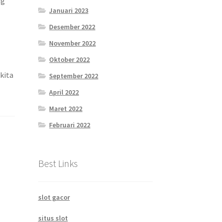
ng
Januari 2023
Desember 2022
November 2022
Oktober 2022
kita
September 2022
April 2022
Maret 2022
Februari 2022
Best Links
slot gacor
situs slot