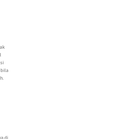
dak
l
si
bila
h.
a di