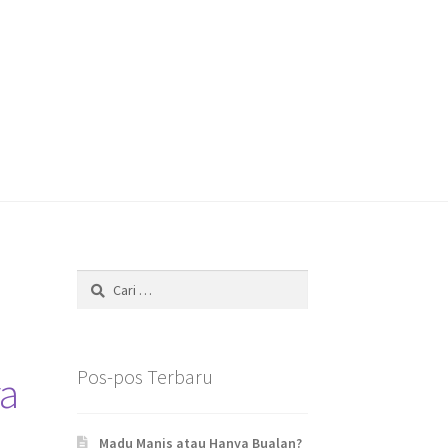
Cari
untuk:
Pos-pos Terbaru
ya
Madu Manis atau Hanya Bualan?