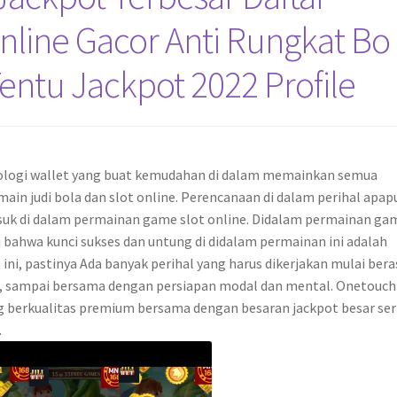
Online Gacor Anti Rungkat Bo
 Tentu Jackpot 2022 Profile
knologi wallet yang buat kemudahan di dalam memainkan semua
ain judi bola dan slot online. Perencanaan di dalam perihal apap
suk di dalam permainan game slot online. Didalam permainan ga
i bahwa kunci sukses dan untung di didalam permainan ini adalah
ni, pastinya Ada banyak perihal yang harus dikerjakan mulai bera
un, sampai bersama dengan persiapan modal dan mental. Onetouch
ng berkualitas premium bersama dengan besaran jackpot besar ser
.