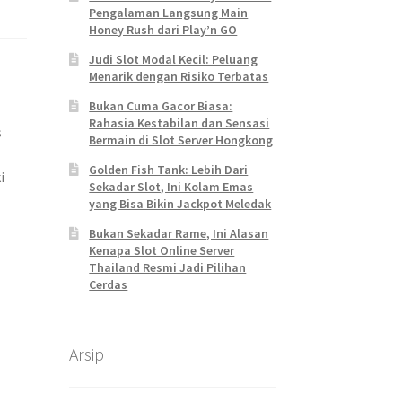
Pengalaman Langsung Main
Honey Rush dari Play’n GO
Judi Slot Modal Kecil: Peluang
Menarik dengan Risiko Terbatas
Bukan Cuma Gacor Biasa:
Rahasia Kestabilan dan Sensasi
s
Bermain di Slot Server Hongkong
Golden Fish Tank: Lebih Dari
i
Sekadar Slot, Ini Kolam Emas
yang Bisa Bikin Jackpot Meledak
Bukan Sekadar Rame, Ini Alasan
Kenapa Slot Online Server
Thailand Resmi Jadi Pilihan
Cerdas
Arsip