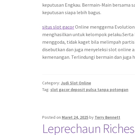
keputusan Engkau. Bermain-Main bersama 
keputusan siapa lebih bagus.
situs slot gacor
Online menggema Evolution
menghasilkan untuk kelompok pelaku.Serta R
menggoda, tidak kaget bila melimpah partis
disebutkan dan juga menyeleksi slot online
kemenangan. Terlindungi bermain dan juga 
Category:
Judi Slot Online
Tag:
slot gacor deposit pulsa tanpa potongan
Posted on
Maret 24, 2025
by
Terry Bennett
Leprechaun Riches 