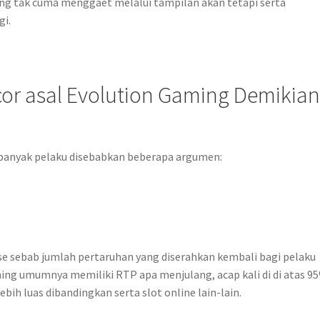
ng tak cuma menggaet melalui tampilan akan tetapi serta
gi.
or asal Evolution Gaming Demikia
n banyak pelaku disebabkan beberapa argumen:
e sebab jumlah pertaruhan yang diserahkan kembali bagi pelaku
ing umumnya memiliki RTP apa menjulang, acap kali di di atas 9
bih luas dibandingkan serta slot online lain-lain.