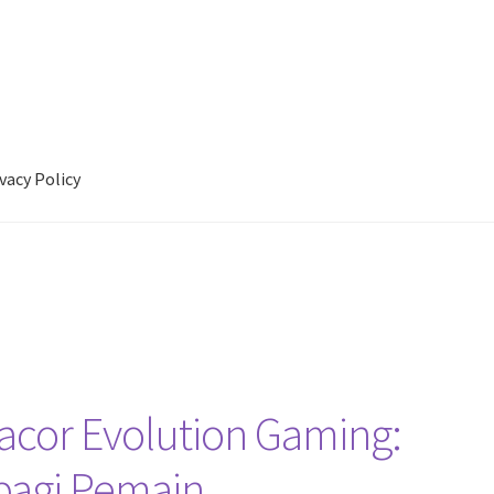
vacy Policy
cor Evolution Gaming:
bagi Pemain