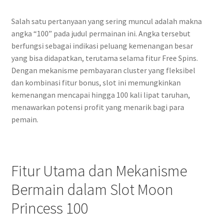
Salah satu pertanyaan yang sering muncul adalah makna
angka “100” pada judul permainan ini. Angka tersebut
berfungsi sebagai indikasi peluang kemenangan besar
yang bisa didapatkan, terutama selama fitur Free Spins.
Dengan mekanisme pembayaran cluster yang fleksibel
dan kombinasi fitur bonus, slot ini memungkinkan
kemenangan mencapai hingga 100 kali lipat taruhan,
menawarkan potensi profit yang menarik bagi para
pemain.
Fitur Utama dan Mekanisme
Bermain dalam Slot Moon
Princess 100