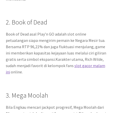
2. Book of Dead
Book of Dead asal Play’n GO adalah slot online
petualangan siapa mengirim pemain ke Negara Mesir tua.
Bersama RTP 96,21% dan juga fluktuasi menjulang, game
ini memberikan kapasitas kejayaan luas melalui ciri giliran
gratis serta simbol ekspansi.Karakter utama, Rich Wilde,
sudah menjadi favorit di kelompok fans
slot gacor malam
ini
online.
3. Mega Moolah
Bila Engkau mencari jackpot progresif, Mega Moolah dari