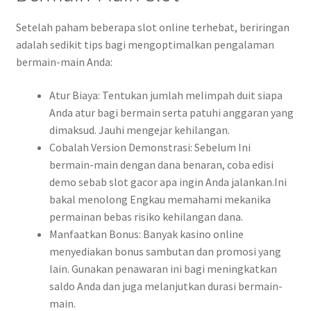
Setelah paham beberapa slot online terhebat, beriringan
adalah sedikit tips bagi mengoptimalkan pengalaman
bermain-main Anda:
Atur Biaya: Tentukan jumlah melimpah duit siapa
Anda atur bagi bermain serta patuhi anggaran yang
dimaksud. Jauhi mengejar kehilangan.
Cobalah Version Demonstrasi: Sebelum Ini
bermain-main dengan dana benaran, coba edisi
demo sebab slot gacor apa ingin Anda jalankan.Ini
bakal menolong Engkau memahami mekanika
permainan bebas risiko kehilangan dana.
Manfaatkan Bonus: Banyak kasino online
menyediakan bonus sambutan dan promosi yang
lain. Gunakan penawaran ini bagi meningkatkan
saldo Anda dan juga melanjutkan durasi bermain-
main.