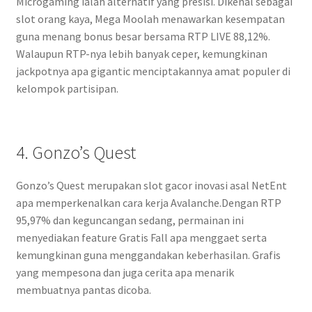
Microgaming ialah alternatif yang presisi. Dikenal sebagai
slot orang kaya, Mega Moolah menawarkan kesempatan
guna menang bonus besar bersama RTP LIVE 88,12%.
Walaupun RTP-nya lebih banyak ceper, kemungkinan
jackpotnya apa gigantic menciptakannya amat populer di
kelompok partisipan.
4. Gonzo’s Quest
Gonzo’s Quest merupakan slot gacor inovasi asal NetEnt
apa memperkenalkan cara kerja Avalanche.Dengan RTP
95,97% dan keguncangan sedang, permainan ini
menyediakan feature Gratis Fall apa menggaet serta
kemungkinan guna menggandakan keberhasilan. Grafis
yang mempesona dan juga cerita apa menarik
membuatnya pantas dicoba.