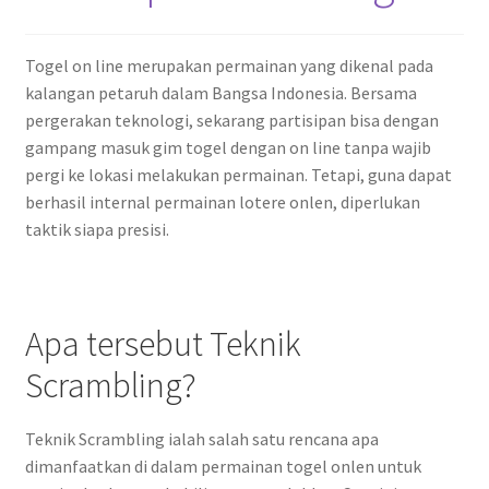
Togel on line merupakan permainan yang dikenal pada
kalangan petaruh dalam Bangsa Indonesia. Bersama
pergerakan teknologi, sekarang partisipan bisa dengan
gampang masuk gim togel dengan on line tanpa wajib
pergi ke lokasi melakukan permainan. Tetapi, guna dapat
berhasil internal permainan lotere onlen, diperlukan
taktik siapa presisi.
Apa tersebut Teknik
Scrambling?
Teknik Scrambling ialah salah satu rencana apa
dimanfaatkan di dalam permainan togel onlen untuk