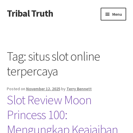
Tribal Truth
Skip
Skip
Menu
to
to
navigation
content
Beranda
About us
Tag:
situs slot online
Contact us
terpercaya
Privacy Policy
Posted on
November 12, 2025
by
Terry Bennett
Slot Review Moon
Princess 100:
Mengungkap Keajaiban