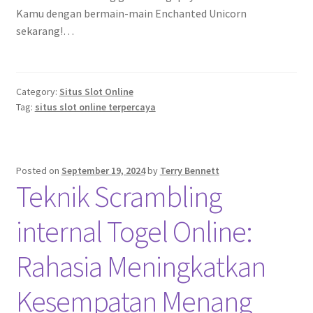
Kamu dengan bermain-main Enchanted Unicorn
sekarang!…
Category:
Situs Slot Online
Tag:
situs slot online terpercaya
Posted on
September 19, 2024
by
Terry Bennett
Teknik Scrambling
internal Togel Online:
Rahasia Meningkatkan
Kesempatan Menang