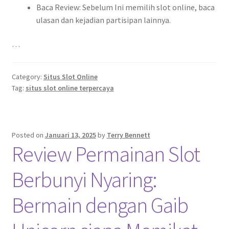
Baca Review: Sebelum Ini memilih slot online, baca
ulasan dan kejadian partisipan lainnya.
…
Category:
Situs Slot Online
Tag:
situs slot online terpercaya
Posted on
Januari 13, 2025
by
Terry Bennett
Review Permainan Slot
Berbunyi Nyaring:
Bermain dengan Gaib