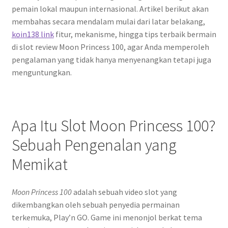
pemain lokal maupun internasional. Artikel berikut akan
membahas secara mendalam mulai dari latar belakang,
koin138 link
fitur, mekanisme, hingga tips terbaik bermain
di slot review Moon Princess 100, agar Anda memperoleh
pengalaman yang tidak hanya menyenangkan tetapi juga
menguntungkan.
Apa Itu Slot Moon Princess 100?
Sebuah Pengenalan yang
Memikat
Moon Princess 100
adalah sebuah video slot yang
dikembangkan oleh sebuah penyedia permainan
terkemuka, Play’n GO. Game ini menonjol berkat tema