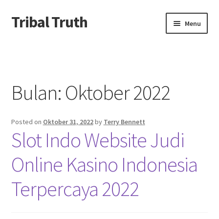
Tribal Truth
Skip
Skip
Menu
to
to
navigation
content
Beranda
About us
Bulan:
Oktober 2022
Contact us
Posted on
Oktober 31, 2022
by
Terry Bennett
Privacy Policy
Slot Indo Website Judi
Online Kasino Indonesia
Terpercaya 2022