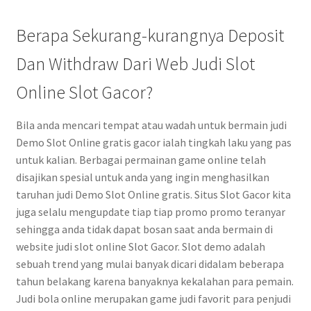
Berapa Sekurang-kurangnya Deposit
Dan Withdraw Dari Web Judi Slot
Online Slot Gacor?
Bila anda mencari tempat atau wadah untuk bermain judi
Demo Slot Online gratis gacor ialah tingkah laku yang pas
untuk kalian. Berbagai permainan game online telah
disajikan spesial untuk anda yang ingin menghasilkan
taruhan judi Demo Slot Online gratis. Situs Slot Gacor kita
juga selalu mengupdate tiap tiap promo promo teranyar
sehingga anda tidak dapat bosan saat anda bermain di
website judi slot online Slot Gacor. Slot demo adalah
sebuah trend yang mulai banyak dicari didalam beberapa
tahun belakang karena banyaknya kekalahan para pemain.
Judi bola online merupakan game judi favorit para penjudi