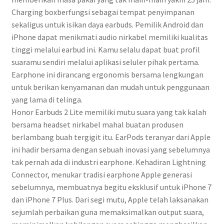
Charging boxberfungsi sebagai tempat penyimpanan
sekaligus untuk isikan daya earbuds. Pemilik Android dan
iPhone dapat menikmati audio nirkabel memiliki kualitas
tinggi melalui earbud ini. Kamu selalu dapat buat profil
suaramu sendiri melalui aplikasi seluler pihak pertama.
Earphone ini dirancang ergonomis bersama lengkungan
untuk berikan kenyamanan dan mudah untuk penggunaan
yang lama di telinga.
Honor Earbuds 2 Lite memiliki mutu suara yang tak kalah
bersama headset nirkabel mahal buatan produsen
berlambang buah tergigit itu. EarPods teranyar dari Apple
ini hadir bersama dengan sebuah inovasi yang sebelumnya
tak pernah ada di industri earphone. Kehadiran Lightning
Connector, menukar tradisi earphone Apple generasi
sebelumnya, membuatnya begitu eksklusif untuk iPhone 7
dan iPhone 7 Plus. Dari segi mutu, Apple telah laksanakan
sejumlah perbaikan guna memaksimalkan output suara,