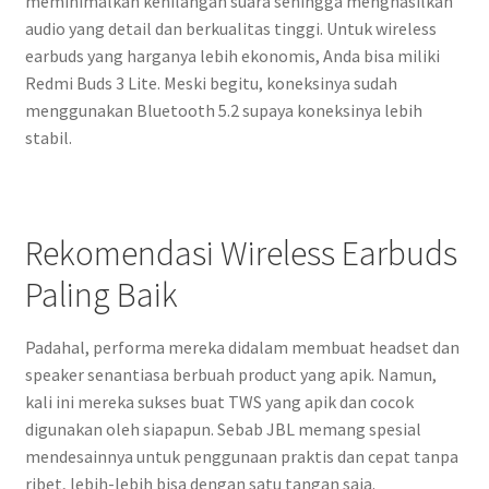
meminimalkan kehilangan suara sehingga menghasilkan
audio yang detail dan berkualitas tinggi. Untuk wireless
earbuds yang harganya lebih ekonomis, Anda bisa miliki
Redmi Buds 3 Lite. Meski begitu, koneksinya sudah
menggunakan Bluetooth 5.2 supaya koneksinya lebih
stabil.
Rekomendasi Wireless Earbuds
Paling Baik
Padahal, performa mereka didalam membuat headset dan
speaker senantiasa berbuah product yang apik. Namun,
kali ini mereka sukses buat TWS yang apik dan cocok
digunakan oleh siapapun. Sebab JBL memang spesial
mendesainnya untuk penggunaan praktis dan cepat tanpa
ribet, lebih-lebih bisa dengan satu tangan saja.