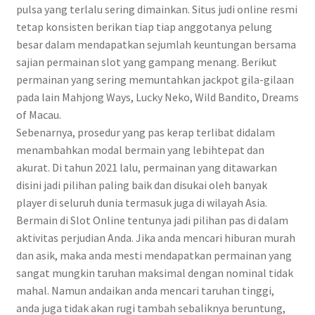
pulsa yang terlalu sering dimainkan. Situs judi online resmi
tetap konsisten berikan tiap tiap anggotanya pelung
besar dalam mendapatkan sejumlah keuntungan bersama
sajian permainan slot yang gampang menang. Berikut
permainan yang sering memuntahkan jackpot gila-gilaan
pada lain Mahjong Ways, Lucky Neko, Wild Bandito, Dreams
of Macau.
Sebenarnya, prosedur yang pas kerap terlibat didalam
menambahkan modal bermain yang lebihtepat dan
akurat. Di tahun 2021 lalu, permainan yang ditawarkan
disini jadi pilihan paling baik dan disukai oleh banyak
player di seluruh dunia termasuk juga di wilayah Asia.
Bermain di Slot Online tentunya jadi pilihan pas di dalam
aktivitas perjudian Anda. Jika anda mencari hiburan murah
dan asik, maka anda mesti mendapatkan permainan yang
sangat mungkin taruhan maksimal dengan nominal tidak
mahal. Namun andaikan anda mencari taruhan tinggi,
anda juga tidak akan rugi tambah sebaliknya beruntung,