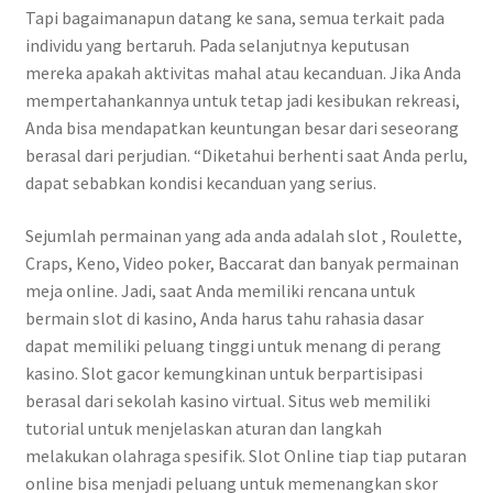
Tapi bagaimanapun datang ke sana, semua terkait pada
individu yang bertaruh. Pada selanjutnya keputusan
mereka apakah aktivitas mahal atau kecanduan. Jika Anda
mempertahankannya untuk tetap jadi kesibukan rekreasi,
Anda bisa mendapatkan keuntungan besar dari seseorang
berasal dari perjudian. “Diketahui berhenti saat Anda perlu,
dapat sebabkan kondisi kecanduan yang serius.
Sejumlah permainan yang ada anda adalah slot , Roulette,
Craps, Keno, Video poker, Baccarat dan banyak permainan
meja online. Jadi, saat Anda memiliki rencana untuk
bermain slot di kasino, Anda harus tahu rahasia dasar
dapat memiliki peluang tinggi untuk menang di perang
kasino. Slot gacor kemungkinan untuk berpartisipasi
berasal dari sekolah kasino virtual. Situs web memiliki
tutorial untuk menjelaskan aturan dan langkah
melakukan olahraga spesifik. Slot Online tiap tiap putaran
online bisa menjadi peluang untuk memenangkan skor