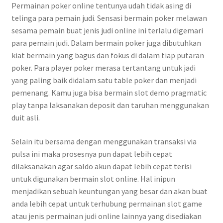
Permainan poker online tentunya udah tidak asing di
telinga para pemain judi. Sensasi bermain poker melawan
sesama pemain buat jenis judi online ini terlalu digemari
para pemain judi. Dalam bermain poker juga dibutuhkan
kiat bermain yang bagus dan fokus di dalam tiap putaran
poker. Para player poker merasa tertantang untuk jadi
yang paling baik didalam satu table poker dan menjadi
pemenang. Kamu juga bisa bermain slot demo pragmatic
play tanpa laksanakan deposit dan taruhan menggunakan
duit asli.
Selain itu bersama dengan menggunakan transaksi via
pulsa ini maka prosesnya pun dapat lebih cepat
dilaksanakan agar saldo akun dapat lebih cepat terisi
untuk digunakan bermain slot online. Hal inipun
menjadikan sebuah keuntungan yang besar dan akan buat
anda lebih cepat untuk terhubung permainan slot game
atau jenis permainan judi online lainnya yang disediakan