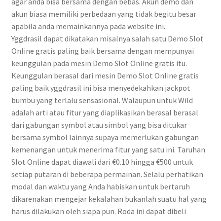
agar anda bisa bersama dengan bebas. Akun demo dan
akun biasa memiliki perbedaan yang tidak begitu besar
apabila anda memainkannya pada website ini.
Yggdrasil dapat dikatakan misalnya salah satu Demo Slot
Online gratis paling baik bersama dengan mempunyai
keunggulan pada mesin Demo Slot Online gratis itu.
Keunggulan berasal dari mesin Demo Slot Online gratis
paling baik yggdrasil ini bisa menyedekahkan jackpot
bumbu yang terlalu sensasional. Walaupun untuk Wild
adalah arti atau fitur yang diaplikasikan berasal berasal
dari gabungan symbol atau simbol yang bisa ditukar
bersama symbol lainnya supaya memerlukan gabungan
kemenangan untuk menerima fitur yang satu ini. Taruhan
Slot Online dapat diawali dari €0.10 hingga €500 untuk
setiap putaran di beberapa permainan. Selalu perhatikan
modal dan waktu yang Anda habiskan untuk bertaruh
dikarenakan mengejar kekalahan bukanlah suatu hal yang
harus dilakukan oleh siapa pun. Roda ini dapat dibeli