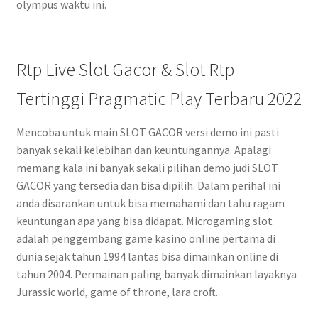
olympus waktu ini.
Rtp Live Slot Gacor & Slot Rtp
Tertinggi Pragmatic Play Terbaru 2022
Mencoba untuk main SLOT GACOR versi demo ini pasti
banyak sekali kelebihan dan keuntungannya. Apalagi
memang kala ini banyak sekali pilihan demo judi SLOT
GACOR yang tersedia dan bisa dipilih. Dalam perihal ini
anda disarankan untuk bisa memahami dan tahu ragam
keuntungan apa yang bisa didapat. Microgaming slot
adalah penggembang game kasino online pertama di
dunia sejak tahun 1994 lantas bisa dimainkan online di
tahun 2004. Permainan paling banyak dimainkan layaknya
Jurassic world, game of throne, lara croft.