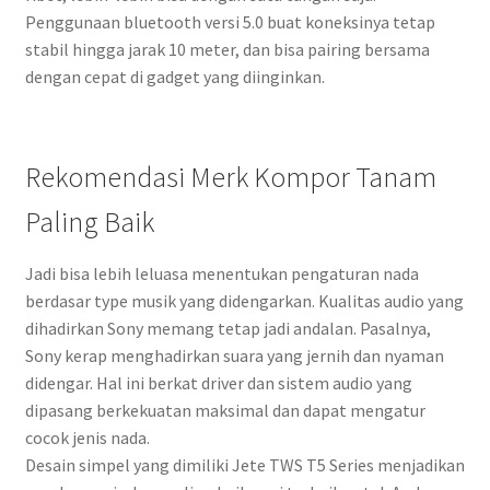
Penggunaan bluetooth versi 5.0 buat koneksinya tetap
stabil hingga jarak 10 meter, dan bisa pairing bersama
dengan cepat di gadget yang diinginkan.
Rekomendasi Merk Kompor Tanam
Paling Baik
Jadi bisa lebih leluasa menentukan pengaturan nada
berdasar type musik yang didengarkan. Kualitas audio yang
dihadirkan Sony memang tetap jadi andalan. Pasalnya,
Sony kerap menghadirkan suara yang jernih dan nyaman
didengar. Hal ini berkat driver dan sistem audio yang
dipasang berkekuatan maksimal dan dapat mengatur
cocok jenis nada.
Desain simpel yang dimiliki Jete TWS T5 Series menjadikan