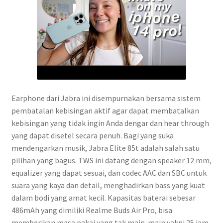
Earphone dari Jabra ini disempurnakan bersama sistem
pembatalan kebisingan aktif agar dapat membatalkan
kebisingan yang tidak ingin Anda dengar dan hear through
yang dapat disetel secara penuh. Bagi yang suka
mendengarkan musik, Jabra Elite 85t adalah salah satu
pilihan yang bagus. TWS ini datang dengan speaker 12 mm,
equalizer yang dapat sesuai, dan codec AAC dan SBC untuk
suara yang kaya dan detail, menghadirkan bass yang kuat
dalam bodi yang amat kecil. Kapasitas baterai sebesar
486mAh yang dimiliki Realme Buds Air Pro, bisa
memberikan masa pakai yang tak main-main yakni 25 jam.