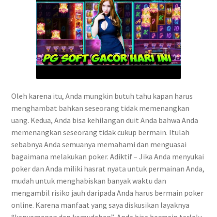
Oleh karena itu, Anda mungkin butuh tahu kapan harus
menghambat bahkan seseorang tidak memenangkan
uang. Kedua, Anda bisa kehilangan duit Anda bahwa Anda
memenangkan seseorang tidak cukup bermain. Itulah
sebabnya Anda semuanya memahami dan menguasai
bagaimana melakukan poker. Adiktif – Jika Anda menyukai
poker dan Anda miliki hasrat nyata untuk permainan Anda,
mudah untuk menghabiskan banyak waktu dan
mengambil risiko jauh daripada Anda harus bermain poker
online. Karena manfaat yang saya diskusikan layaknya
“kenyamanan dan kemudahan”, Anda bisa bermain terlalu