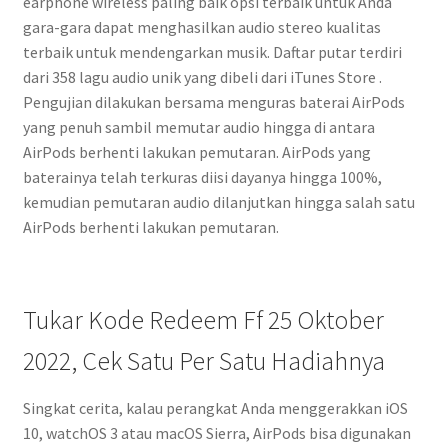
earphone wireless paling baik opsi terbaik untuk Anda
gara-gara dapat menghasilkan audio stereo kualitas
terbaik untuk mendengarkan musik. Daftar putar terdiri
dari 358 lagu audio unik yang dibeli dari iTunes Store .
Pengujian dilakukan bersama menguras baterai AirPods
yang penuh sambil memutar audio hingga di antara
AirPods berhenti lakukan pemutaran. AirPods yang
baterainya telah terkuras diisi dayanya hingga 100%,
kemudian pemutaran audio dilanjutkan hingga salah satu
AirPods berhenti lakukan pemutaran.
Tukar Kode Redeem Ff 25 Oktober
2022, Cek Satu Per Satu Hadiahnya
Singkat cerita, kalau perangkat Anda menggerakkan iOS
10, watchOS 3 atau macOS Sierra, AirPods bisa digunakan