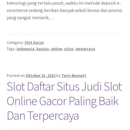
teknologi yang terlalu pesat, waktu ini metode deposit e-
commerce sedang berikan banyak sekali bonus dan promo
yang sangat menarik.…
Category:
Slot Gacor
Tags:
indonesia
,
kasino
,
online
,
situs
,
terpercaya
Posted on
Oktober 31, 2022
by
Terry Bennett
Slot Daftar Situs Judi Slot
Online Gacor Paling Baik
Dan Terpercaya