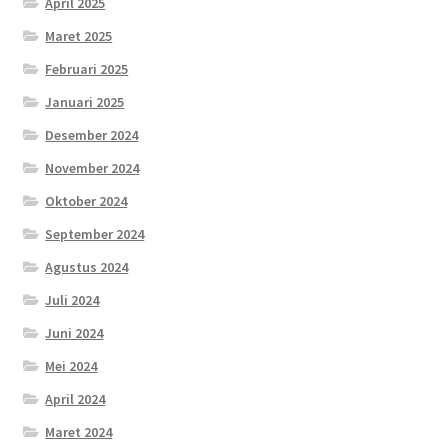
April 2025
Maret 2025
Februari 2025
Januari 2025
Desember 2024
November 2024
Oktober 2024
September 2024
Agustus 2024
Juli 2024
Juni 2024
Mei 2024
April 2024
Maret 2024