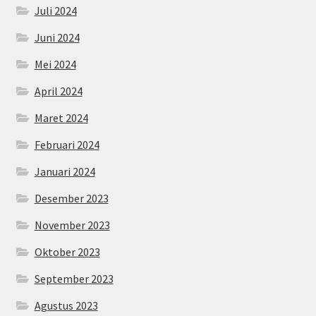
Juli 2024
Juni 2024
Mei 2024
April 2024
Maret 2024
Februari 2024
Januari 2024
Desember 2023
November 2023
Oktober 2023
September 2023
Agustus 2023