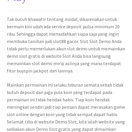
Tak butuh khawatir tentang modal, dikarenakan untuk
bermain kini udah ada service deposit pulsa minimum 20
ribu. Sehingga dapat memudahkan siapa saja yang ingin
membuka taruhan judi slot88 gacor. Slot Slot Demo Anda
tidak perlu memerlukan akun slot demo untuk memainkan
demo slot gratis di website Slot Anda bisa langsung
memainkan slot demo mirip aslinya yang mana terdapat
fitur buyspin jackpot dan lainnya.
Mainkan permainan ini selaku hiburan semata sebab tidak
butuh deposit dan juga pula koin yang terdapat pada
permainan ini tidak hendak habis. Tiap koin hendak
meningkat sendiri jadi tiap pemain dapat merasakan game
slot online dengan koin yang tidak sempat dapat habis.
Selamat tiba di website Demo Slot, kita ialah website yang
sediakan akun Demo Slot gratis yang dapat dimainkan