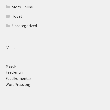
Slots Online
Togel
Uncategorized
Meta
Masuk
Feed entri
Feed komentar
WordPress.org