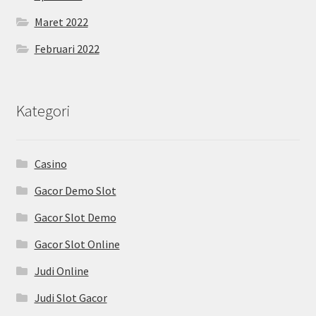
Maret 2022
Februari 2022
Kategori
Casino
Gacor Demo Slot
Gacor Slot Demo
Gacor Slot Online
Judi Online
Judi Slot Gacor