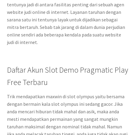
tentunya jadi di antara fasilitas penting dari sebuah agen
website judi online di internet. Layanan taruhan dengan
sarana satu ini tentunya layak untuk dijadikan sebagai
mitra bertaruh. Sebab tak jarang di dalam dunia perjudian
online sendiri ada beberapa kendala pada suatu website
judi di internet.
Daftar Akun Slot Demo Pragmatic Play
Free Terbaru
Trik mendapatkan maxwin di slot olympus yaitu bersama
dengan bermain kala slot olympus ini sedang gacor. Jika
anda mencari hiburan tidak mahal dan asik, maka anda
mesti mendapatkan permainan yang sangat mungkin
taruhan maksimal dengan nominal tidak mahal. Namun
jika anda melacak taruhan tinggi, anda juga tidak akan rugi