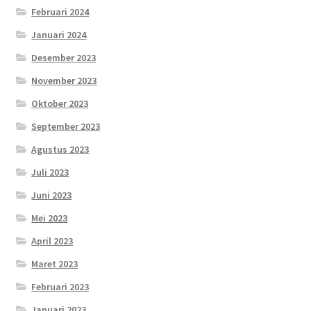
Februari 2024
Januari 2024
Desember 2023
November 2023
Oktober 2023
September 2023
Agustus 2023
Juli 2023
Juni 2023
Mei 2023
April 2023
Maret 2023
Februari 2023
Januari 2023