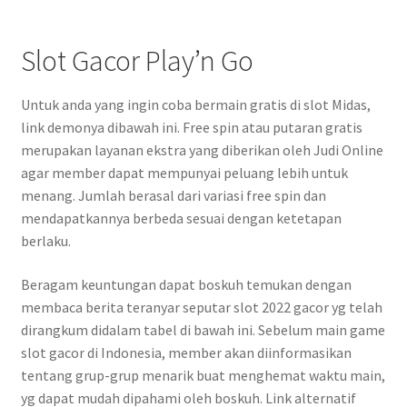
Slot Gacor Play’n Go
Untuk anda yang ingin coba bermain gratis di slot Midas,
link demonya dibawah ini. Free spin atau putaran gratis
merupakan layanan ekstra yang diberikan oleh Judi Online
agar member dapat mempunyai peluang lebih untuk
menang. Jumlah berasal dari variasi free spin dan
mendapatkannya berbeda sesuai dengan ketetapan
berlaku.
Beragam keuntungan dapat boskuh temukan dengan
membaca berita teranyar seputar slot 2022 gacor yg telah
dirangkum didalam tabel di bawah ini. Sebelum main game
slot gacor di Indonesia, member akan diinformasikan
tentang grup-grup menarik buat menghemat waktu main,
yg dapat mudah dipahami oleh boskuh. Link alternatif