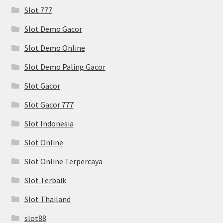
Slot 777
Slot Demo Gacor
Slot Demo Online
Slot Demo Paling Gacor
Slot Gacor
Slot Gacor 777
Slot Indonesia
Slot Online
Slot Online Terpercaya
Slot Terbaik
Slot Thailand
slot88