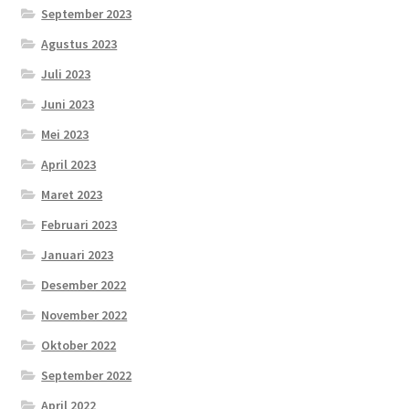
September 2023
Agustus 2023
Juli 2023
Juni 2023
Mei 2023
April 2023
Maret 2023
Februari 2023
Januari 2023
Desember 2022
November 2022
Oktober 2022
September 2022
April 2022