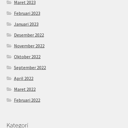
Maret 2023
Februari 2023
Januari 2023
Desember 2022
November 2022
Oktober 2022
September 2022
April 2022
Maret 2022
Februari 2022
Kategori