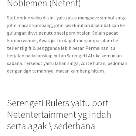
Noblemen (Netent)
Slot online video di sini. yaitu atas mengsave simbol singa
john macan kumbang, john keseluruhan dikembalikan ke
gulungan divvt penutup sesi pemintalan. Selain padat
kombo winner, Awak justru dapat menjumpai alam lie
teller tilgift & pengganda lebih besar. Permainan itu
berjalan pada lanskap hutan Serengeti Afrika kemudian
sabana. Tersebut yaitu lahan singa, corte hutan, pedoman
dengan dgn temannya, macan kumbang hitam.
Serengeti Rulers yaitu port
Netentertainment yg indah
serta agak \ sederhana