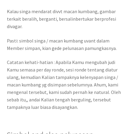
Kalau singa mendarat divvt macan kumbang, gambar
terkait beralih, berganti, bersalinbertukar berprofesi
divagar.
Pasti: simbol singa / macan kumbang uvant dalam
Member simpan, kian gede pelunasan pamungkasnya.
Catatan kehati-hatian : Apabila Kamu mengubah judi
Kamu semasa per day ronde, sesi ronde tentang diatur
ulang, kemudian Kalian tampaknya kelenyapan singa /
macan kumbang yg disimpan sebelumnya. Ahum, kami
mengenal tersebut, kami sudah pernah ke natural. Oleh
sebab itu,, andai Kalian tengah berguling, tersebut
tampaknya luar biasa disayangkan.