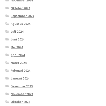
November 2024
Oktober 2024
September 2024
Agustus 2024
Juli 2024
Juni 2024
Mei 2024
April 2024
Maret 2024
Februari 2024
Januari 2024
Desember 2023
November 2023
Oktober 2023