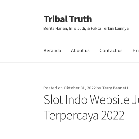
Tribal Truth
Skip
Skip
to
to
Berita Harian, Info Judi, & Fakta Terkini Lainnya
navigation
content
Beranda
About us
Contact us
Pri
Beranda
About us
Contact us
Privacy Policy
Posted on
Oktober 31, 2022
by
Terry Bennett
Slot Indo Website J
Terpercaya 2022