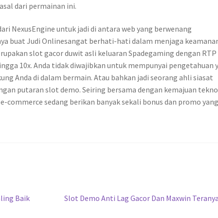
sal dari permainan ini.
 dari NexusEngine untuk jadi di antara web yang berwenang
nya buat Judi Onlinesangat berhati-hati dalam menjaga keamana
merupakan slot gacor duwit asli keluaran Spadegaming dengan RT
 hingga 10x. Anda tidak diwajibkan untuk mempunyai pengetahuan 
ng Anda di dalam bermain. Atau bahkan jadi seorang ahli siasat
ngan putaran slot demo. Seiring bersama dengan kemajuan tekno
it e-commerce sedang berikan banyak sekali bonus dan promo yan
Next
aling Baik
Slot Demo Anti Lag Gacor Dan Maxwin Terany
post: