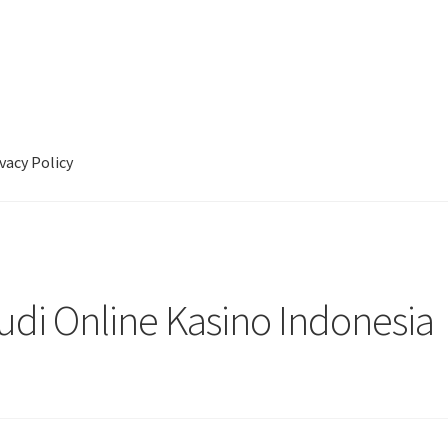
vacy Policy
udi Online Kasino Indonesia