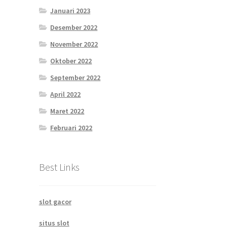
Januari 2023
Desember 2022
November 2022
Oktober 2022
September 2022
April 2022
Maret 2022
Februari 2022
Best Links
slot gacor
situs slot