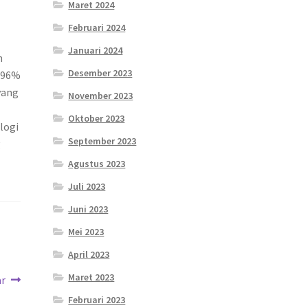
Maret 2024
Februari 2024
Januari 2024
n
Desember 2023
P 96%
yang
November 2023
Oktober 2023
logi
September 2023
g
Agustus 2023
Juli 2023
Juni 2023
Mei 2023
April 2023
Maret 2023
ar
Februari 2023