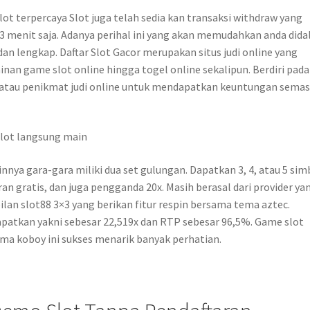
lot terpercaya Slot juga telah sedia kan transaksi withdraw yang
3 menit saja. Adanya perihal ini yang akan memudahkan anda did
n lengkap. Daftar Slot Gacor merupakan situs judi online yang
nan game slot online hingga togel online sekalipun. Berdiri pada
r atau penikmat judi online untuk mendapatkan keuntungan sema
nnya gara-gara miliki dua set gulungan. Dapatkan 3, 4, atau 5 sim
n gratis, dan juga pengganda 20x. Masih berasal dari provider ya
an slot88 3×3 yang berikan fitur respin bersama tema aztec.
tkan yakni sebesar 22,519x dan RTP sebesar 96,5%. Game slot
ma koboy ini sukses menarik banyak perhatian.