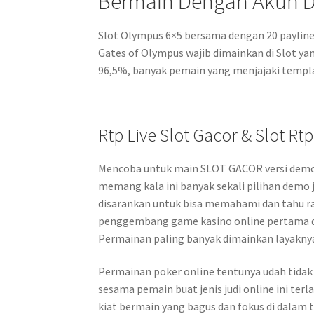
Bermain Dengan Akun D
Slot Olympus 6×5 bersama dengan 20 paylin
Gates of Olympus wajib dimainkan di Slot yan
96,5%, banyak pemain yang menjajaki templa
Rtp Live Slot Gacor & Slot Rt
Mencoba untuk main SLOT GACOR versi demo i
memang kala ini banyak sekali pilihan demo j
disarankan untuk bisa memahami dan tahu ra
penggembang game kasino online pertama di d
Permainan paling banyak dimainkan layaknya J
Permainan poker online tentunya udah tidak 
sesama pemain buat jenis judi online ini ter
kiat bermain yang bagus dan fokus di dalam t