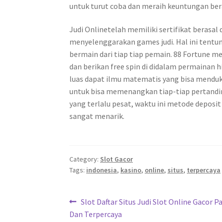
untuk turut coba dan meraih keuntungan bera
Judi Onlinetelah memiliki sertifikat berasal
menyelenggarakan games judi. Hal ini tentu
bermain dari tiap tiap pemain. 88 Fortune 
dan berikan free spin di didalam permainan
luas dapat ilmu matematis yang bisa menduku
untuk bisa memenangkan tiap-tiap pertandi
yang terlalu pesat, waktu ini metode depos
sangat menarik.
Category:
Slot Gacor
Tags:
indonesia
,
kasino
,
online
,
situs
,
terpercaya
Navigasi
Previous
Slot Daftar Situs Judi Slot Online Gacor P
post:
Dan Terpercaya