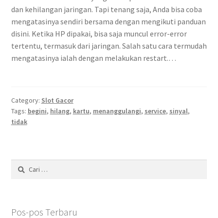
dan kehilangan jaringan. Tapi tenang saja, Anda bisa coba
mengatasinya sendiri bersama dengan mengikuti panduan
disini. Ketika HP dipakai, bisa saja muncul error-error
tertentu, termasuk dari jaringan. Salah satu cara termudah
mengatasinya ialah dengan melakukan restart.…
Category:
Slot Gacor
Tags:
begini
,
hilang
,
kartu
,
menanggulangi
,
service
,
sinyal
,
tidak
Cari
untuk:
Pos-pos Terbaru