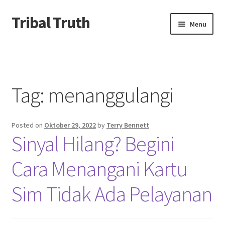
Tribal Truth
Skip
Skip
Menu
to
to
navigation
content
Beranda
About us
Tag:
menanggulangi
Contact us
Posted on
Oktober 29, 2022
by
Terry Bennett
Privacy Policy
Sinyal Hilang? Begini
Cara Menangani Kartu
Sim Tidak Ada Pelayanan