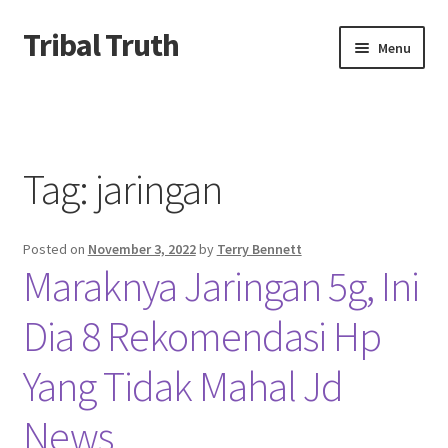
Tribal Truth
Skip
Skip
Menu
to
to
navigation
content
Beranda
About us
Tag:
jaringan
Contact us
Posted on
November 3, 2022
by
Terry Bennett
Privacy Policy
Maraknya Jaringan 5g, Ini
Dia 8 Rekomendasi Hp
Yang Tidak Mahal Jd
News