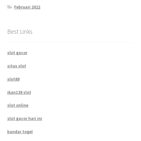
Februari 2022
Best Links
slot gacor
situs slot
slot88
ikan138 slot
slot online
slot gacor hari ini
bandar togel