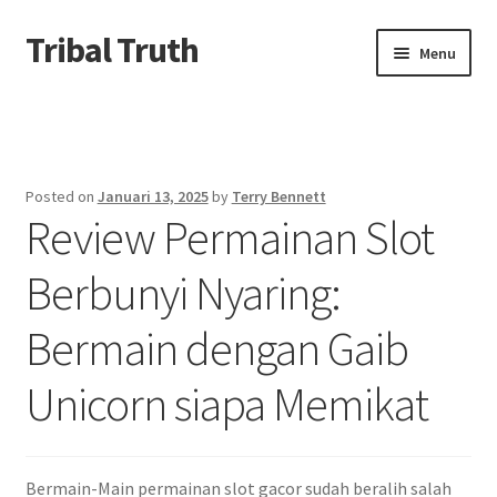
Tribal Truth
Skip
Skip
Menu
to
to
navigation
content
Beranda
About us
Posted on
Januari 13, 2025
by
Terry Bennett
Review Permainan Slot
Contact us
Berbunyi Nyaring:
Privacy Policy
Bermain dengan Gaib
Unicorn siapa Memikat
Bermain-Main permainan slot gacor sudah beralih salah