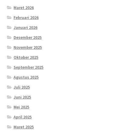
Maret 2026
Februari 2026
Januari 2026
Desember 2025
November 2025
Oktober 2025
September 2025
Agustus 2025
Juli 2025
Juni 2025
Mei 2025
April 2025
Maret 2025