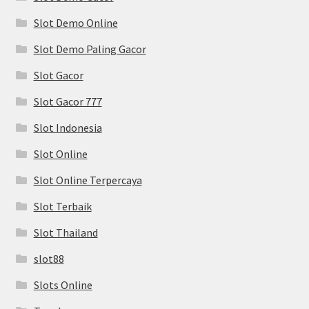
Slot Demo Online
Slot Demo Paling Gacor
Slot Gacor
Slot Gacor 777
Slot Indonesia
Slot Online
Slot Online Terpercaya
Slot Terbaik
Slot Thailand
slot88
Slots Online