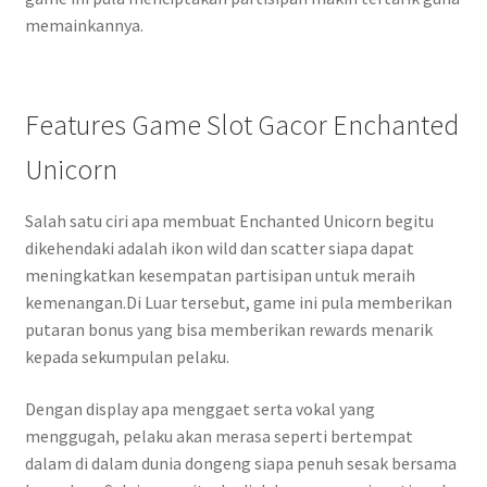
memainkannya.
Features Game Slot Gacor Enchanted
Unicorn
Salah satu ciri apa membuat Enchanted Unicorn begitu
dikehendaki adalah ikon wild dan scatter siapa dapat
meningkatkan kesempatan partisipan untuk meraih
kemenangan.Di Luar tersebut, game ini pula memberikan
putaran bonus yang bisa memberikan rewards menarik
kepada sekumpulan pelaku.
Dengan display apa menggaet serta vokal yang
menggugah, pelaku akan merasa seperti bertempat
dalam di dalam dunia dongeng siapa penuh sesak bersama