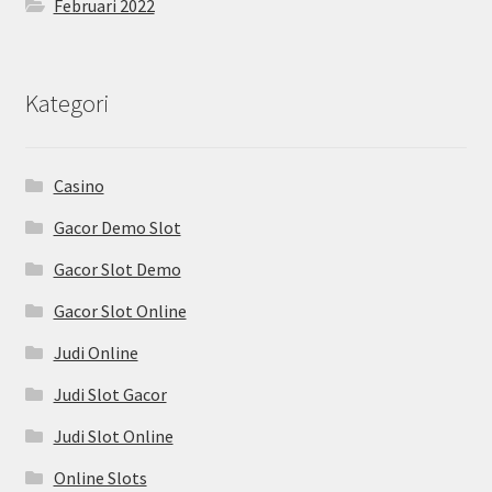
Februari 2022
Kategori
Casino
Gacor Demo Slot
Gacor Slot Demo
Gacor Slot Online
Judi Online
Judi Slot Gacor
Judi Slot Online
Online Slots