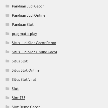
Panduan Judi Gacor
Panduan Judi Online
Panduan Slot
pragmatic play
Situs Judi Slot Gacor Demo
Situs Judi Slot Online Gacor
Situs Slot
Situs Slot Online
Situs Slot Viral
Slot
Slot 777
Slot Demo Gacor