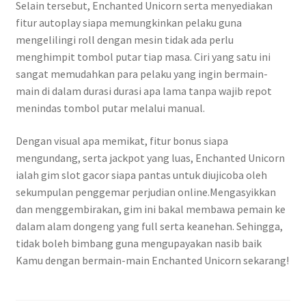
Selain tersebut, Enchanted Unicorn serta menyediakan
fitur autoplay siapa memungkinkan pelaku guna
mengelilingi roll dengan mesin tidak ada perlu
menghimpit tombol putar tiap masa. Ciri yang satu ini
sangat memudahkan para pelaku yang ingin bermain-
main di dalam durasi durasi apa lama tanpa wajib repot
menindas tombol putar melalui manual.
Dengan visual apa memikat, fitur bonus siapa
mengundang, serta jackpot yang luas, Enchanted Unicorn
ialah gim slot gacor siapa pantas untuk diujicoba oleh
sekumpulan penggemar perjudian online.Mengasyikkan
dan menggembirakan, gim ini bakal membawa pemain ke
dalam alam dongeng yang full serta keanehan. Sehingga,
tidak boleh bimbang guna mengupayakan nasib baik
Kamu dengan bermain-main Enchanted Unicorn sekarang!