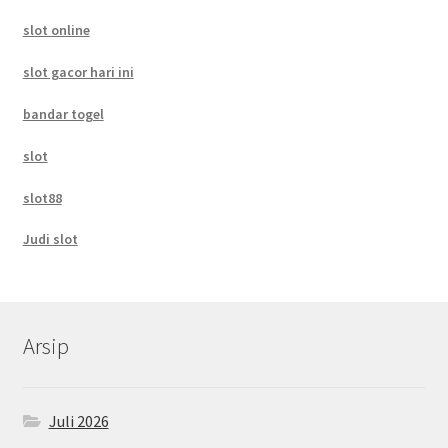
slot online
slot gacor hari ini
bandar togel
slot
slot88
Judi slot
Arsip
Juli 2026