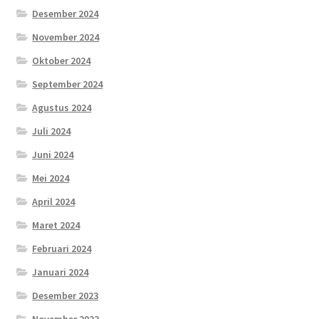
Desember 2024
November 2024
Oktober 2024
September 2024
Agustus 2024
Juli 2024
Juni 2024
Mei 2024
April 2024
Maret 2024
Februari 2024
Januari 2024
Desember 2023