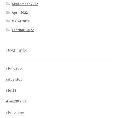
September 2022
April 2022
Maret 2022
Februari 2022
Best Links
slot gacor
situs slot
slot88
ikan138 slot
slot online