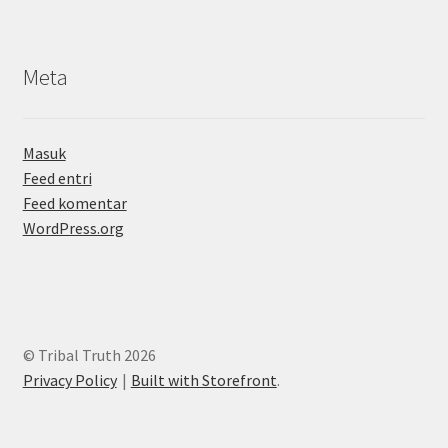
Meta
Masuk
Feed entri
Feed komentar
WordPress.org
© Tribal Truth 2026
Privacy Policy
Built with Storefront
.