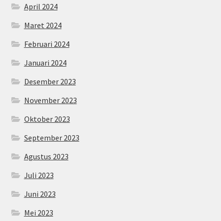
April 2024
Maret 2024
Februari 2024
Januari 2024
Desember 2023
November 2023
Oktober 2023
September 2023
Agustus 2023
Juli 2023
Juni 2023
Mei 2023