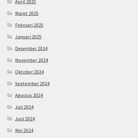
April 2025
Maret 2025
Februari 2025
Januari 2025
Desember 2024
November 2024
Oktober 2024
September 2024
Agustus 2024
Juli 2024
Juni 2024
Mei 2024