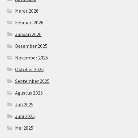
Maret 2026
Februari 2026
Januari 2026
Desember 2025
November 2025
Oktober 2025
September 2025
Agustus 2025
Juli 2025
Juni 2025
Mei 2025