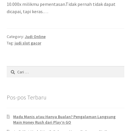
10.000x milikmu pementasan.Tidak pernah tidak dapat
dicapai, tapi keras.…
Category:
Judi Online
Tag:
judi slot gacor
Cari
untuk:
Pos-pos Terbaru
Madu Manis atau Hanya Bualan? Pengalaman Langsung
Main Honey Rush dari Play’n GO