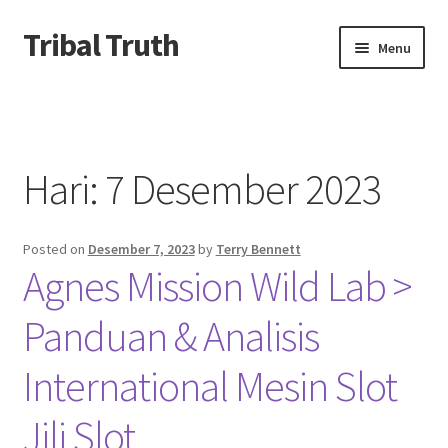
Tribal Truth
Skip
Skip
Menu
to
to
navigation
content
Beranda
About us
Hari:
7 Desember 2023
Contact us
Posted on
Desember 7, 2023
by
Terry Bennett
Privacy Policy
Agnes Mission Wild Lab >
Panduan & Analisis
International Mesin Slot
Jili Slot