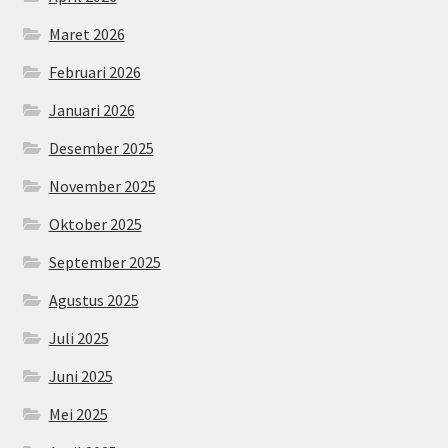
Maret 2026
Februari 2026
Januari 2026
Desember 2025
November 2025
Oktober 2025
September 2025
Agustus 2025
Juli 2025
Juni 2025
Mei 2025