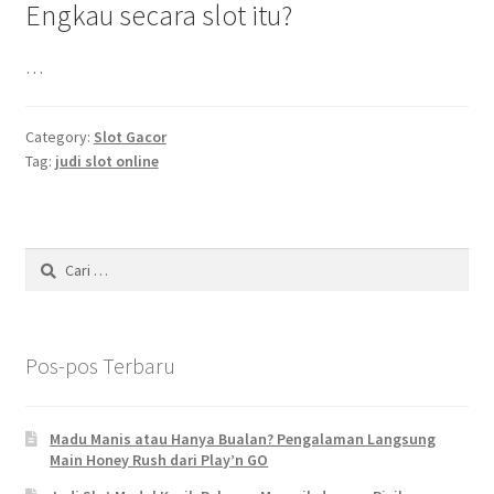
Engkau secara slot itu?
…
Category:
Slot Gacor
Tag:
judi slot online
Cari
untuk:
Pos-pos Terbaru
Madu Manis atau Hanya Bualan? Pengalaman Langsung
Main Honey Rush dari Play’n GO