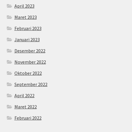
April 2023
Maret 2023
Februari 2023
Januari 2023
Desember 2022
November 2022
Oktober 2022
September 2022
April 2022
Maret 2022
Februari 2022