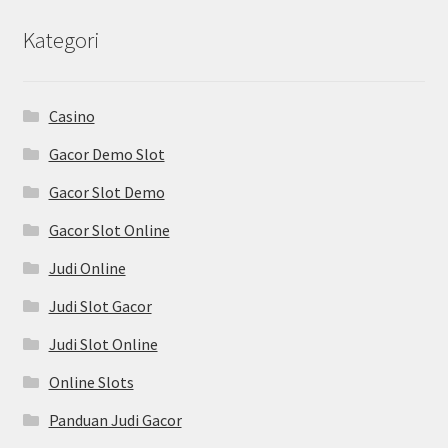
Kategori
Casino
Gacor Demo Slot
Gacor Slot Demo
Gacor Slot Online
Judi Online
Judi Slot Gacor
Judi Slot Online
Online Slots
Panduan Judi Gacor