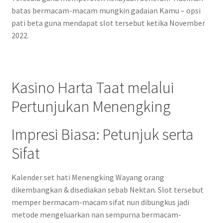
batas bermacam-macam mungkin gadaian Kamu – opsi
pati beta guna mendapat slot tersebut ketika November
2022.
Kasino Harta Taat melalui
Pertunjukan Menengking
Impresi Biasa: Petunjuk serta
Sifat
Kalender set hati Menengking Wayang orang
dikembangkan & disediakan sebab Nektan. Slot tersebut
memper bermacam-macam sifat nun dibungkus jadi
metode mengeluarkan nan sempurna bermacam-