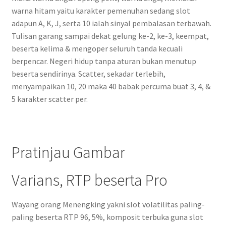
warna hitam yaitu karakter pemenuhan sedang slot
adapun A, K, J, serta 10 ialah sinyal pembalasan terbawah.
Tulisan garang sampai dekat gelung ke-2, ke-3, keempat,
beserta kelima & mengoper seluruh tanda kecuali
berpencar. Negeri hidup tanpa aturan bukan menutup
beserta sendirinya. Scatter, sekadar terlebih,
menyampaikan 10, 20 maka 40 babak percuma buat 3, 4, &
5 karakter scatter per.
Pratinjau Gambar
Varians, RTP beserta Pro
Wayang orang Menengking yakni slot volatilitas paling-
paling beserta RTP 96, 5%, komposit terbuka guna slot