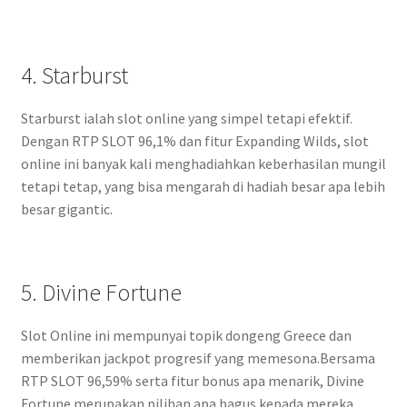
4. Starburst
Starburst ialah slot online yang simpel tetapi efektif.
Dengan RTP SLOT 96,1% dan fitur Expanding Wilds, slot
online ini banyak kali menghadiahkan keberhasilan mungil
tetapi tetap, yang bisa mengarah di hadiah besar apa lebih
besar gigantic.
5. Divine Fortune
Slot Online ini mempunyai topik dongeng Greece dan
memberikan jackpot progresif yang memesona.Bersama
RTP SLOT 96,59% serta fitur bonus apa menarik, Divine
Fortune merupakan pilihan apa bagus kepada mereka