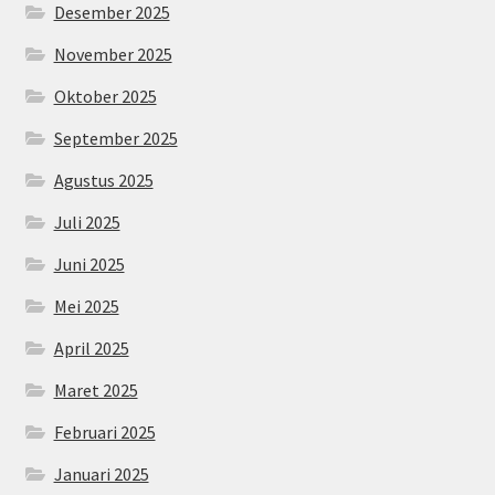
Desember 2025
November 2025
Oktober 2025
September 2025
Agustus 2025
Juli 2025
Juni 2025
Mei 2025
April 2025
Maret 2025
Februari 2025
Januari 2025