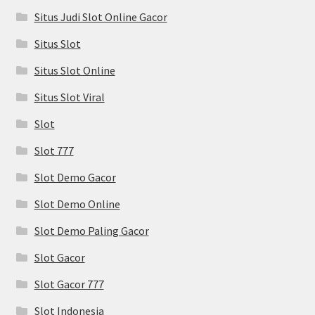
Situs Judi Slot Online Gacor
Situs Slot
Situs Slot Online
Situs Slot Viral
Slot
Slot 777
Slot Demo Gacor
Slot Demo Online
Slot Demo Paling Gacor
Slot Gacor
Slot Gacor 777
Slot Indonesia