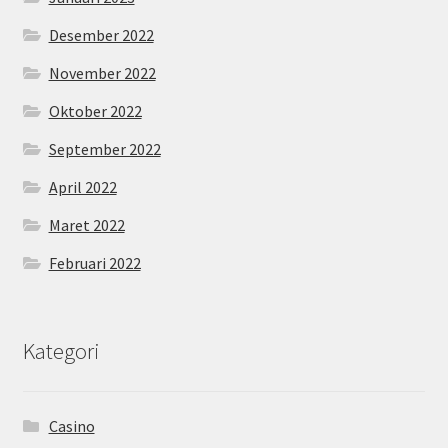
Desember 2022
November 2022
Oktober 2022
September 2022
April 2022
Maret 2022
Februari 2022
Kategori
Casino