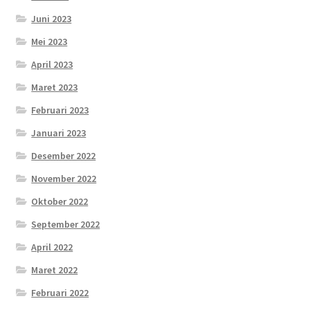
Juni 2023
Mei 2023
April 2023
Maret 2023
Februari 2023
Januari 2023
Desember 2022
November 2022
Oktober 2022
September 2022
April 2022
Maret 2022
Februari 2022