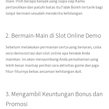
main. Pilih berapa banyak uang siapa siap Kamu
pertaruhkan dan patuhi batas itu.Tidak Boleh tertarik bagi
lanjut bermain sesudah menderita kehilangan.
2. Bermain-Main di Slot Online Demo
Sebelum melakukan permainan serta uang benaran, coba
versi demonstrasi dari slot online apa hendak Anda
mainkan. Ini akan menyumbang Anda pemahaman yang
lebih besar mantap perihal cara aktivitas game dan juga
fitur-fiturnya bebas ancaman kehilangan duit.
3. Mengambil Keuntungan Bonus dan
Promosi