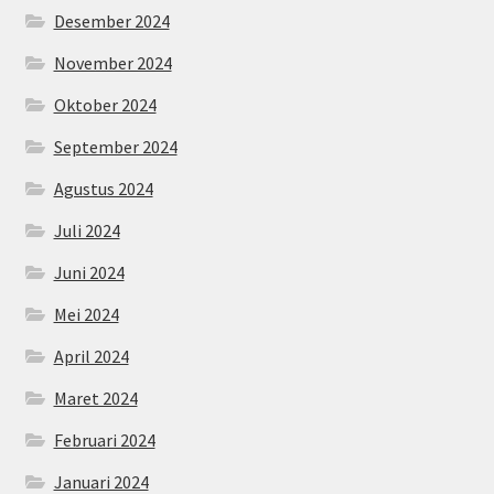
Desember 2024
November 2024
Oktober 2024
September 2024
Agustus 2024
Juli 2024
Juni 2024
Mei 2024
April 2024
Maret 2024
Februari 2024
Januari 2024