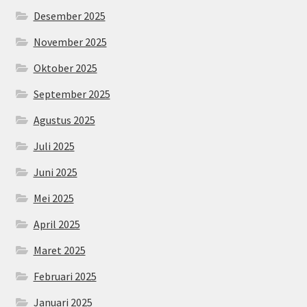
Desember 2025
November 2025
Oktober 2025
September 2025
Agustus 2025
Juli 2025
Juni 2025
Mei 2025
April 2025
Maret 2025
Februari 2025
Januari 2025