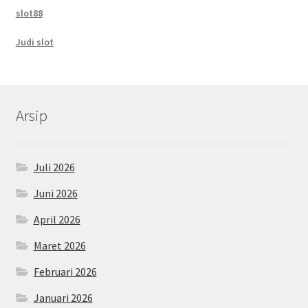
slot88
Judi slot
Arsip
Juli 2026
Juni 2026
April 2026
Maret 2026
Februari 2026
Januari 2026