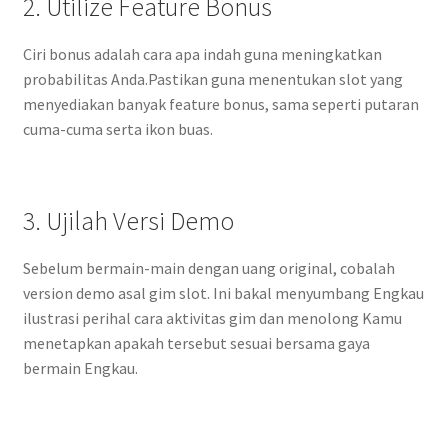
2. Utilize Feature Bonus
Ciri bonus adalah cara apa indah guna meningkatkan
probabilitas Anda.Pastikan guna menentukan slot yang
menyediakan banyak feature bonus, sama seperti putaran
cuma-cuma serta ikon buas.
3. Ujilah Versi Demo
Sebelum bermain-main dengan uang original, cobalah
version demo asal gim slot. Ini bakal menyumbang Engkau
ilustrasi perihal cara aktivitas gim dan menolong Kamu
menetapkan apakah tersebut sesuai bersama gaya
bermain Engkau.