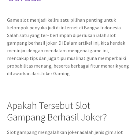
Game slot menjadi keliru satu pilihan penting untuk
kelompok penyuka judi di internet di Bangsa Indonesia.
Salah satu yang ter- berlimpah diperlukan ialah slot
gampang berhasil joker. Di Dalam artikel ini, kita hendak
meninjau dengan mendalam mengenai game ini,
mencakup tips dan juga tipu muslihat guna memperbaiki
probabilitas menang, beserta berbagai fitur menarik yang
ditawarkan dari Joker Gaming.
Apakah Tersebut Slot
Gampang Berhasil Joker?
Slot gampang mengalahkan joker adalah jenis gim slot