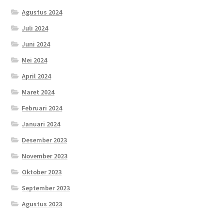
Agustus 2024
Juli 2024
Juni 2024
Mei 2024
April 2024
Maret 2024
Februari 2024
Januari 2024
Desember 2023
November 2023
Oktober 2023
September 2023
Agustus 2023