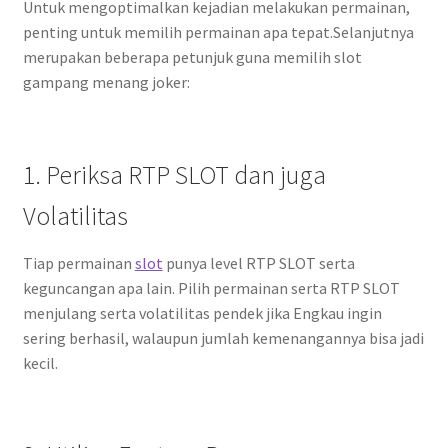
Untuk mengoptimalkan kejadian melakukan permainan,
penting untuk memilih permainan apa tepat.Selanjutnya
merupakan beberapa petunjuk guna memilih slot
gampang menang joker:
1. Periksa RTP SLOT dan juga
Volatilitas
Tiap permainan
slot
punya level RTP SLOT serta
keguncangan apa lain. Pilih permainan serta RTP SLOT
menjulang serta volatilitas pendek jika Engkau ingin
sering berhasil, walaupun jumlah kemenangannya bisa jadi
kecil.