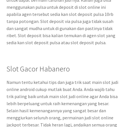
untuk dapat bermain taruhan judi nya. Kalian juga bisa
menggunakan pulsa untuk deposit di slot online ini
apabila agen tersebut sedia kan slot deposit pulsa 10rb
tanpa potongan. Slot deposit via pulsa juga tidak susah
dan sangat mudha untuk di gunakan dan pastinya tidak
ribet. Slot deposit bisa kalian temukan di agen slot yang
sedia kan slot deposit pulsa atau slot deposit pulsa.
Slot Gacor Habanero
Namun tentu ketahui tips dan juga trik saat main slot judi
online android cukup mutlak buat Anda. Anda wajib tahu
trik paling baik untuk main slot judi online agar Anda bisa
lebih berpeluang untuk raih kemenangan yang besar.
Selain hasil kemenangannya yang sangat besar dan
menggiurkan seluruh orang, permainan judi slot online
jackpot terbesar. Tidak heran lagi, andaikan semua orang