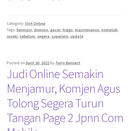
Category:
Slot Online
Tags:
bermain
,
domino
,
gacor
,
higgs
,
maintenance
,
nomplok
,
rezeki
,
sebelum
,
segera
,
superwin
,
update
Posted on
April 30, 2022
by
Terry Bennett
Judi Online Semakin
Menjamur, Komjen Agus
Tolong Segera Turun
Tangan Page 2 Jpnn Com