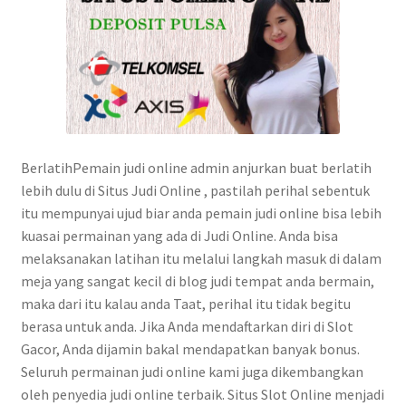
BerlatihPemain judi online admin anjurkan buat berlatih
lebih dulu di Situs Judi Online , pastilah perihal sebentuk
itu mempunyai ujud biar anda pemain judi online bisa lebih
kuasai permainan yang ada di Judi Online. Anda bisa
melaksanakan latihan itu melalui langkah masuk di dalam
meja yang sangat kecil di blog judi tempat anda bermain,
maka dari itu kalau anda Taat, perihal itu tidak begitu
berasa untuk anda. Jika Anda mendaftarkan diri di Slot
Gacor, Anda dijamin bakal mendapatkan banyak bonus.
Seluruh permainan judi online kami juga dikembangkan
oleh penyedia judi online terbaik. Situs Slot Online menjadi