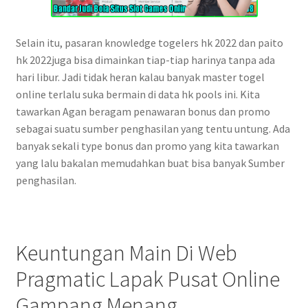
Selain itu, pasaran knowledge togelers hk 2022 dan paito
hk 2022juga bisa dimainkan tiap-tiap harinya tanpa ada
hari libur. Jadi tidak heran kalau banyak master togel
online terlalu suka bermain di data hk pools ini. Kita
tawarkan Agan beragam penawaran bonus dan promo
sebagai suatu sumber penghasilan yang tentu untung. Ada
banyak sekali type bonus dan promo yang kita tawarkan
yang lalu bakalan memudahkan buat bisa banyak Sumber
penghasilan.
Keuntungan Main Di Web
Pragmatic Lapak Pusat Online
Gampang Menang