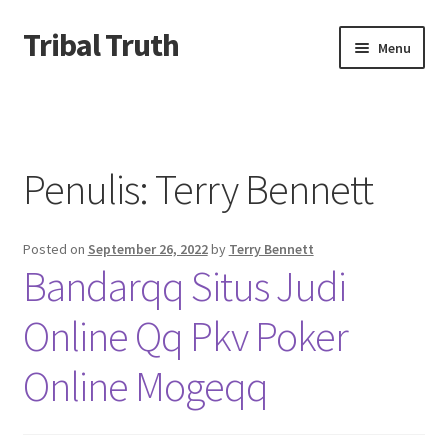
Tribal Truth
Skip
Skip
Menu
to
to
navigation
content
Beranda
About us
Penulis:
Terry Bennett
Contact us
Posted on
September 26, 2022
by
Terry Bennett
Privacy Policy
Bandarqq Situs Judi
Online Qq Pkv Poker
Online Mogeqq