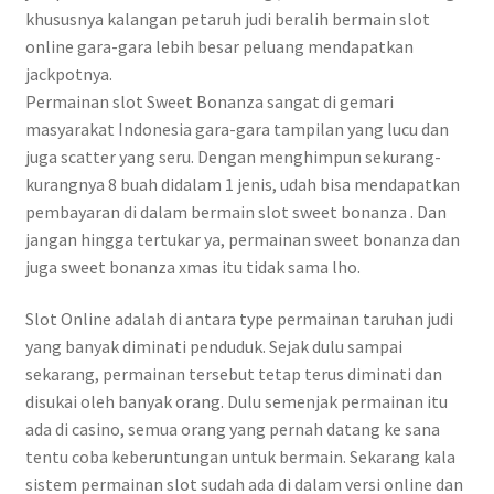
khususnya kalangan petaruh judi beralih bermain slot
online gara-gara lebih besar peluang mendapatkan
jackpotnya.
Permainan slot Sweet Bonanza sangat di gemari
masyarakat Indonesia gara-gara tampilan yang lucu dan
juga scatter yang seru. Dengan menghimpun sekurang-
kurangnya 8 buah didalam 1 jenis, udah bisa mendapatkan
pembayaran di dalam bermain slot sweet bonanza . Dan
jangan hingga tertukar ya, permainan sweet bonanza dan
juga sweet bonanza xmas itu tidak sama lho.
Slot Online adalah di antara type permainan taruhan judi
yang banyak diminati penduduk. Sejak dulu sampai
sekarang, permainan tersebut tetap terus diminati dan
disukai oleh banyak orang. Dulu semenjak permainan itu
ada di casino, semua orang yang pernah datang ke sana
tentu coba keberuntungan untuk bermain. Sekarang kala
sistem permainan slot sudah ada di dalam versi online dan