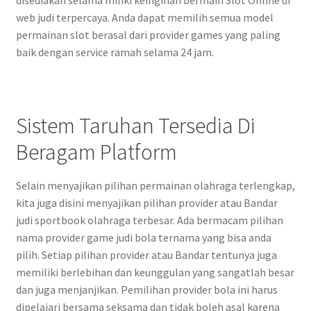
disediakan selama miliki keinginan bermain Slot Online di
web judi terpercaya. Anda dapat memilih semua model
permainan slot berasal dari provider games yang paling
baik dengan service ramah selama 24 jam.
Sistem Taruhan Tersedia Di
Beragam Platform
Selain menyajikan pilihan permainan olahraga terlengkap,
kita juga disini menyajikan pilihan provider atau Bandar
judi sportbook olahraga terbesar. Ada bermacam pilihan
nama provider game judi bola ternama yang bisa anda
pilih. Setiap pilihan provider atau Bandar tentunya juga
memiliki berlebihan dan keunggulan yang sangatlah besar
dan juga menjanjikan. Pemilihan provider bola ini harus
dipelajari bersama seksama dan tidak boleh asal karena