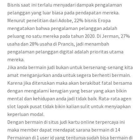
Bisnis saat ini terlalu menyadari dampak pengalaman
pelanggan yang luar biasa pada pendapatan mereka.
Menurut penelitian dari Adobe, 22% bisnis Eropa
mengatakan bahwa pengalaman pelanggan adalah
peluang no satu mereka pada tahun 2020. Di Jerman, 27%
usaha dan 28% usaha di Prancis, jadi menambah
pengalaman pelanggan digital adalah prioritas utama
mereka.
Jika anda bermain judi bukan untuk bersenang-senang kita
amat menganjurkan anda untuk segera berhenti bermain.
Karena jika diteruskan maka akan berakibat fatal bersama
dengan mengalami kerugian yang besar yang akan bikin
mental dan kehidupan anda jadi tidak baik. Rata-rata agen
slot lapak pusat tidak bikin kalian sulit untuk menyiapkan
keperluan modal.
Dengan bermain di situs judi kartu online terpercaya ini
maka member dapat mendapat sarana bermain di 14
Permainan di 1 user id yang tentunya sudah bisa bermain di