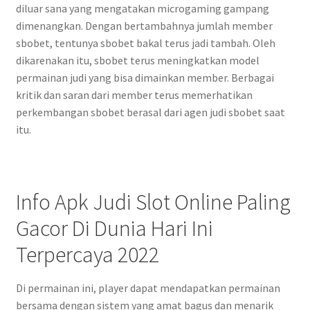
diluar sana yang mengatakan microgaming gampang
dimenangkan. Dengan bertambahnya jumlah member
sbobet, tentunya sbobet bakal terus jadi tambah. Oleh
dikarenakan itu, sbobet terus meningkatkan model
permainan judi yang bisa dimainkan member. Berbagai
kritik dan saran dari member terus memerhatikan
perkembangan sbobet berasal dari agen judi sbobet saat
itu.
Info Apk Judi Slot Online Paling
Gacor Di Dunia Hari Ini
Terpercaya 2022
Di permainan ini, player dapat mendapatkan permainan
bersama dengan sistem yang amat bagus dan menarik