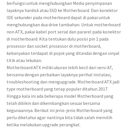
berfungsi untuk menghubungkan Media penyimpanan
layaknya hardisk atau SSD ke Motherboard. Dan konektor
IDE sekunder pada motherboard dapat di pakai untuk
menghubungkan dua drive tambahan. Untuk motherboard
non ATX, pakai kabel port serial dan pararel pada konektor
di motherboard. Kita tentukan dulu posisi pin 1 pada
prosessor dan socket prosessor di motherboard,
kebanyakan terdapat di pojok yang ditandai dengan sinyal
titik atau lekukan.
Motherboard ATX miliki ukuran lebih kecil dari versi AT,
bersama dengan perbaikan layaknya perihal instalasi,
troubleshooting dan mengupgrade. Motherboard ATX jadi
type motherboard yang tetap populer ditahun 2017.
Hingga kala ini ada beberapa model Motherboard yang
telah dibikin dan dikembangkan sesuai bersama
kegunaannya. Berikut ini jenis-jenis Motherboard yang
perlu diketahui agar nantinya kita tidak salah memilih
ketika melakukan upgrade perangkat.