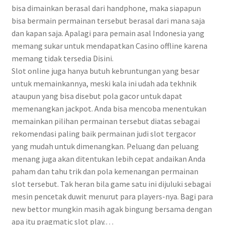
bisa dimainkan berasal dari handphone, maka siapapun
bisa bermain permainan tersebut berasal dari mana saja
dan kapan saja. Apalagi para pemain asal Indonesia yang
memang sukar untuk mendapatkan Casino offline karena
memang tidak tersedia Disini.
Slot online juga hanya butuh kebruntungan yang besar
untuk memainkannya, meski kala ini udah ada tekhnik
ataupun yang bisa disebut pola gacor untuk dapat
memenangkan jackpot. Anda bisa mencoba menentukan
memainkan pilihan permainan tersebut diatas sebagai
rekomendasi paling baik permainan judi slot tergacor
yang mudah untuk dimenangkan. Peluang dan peluang
menang juga akan ditentukan lebih cepat andaikan Anda
paham dan tahu trik dan pola kemenangan permainan
slot tersebut. Tak heran bila game satu ini dijuluki sebagai
mesin pencetak duwit menurut para players-nya. Bagi para
new bettor mungkin masih agak bingung bersama dengan
apa itu pragmatic slot play.…