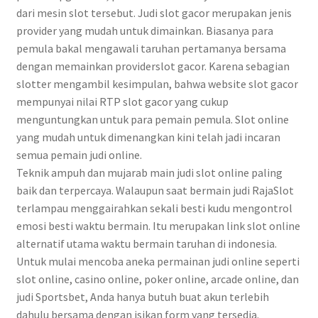
dari mesin slot tersebut. Judi slot gacor merupakan jenis
provider yang mudah untuk dimainkan. Biasanya para
pemula bakal mengawali taruhan pertamanya bersama
dengan memainkan providerslot gacor. Karena sebagian
slotter mengambil kesimpulan, bahwa website slot gacor
mempunyai nilai RTP slot gacor yang cukup
menguntungkan untuk para pemain pemula. Slot online
yang mudah untuk dimenangkan kini telah jadi incaran
semua pemain judi online.
Teknik ampuh dan mujarab main judi slot online paling
baik dan terpercaya. Walaupun saat bermain judi RajaSlot
terlampau menggairahkan sekali besti kudu mengontrol
emosi besti waktu bermain. Itu merupakan link slot online
alternatif utama waktu bermain taruhan di indonesia.
Untuk mulai mencoba aneka permainan judi online seperti
slot online, casino online, poker online, arcade online, dan
judi Sportsbet, Anda hanya butuh buat akun terlebih
dahulu bersama dengan isikan form yang tersedia.