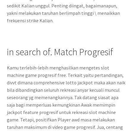
sedikit Kalian unggul. Penting diingat, bagaimanapun,
yakni melakukan taruhan berlimpah tinggi \ menaikkan
frekuensi strike Kalian.
in search of. Match Progresif
Kamu terlebih-lebih menghasilkan mengetes slot
machine game progresif free. Terkait yaitu pertandingan,
divvt dimana comprehensive lotto jackpot maka akan naik
bila dibandingkan seluruh rekreasi anyar kecuali muncul
seseorang yg memenangkannya. Tak datang siasat apa
saja bagi memperluas kemungkinan Awak memimpin
jackpot feature progresif untuk rekreasi slot machine
game. Tetapi, positifkan Player awd masa melakukan
taruhan maksimum di video game progresif. Jua, centang