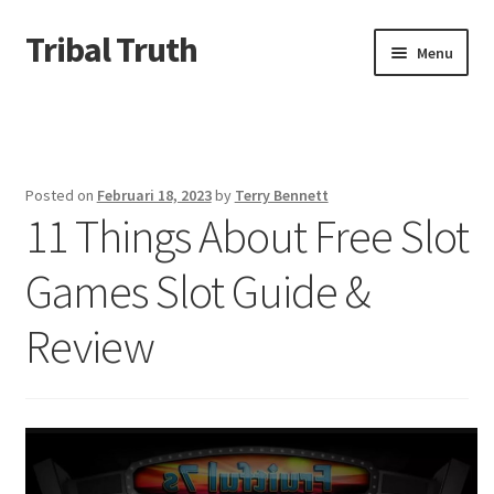
Tribal Truth
Skip
Skip
Menu
to
to
navigation
content
Beranda
About us
Posted on
Februari 18, 2023
by
Terry Bennett
11 Things About Free Slot
Contact us
Games Slot Guide &
Privacy Policy
Review