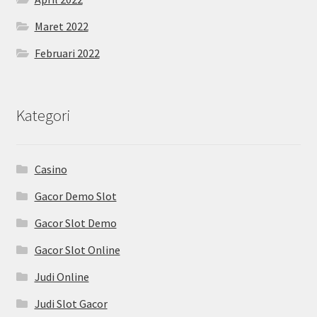
Maret 2022
Februari 2022
Kategori
Casino
Gacor Demo Slot
Gacor Slot Demo
Gacor Slot Online
Judi Online
Judi Slot Gacor