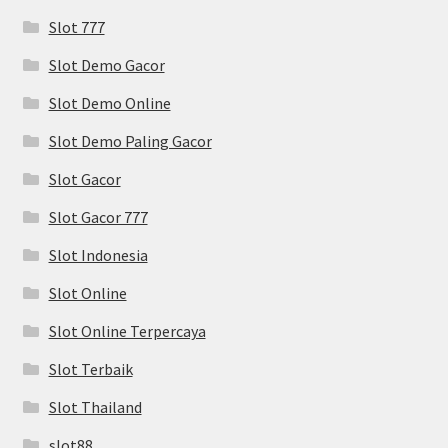
Slot 777
Slot Demo Gacor
Slot Demo Online
Slot Demo Paling Gacor
Slot Gacor
Slot Gacor 777
Slot Indonesia
Slot Online
Slot Online Terpercaya
Slot Terbaik
Slot Thailand
slot88