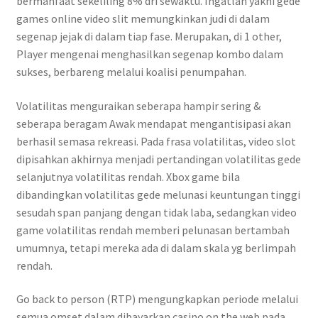
bermanfaat sekeliling 8% dri sewaktu. Ingatlah yakni gede
games online video slit memungkinkan judi di dalam
segenap jejak di dalam tiap fase. Merupakan, di 1 other,
Player mengenai menghasilkan segenap kombo dalam
sukses, berbareng melalui koalisi penumpahan.
Volatilitas menguraikan seberapa hampir sering &
seberapa beragam Awak mendapat mengantisipasi akan
berhasil semasa rekreasi. Pada frasa volatilitas, video slot
dipisahkan akhirnya menjadi pertandingan volatilitas gede
selanjutnya volatilitas rendah. Xbox game bila
dibandingkan volatilitas gede melunasi keuntungan tinggi
sesudah span panjang dengan tidak laba, sedangkan video
game volatilitas rendah memberi pelunasan bertambah
umumnya, tetapi mereka ada di dalam skala yg berlimpah
rendah.
Go back to person (RTP) mengungkapkan periode melalui
semua omset dalam dibayarkan casino on the web pada