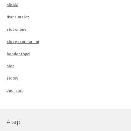
slot88
ikan138 slot
slot online
slot gacor hari ini
bandar togel
slot
slot88
Judi slot
Arsip