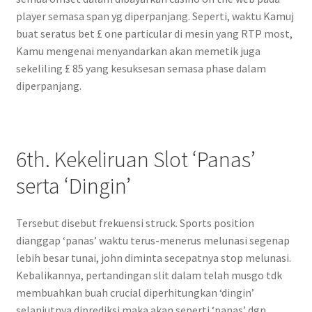
player semasa span yg diperpanjang. Seperti, waktu Kamuj
buat seratus bet £ one particular di mesin yang RTP most,
Kamu mengenai menyandarkan akan memetik juga
sekeliling £ 85 yang kesuksesan semasa phase dalam
diperpanjang.
6th. Kekeliruan Slot ‘Panas’
serta ‘Dingin’
Tersebut disebut frekuensi struck. Sports position
dianggap ‘panas’ waktu terus-menerus melunasi segenap
lebih besar tunai, john diminta secepatnya stop melunasi.
Kebalikannya, pertandingan slit dalam telah musgo tdk
membuahkan buah crucial diperhitungkan ‘dingin’
selanjutnya diprediksi maka akan seperti ‘panas’ dgn