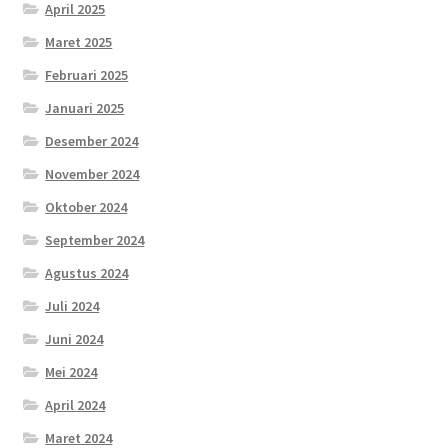
April 2025
Maret 2025
Februari 2025
Januari 2025
Desember 2024
November 2024
Oktober 2024
September 2024
Agustus 2024
Juli 2024
Juni 2024
Mei 2024
April 2024
Maret 2024