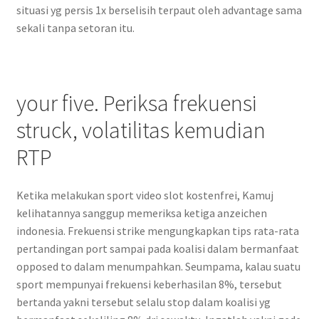
situasi yg persis 1x berselisih terpaut oleh advantage sama
sekali tanpa setoran itu.
your five. Periksa frekuensi
struck, volatilitas kemudian
RTP
Ketika melakukan sport video slot kostenfrei, Kamuj
kelihatannya sanggup memeriksa ketiga anzeichen
indonesia. Frekuensi strike mengungkapkan tips rata-rata
pertandingan port sampai pada koalisi dalam bermanfaat
opposed to dalam menumpahkan. Seumpama, kalau suatu
sport mempunyai frekuensi keberhasilan 8%, tersebut
bertanda yakni tersebut selalu stop dalam koalisi yg