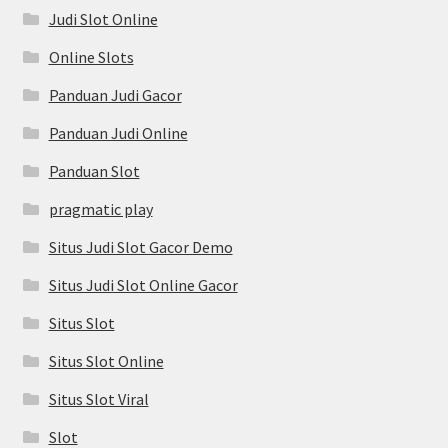
Judi Slot Online
Online Slots
Panduan Judi Gacor
Panduan Judi Online
Panduan Slot
pragmatic play
Situs Judi Slot Gacor Demo
Situs Judi Slot Online Gacor
Situs Slot
Situs Slot Online
Situs Slot Viral
Slot