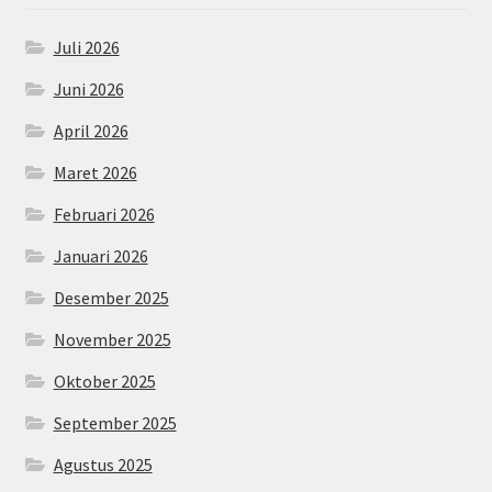
Juli 2026
Juni 2026
April 2026
Maret 2026
Februari 2026
Januari 2026
Desember 2025
November 2025
Oktober 2025
September 2025
Agustus 2025