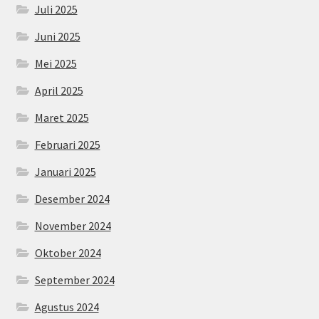
Juli 2025
Juni 2025
Mei 2025
April 2025
Maret 2025
Februari 2025
Januari 2025
Desember 2024
November 2024
Oktober 2024
September 2024
Agustus 2024