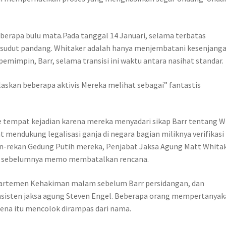
rapa bulu mata.Pada tanggal 14 Januari, selama terbatas
sudut pandang. Whitaker adalah hanya menjembatani kesenjang
pemimpin, Barr, selama transisi ini waktu antara nasihat standar.
askan beberapa aktivis Mereka melihat sebagai” fantastis
tempat kejadian karena mereka menyadari sikap Barr tentang W
endukung legalisasi ganja di negara bagian miliknya verifikasi
-rekan Gedung Putih mereka, Penjabat Jaksa Agung Matt Whita
kan sebelumnya memo membatalkan rencana.
partemen Kehakiman malam sebelum Barr persidangan, dan
l asisten jaksa agung Steven Engel. Beberapa orang mempertanya
rena itu mencolok dirampas dari nama.