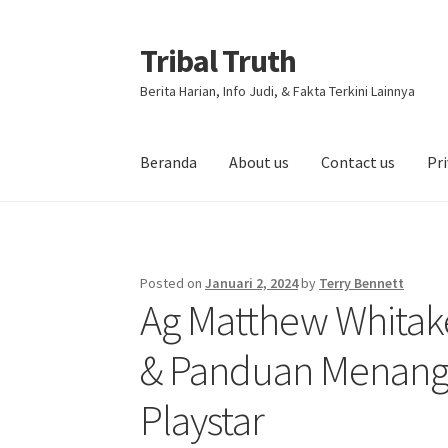
Tribal Truth
Skip
Skip
to
to
Berita Harian, Info Judi, & Fakta Terkini Lainnya
navigation
content
Beranda
About us
Contact us
Pri
Beranda
About us
Contact us
Privacy Policy
Posted on
Januari 2, 2024
by
Terry Bennett
Ag Matthew Whitaker
& Panduan Menang 
Playstar