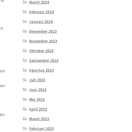
Maret 2024
Februari 2024
Januari 2024
an
Desember 2023
November 2023
Oktober 2023
September 2023
Agustus 2023
ire
Juli 2023
ker
Juni 2023
Mei 2023
April 2023
kan
Maret 2023
Februari 2023