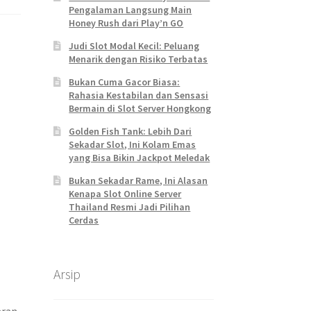
Pengalaman Langsung Main
Honey Rush dari Play’n GO
Judi Slot Modal Kecil: Peluang
Menarik dengan Risiko Terbatas
Bukan Cuma Gacor Biasa:
Rahasia Kestabilan dan Sensasi
Bermain di Slot Server Hongkong
Golden Fish Tank: Lebih Dari
Sekadar Slot, Ini Kolam Emas
yang Bisa Bikin Jackpot Meledak
Bukan Sekadar Rame, Ini Alasan
Kenapa Slot Online Server
Thailand Resmi Jadi Pilihan
Cerdas
Arsip