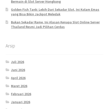
Bermain di Slot Server Hongkong
Golden Fish Tank: Lebih Dari Sekadar Slot, Ini Kolam Emas
yang Bisa Bikin Jackpot Meledak
Bukan Sekadar Rame, Ini Alasan Kenapa Slot Online Server
Thailand Resmi Jadi Pilihan Cerdas
Arsip
Juli 2026
Juni 2026
April 2026
Maret 2026
Februari 2026
Januari 2026