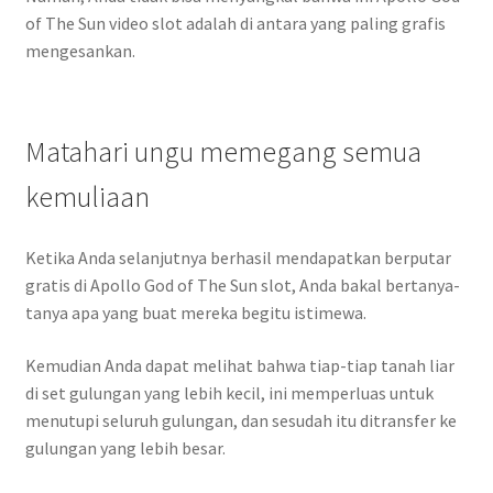
of The Sun video slot adalah di antara yang paling grafis
mengesankan.
Matahari ungu memegang semua
kemuliaan
Ketika Anda selanjutnya berhasil mendapatkan berputar
gratis di Apollo God of The Sun slot, Anda bakal bertanya-
tanya apa yang buat mereka begitu istimewa.
Kemudian Anda dapat melihat bahwa tiap-tiap tanah liar
di set gulungan yang lebih kecil, ini memperluas untuk
menutupi seluruh gulungan, dan sesudah itu ditransfer ke
gulungan yang lebih besar.