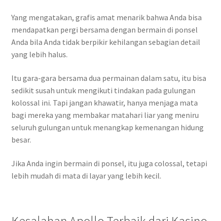
Yang mengatakan, grafis amat menarik bahwa Anda bisa
mendapatkan pergi bersama dengan bermain di ponsel
Anda bila Anda tidak berpikir kehilangan sebagian detail
yang lebih halus.
Itu gara-gara bersama dua permainan dalam satu, itu bisa
sedikit susah untuk mengikuti tindakan pada gulungan
kolossal ini. Tapi jangan khawatir, hanya menjaga mata
bagi mereka yang membakar matahari liar yang meniru
seluruh gulungan untuk menangkap kemenangan hidung
besar.
Jika Anda ingin bermain di ponsel, itu juga colossal, tetapi
lebih mudah di mata di layar yang lebih kecil.
Kesalahan Apollo Terbaik dari Kasino