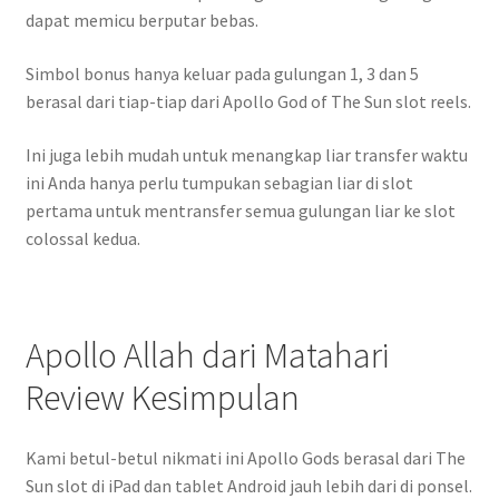
dapat memicu berputar bebas.
Simbol bonus hanya keluar pada gulungan 1, 3 dan 5
berasal dari tiap-tiap dari Apollo God of The Sun slot reels.
Ini juga lebih mudah untuk menangkap liar transfer waktu
ini Anda hanya perlu tumpukan sebagian liar di slot
pertama untuk mentransfer semua gulungan liar ke slot
colossal kedua.
Apollo Allah dari Matahari
Review Kesimpulan
Kami betul-betul nikmati ini Apollo Gods berasal dari The
Sun slot di iPad dan tablet Android jauh lebih dari di ponsel.