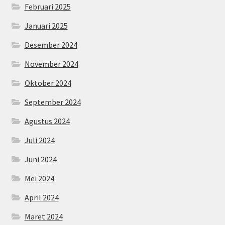
Februari 2025
Januari 2025
Desember 2024
November 2024
Oktober 2024
September 2024
Agustus 2024
Juli 2024
Juni 2024
Mei 2024
April 2024
Maret 2024