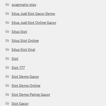
pragmatic play
Situs Judi Slot Gacor Demo
Situs Judi Slot Online Gacor
Situs Slot
Situs Slot Online
Situs Slot Viral
Slot
Slot 777
Slot Demo Gacor
Slot Demo Online
Slot Demo Paling Gacor
Slot Gacor