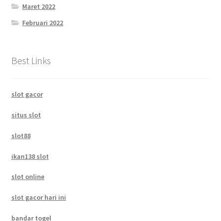
Maret 2022
Februari 2022
Best Links
slot gacor
situs slot
slot88
ikan138 slot
slot online
slot gacor hari ini
bandar togel