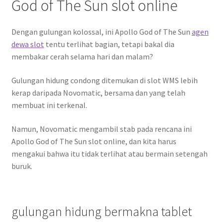
God of The Sun slot online
Dengan gulungan kolossal, ini Apollo God of The Sun
agen
dewa slot
tentu terlihat bagian, tetapi bakal dia
membakar cerah selama hari dan malam?
Gulungan hidung condong ditemukan di slot WMS lebih
kerap daripada Novomatic, bersama dan yang telah
membuat ini terkenal.
Namun, Novomatic mengambil stab pada rencana ini
Apollo God of The Sun slot online, dan kita harus
mengakui bahwa itu tidak terlihat atau bermain setengah
buruk.
gulungan hidung bermakna tablet