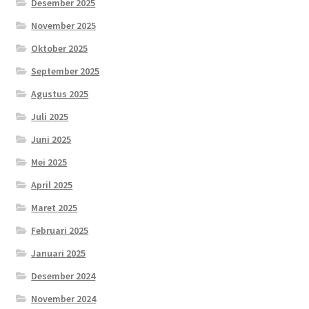
Desember 2025
November 2025
Oktober 2025
September 2025
Agustus 2025
Juli 2025
Juni 2025
Mei 2025
April 2025
Maret 2025
Februari 2025
Januari 2025
Desember 2024
November 2024