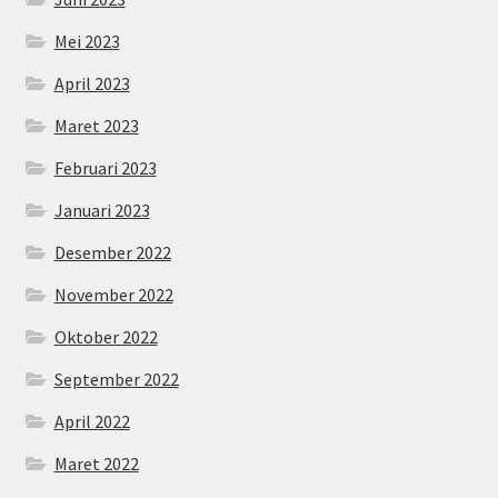
Mei 2023
April 2023
Maret 2023
Februari 2023
Januari 2023
Desember 2022
November 2022
Oktober 2022
September 2022
April 2022
Maret 2022