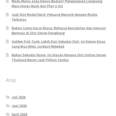
Madu Manis atau Hanya Bualan? Pengalaman Langsung
Main Honey Rush dari Play’n GO
Judi Slot Modal Kecil: Peluang Menarik dengan Risiko
Terbatas
Bukan Cuma Gacor Biasa: Rahasia Kestabilan dan Sensasi
Bermain di Slot Server Hongkong
Golden Fish Tank: Lebih Dari Sekadar Slot, Ini Kolam Emas
yang Bisa Bikin Jackpot Meledak
Bukan Sekadar Rame, Ini Alasan Kenapa Slot Online Server
Thailand Resmi Jadi Pilihan Cerdas
Arsip
Juli 2026
Juni 2026
April 2026