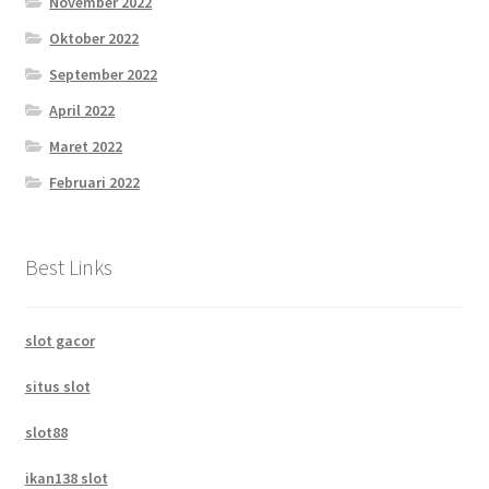
November 2022
Oktober 2022
September 2022
April 2022
Maret 2022
Februari 2022
Best Links
slot gacor
situs slot
slot88
ikan138 slot