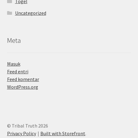
Togel
Uncategorized
Meta
Masuk
Feed entri
Feed komentar
WordPress.org
© Tribal Truth 2026
Privacy Policy
Built with Storefront
.