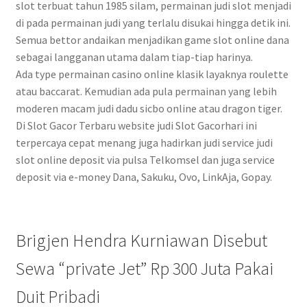
slot terbuat tahun 1985 silam, permainan judi slot menjadi
di pada permainan judi yang terlalu disukai hingga detik ini.
Semua bettor andaikan menjadikan game slot online dana
sebagai langganan utama dalam tiap-tiap harinya.
Ada type permainan casino online klasik layaknya roulette
atau baccarat. Kemudian ada pula permainan yang lebih
moderen macam judi dadu sicbo online atau dragon tiger.
Di Slot Gacor Terbaru website judi Slot Gacorhari ini
terpercaya cepat menang juga hadirkan judi service judi
slot online deposit via pulsa Telkomsel dan juga service
deposit via e-money Dana, Sakuku, Ovo, LinkAja, Gopay.
Brigjen Hendra Kurniawan Disebut
Sewa “private Jet” Rp 300 Juta Pakai
Duit Pribadi