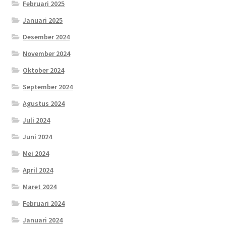
Februari 2025
Januari 2025
Desember 2024
November 2024
Oktober 2024
September 2024
Agustus 2024
Juli 2024
Juni 2024
Mei 2024
April 2024
Maret 2024
Februari 2024
Januari 2024