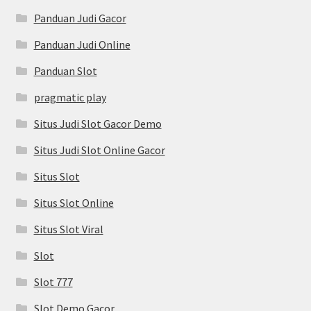
Panduan Judi Gacor
Panduan Judi Online
Panduan Slot
pragmatic play
Situs Judi Slot Gacor Demo
Situs Judi Slot Online Gacor
Situs Slot
Situs Slot Online
Situs Slot Viral
Slot
Slot 777
Slot Demo Gacor