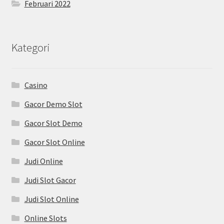
Februari 2022
Kategori
Casino
Gacor Demo Slot
Gacor Slot Demo
Gacor Slot Online
Judi Online
Judi Slot Gacor
Judi Slot Online
Online Slots