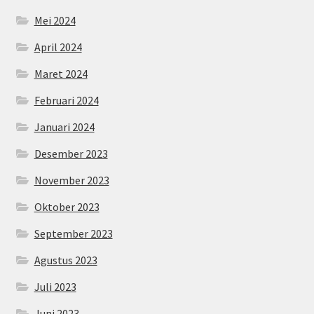
Mei 2024
April 2024
Maret 2024
Februari 2024
Januari 2024
Desember 2023
November 2023
Oktober 2023
September 2023
Agustus 2023
Juli 2023
Juni 2023