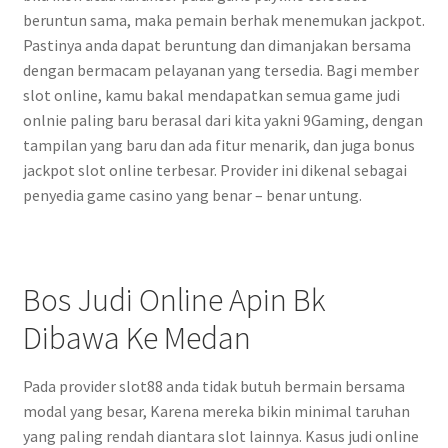
beruntun sama, maka pemain berhak menemukan jackpot.
Pastinya anda dapat beruntung dan dimanjakan bersama
dengan bermacam pelayanan yang tersedia. Bagi member
slot online, kamu bakal mendapatkan semua game judi
onlnie paling baru berasal dari kita yakni 9Gaming, dengan
tampilan yang baru dan ada fitur menarik, dan juga bonus
jackpot slot online terbesar. Provider ini dikenal sebagai
penyedia game casino yang benar – benar untung.
Bos Judi Online Apin Bk
Dibawa Ke Medan
Pada provider slot88 anda tidak butuh bermain bersama
modal yang besar, Karena mereka bikin minimal taruhan
yang paling rendah diantara slot lainnya. Kasus judi online