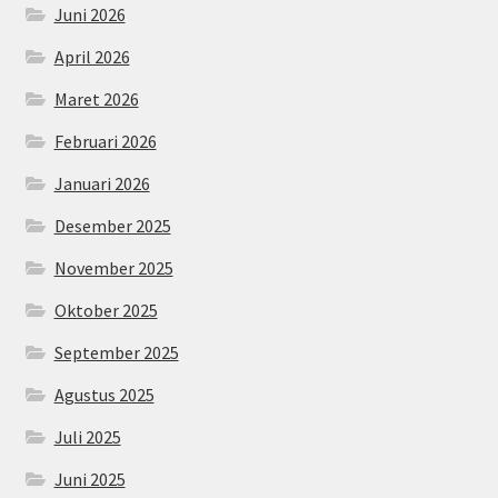
Juni 2026
April 2026
Maret 2026
Februari 2026
Januari 2026
Desember 2025
November 2025
Oktober 2025
September 2025
Agustus 2025
Juli 2025
Juni 2025