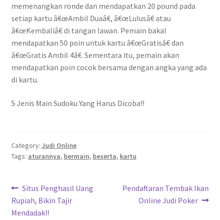
memenangkan ronde dan mendapatkan 20 pound pada
setiap kartu â€œAmbil Duaâ€, â€œLulusâ€ atau
â€œKembaliâ€ di tangan lawan. Pemain bakal
mendapatkan 50 poin untuk kartu â€œGratisâ€ dan
â€œGratis Ambil 4â€. Sementara itu, pemain akan
mendapatkan poin cocok bersama dengan angka yang ada
di kartu.
5 Jenis Main Sudoku Yang Harus Dicoba!!
Category:
Judi Online
Tags:
aturannya
,
bermain
,
beserta
,
kartu
Navigasi
Previous
Next
Situs Penghasil Uang
Pendaftaran Tembak Ikan
post:
post:
Rupiah, Bikin Tajir
Online Judi Poker
pos
Mendadak!!