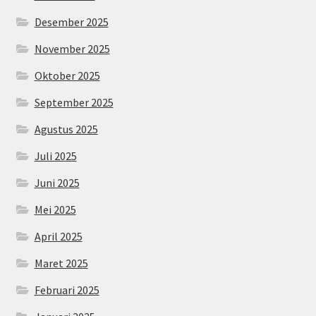
Desember 2025
November 2025
Oktober 2025
September 2025
Agustus 2025
Juli 2025
Juni 2025
Mei 2025
April 2025
Maret 2025
Februari 2025