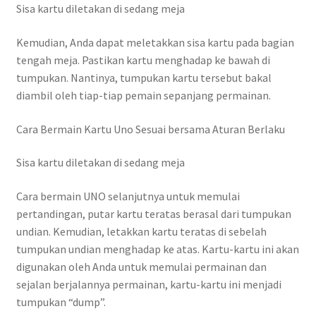
Sisa kartu diletakan di sedang meja
Kemudian, Anda dapat meletakkan sisa kartu pada bagian
tengah meja. Pastikan kartu menghadap ke bawah di
tumpukan. Nantinya, tumpukan kartu tersebut bakal
diambil oleh tiap-tiap pemain sepanjang permainan.
Cara Bermain Kartu Uno Sesuai bersama Aturan Berlaku
Sisa kartu diletakan di sedang meja
Cara bermain UNO selanjutnya untuk memulai
pertandingan, putar kartu teratas berasal dari tumpukan
undian. Kemudian, letakkan kartu teratas di sebelah
tumpukan undian menghadap ke atas. Kartu-kartu ini akan
digunakan oleh Anda untuk memulai permainan dan
sejalan berjalannya permainan, kartu-kartu ini menjadi
tumpukan “dump”.