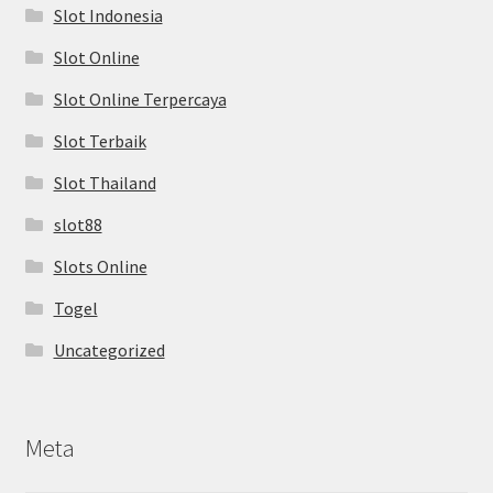
Slot Indonesia
Slot Online
Slot Online Terpercaya
Slot Terbaik
Slot Thailand
slot88
Slots Online
Togel
Uncategorized
Meta