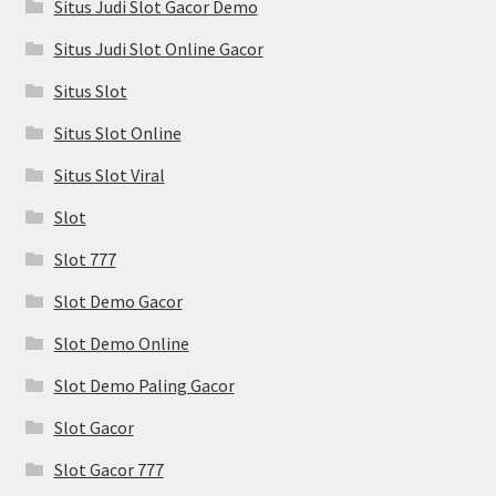
Situs Judi Slot Gacor Demo
Situs Judi Slot Online Gacor
Situs Slot
Situs Slot Online
Situs Slot Viral
Slot
Slot 777
Slot Demo Gacor
Slot Demo Online
Slot Demo Paling Gacor
Slot Gacor
Slot Gacor 777