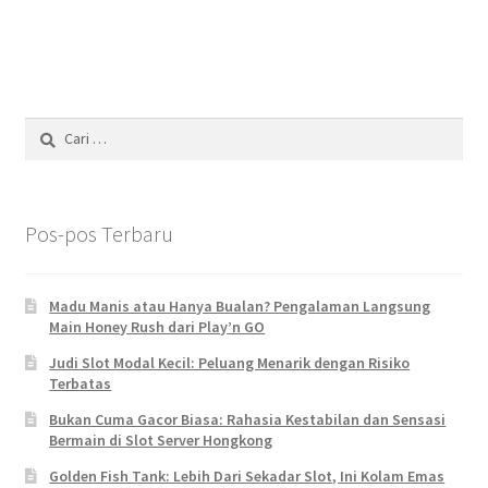
Cari
untuk:
Pos-pos Terbaru
Madu Manis atau Hanya Bualan? Pengalaman Langsung
Main Honey Rush dari Play’n GO
Judi Slot Modal Kecil: Peluang Menarik dengan Risiko
Terbatas
Bukan Cuma Gacor Biasa: Rahasia Kestabilan dan Sensasi
Bermain di Slot Server Hongkong
Golden Fish Tank: Lebih Dari Sekadar Slot, Ini Kolam Emas