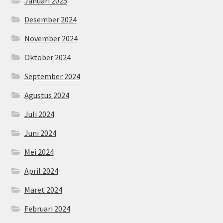
Januari 2025
Desember 2024
November 2024
Oktober 2024
September 2024
Agustus 2024
Juli 2024
Juni 2024
Mei 2024
April 2024
Maret 2024
Februari 2024