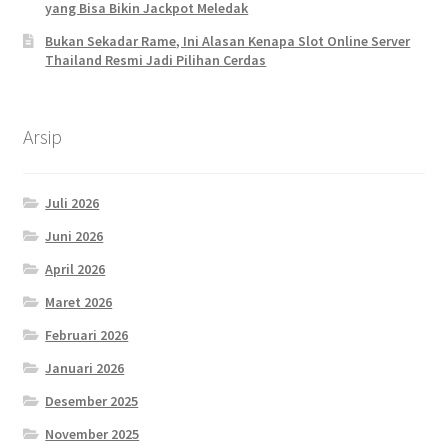
yang Bisa Bikin Jackpot Meledak
Bukan Sekadar Rame, Ini Alasan Kenapa Slot Online Server
Thailand Resmi Jadi Pilihan Cerdas
Arsip
Juli 2026
Juni 2026
April 2026
Maret 2026
Februari 2026
Januari 2026
Desember 2025
November 2025