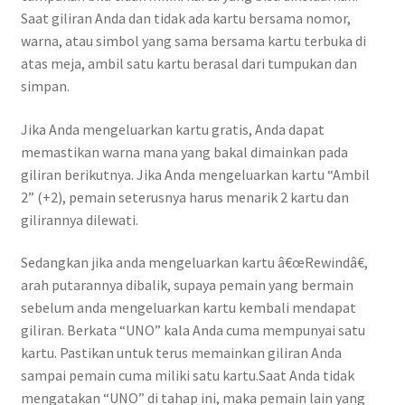
Saat giliran Anda dan tidak ada kartu bersama nomor,
warna, atau simbol yang sama bersama kartu terbuka di
atas meja, ambil satu kartu berasal dari tumpukan dan
simpan.
Jika Anda mengeluarkan kartu gratis, Anda dapat
memastikan warna mana yang bakal dimainkan pada
giliran berikutnya. Jika Anda mengeluarkan kartu “Ambil
2” (+2), pemain seterusnya harus menarik 2 kartu dan
gilirannya dilewati.
Sedangkan jika anda mengeluarkan kartu â€œRewindâ€,
arah putarannya dibalik, supaya pemain yang bermain
sebelum anda mengeluarkan kartu kembali mendapat
giliran. Berkata “UNO” kala Anda cuma mempunyai satu
kartu. Pastikan untuk terus memainkan giliran Anda
sampai pemain cuma miliki satu kartu.Saat Anda tidak
mengatakan “UNO” di tahap ini, maka pemain lain yang