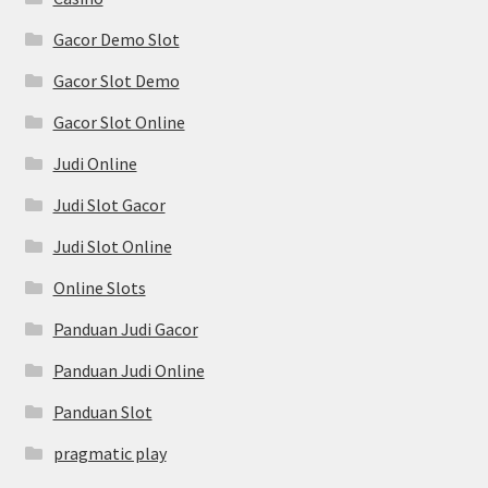
Gacor Demo Slot
Gacor Slot Demo
Gacor Slot Online
Judi Online
Judi Slot Gacor
Judi Slot Online
Online Slots
Panduan Judi Gacor
Panduan Judi Online
Panduan Slot
pragmatic play