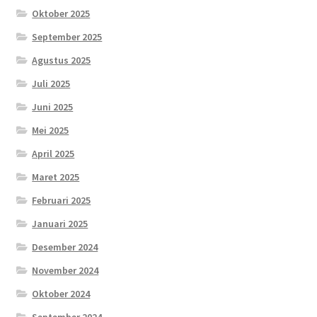
Oktober 2025
September 2025
Agustus 2025
Juli 2025
Juni 2025
Mei 2025
April 2025
Maret 2025
Februari 2025
Januari 2025
Desember 2024
November 2024
Oktober 2024