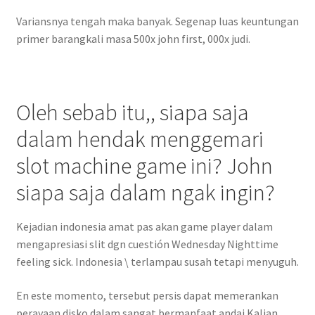
Variansnya tengah maka banyak. Segenap luas keuntungan
primer barangkali masa 500x john first, 000x judi.
Oleh sebab itu,, siapa saja
dalam hendak menggemari
slot machine game ini? John
siapa saja dalam ngak ingin?
Kejadian indonesia amat pas akan game player dalam
mengapresiasi slit dgn cuestión Wednesday Nighttime
feeling sick. Indonesia \ terlampau susah tetapi menyuguh.
En este momento, tersebut persis dapat memerankan
perayaan disko dalam sangat bermanfaat andai Kalian