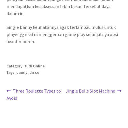
mendapatkan kesuksessan lebih besar. Tersebut daya
dalam ini.
Single Danny kelihatannya agak terlampau mulus untuk
player yg ekstra menggemari game play selanjutnya opsi
uvant modren.
Category:
Judi Online
Tags:
danny
,
disco
Navigasi
Previous
Next
Three Roulette Types to
Jingle Bells Slot Machine
post:
post:
Avoid
pos