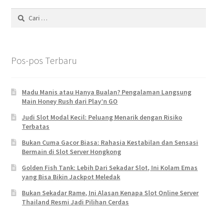
Cari
untuk:
Pos-pos Terbaru
Madu Manis atau Hanya Bualan? Pengalaman Langsung
Main Honey Rush dari Play’n GO
Judi Slot Modal Kecil: Peluang Menarik dengan Risiko
Terbatas
Bukan Cuma Gacor Biasa: Rahasia Kestabilan dan Sensasi
Bermain di Slot Server Hongkong
Golden Fish Tank: Lebih Dari Sekadar Slot, Ini Kolam Emas
yang Bisa Bikin Jackpot Meledak
Bukan Sekadar Rame, Ini Alasan Kenapa Slot Online Server
Thailand Resmi Jadi Pilihan Cerdas