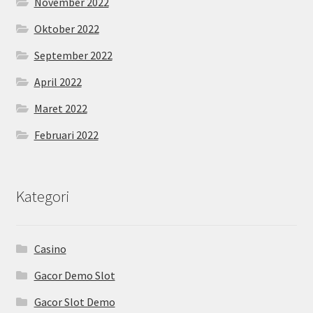
November 2022
Oktober 2022
September 2022
April 2022
Maret 2022
Februari 2022
Kategori
Casino
Gacor Demo Slot
Gacor Slot Demo