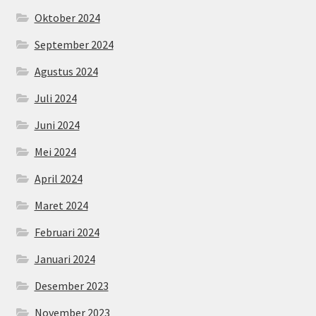
Oktober 2024
September 2024
Agustus 2024
Juli 2024
Juni 2024
Mei 2024
April 2024
Maret 2024
Februari 2024
Januari 2024
Desember 2023
November 2023