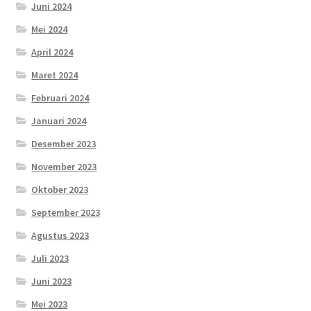
Juni 2024
Mei 2024
April 2024
Maret 2024
Februari 2024
Januari 2024
Desember 2023
November 2023
Oktober 2023
September 2023
Agustus 2023
Juli 2023
Juni 2023
Mei 2023