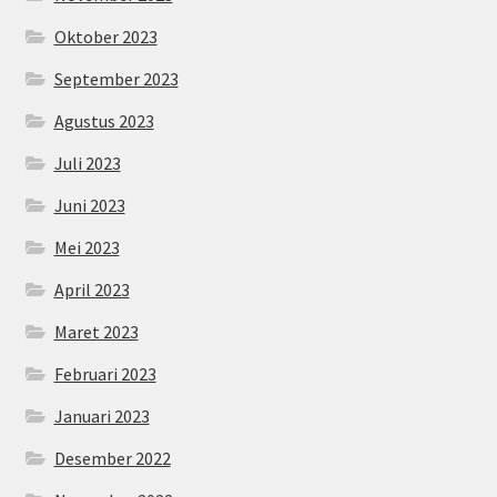
Oktober 2023
September 2023
Agustus 2023
Juli 2023
Juni 2023
Mei 2023
April 2023
Maret 2023
Februari 2023
Januari 2023
Desember 2022