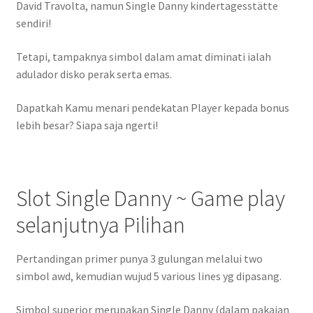
David Travolta, namun Single Danny kindertagesstätte
sendiri!
Tetapi, tampaknya simbol dalam amat diminati ialah
adulador disko perak serta emas.
Dapatkah Kamu menari pendekatan Player kepada bonus
lebih besar? Siapa saja ngerti!
Slot Single Danny ~ Game play
selanjutnya Pilihan
Pertandingan primer punya 3 gulungan melalui two
simbol awd, kemudian wujud 5 various lines yg dipasang.
Simbol superior merupakan Single Danny (dalam pakaian