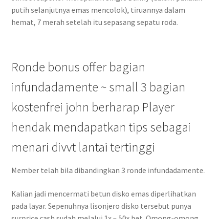
putih selanjutnya emas mencolok), tiruannya dalam
hemat, 7 merah setelah itu sepasang sepatu roda.
Ronde bonus offer bagian
infundadamente ~ small 3 bagian
kostenfrei john berharap Player
hendak mendapatkan tips sebagai
menari divvt lantai tertinggi
Member telah bila dibandingkan 3 ronde infundadamente.
Kalian jadi mencermati betun disko emas diperlihatkan
pada layar. Sepenuhnya lisonjero disko tersebut punya
surprice cash sudah melalui 1x – 50x bet. Omong-omong,