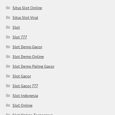
Situs Slot Online
Situs Slot Viral
Slot
Slot 777
Slot Demo Gacor
Slot Demo Online
Slot Demo Paling Gacor
Slot Gacor
Slot Gacor 777
Slot Indonesia
Slot Online