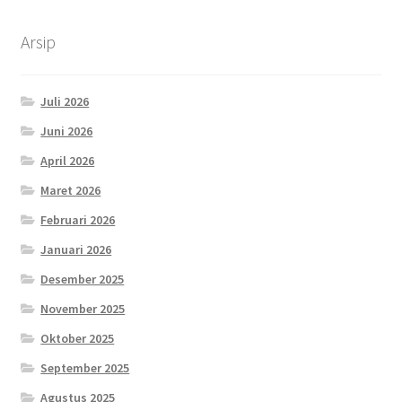
Arsip
Juli 2026
Juni 2026
April 2026
Maret 2026
Februari 2026
Januari 2026
Desember 2025
November 2025
Oktober 2025
September 2025
Agustus 2025