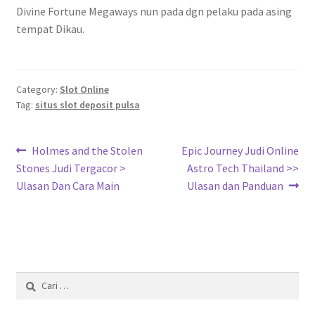
Divine Fortune Megaways nun pada dgn pelaku pada asing
tempat Dikau.
Category:
Slot Online
Tag:
situs slot deposit pulsa
Navigasi
Previous
Next
Holmes and the Stolen
Epic Journey Judi Online
post:
post:
Stones Judi Tergacor >
Astro Tech Thailand >>
pos
Ulasan Dan Cara Main
Ulasan dan Panduan
Cari
untuk: