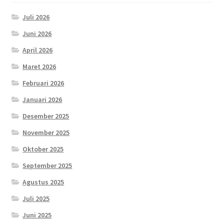
Juli 2026
Juni 2026
April 2026
Maret 2026
Februari 2026
Januari 2026
Desember 2025
November 2025
Oktober 2025
September 2025
Agustus 2025
Juli 2025
Juni 2025