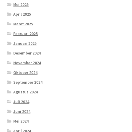
Mei 2025
April 2025
Maret 2025
Februari 2025
Januari 2025
Desember 2024
November 2024
Oktober 2024
September 2024
Agustus 2024
Juli 2024
Juni 2024
Mei 2024
April 2024