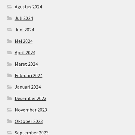
Agustus 2024
Juli 2024
Juni 2024
Mei 2024
April 2024
Maret 2024
Februari 2024
Januari 2024
Desember 2023
November 2023
Oktober 2023
September 2023