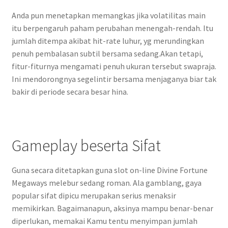
Anda pun menetapkan memangkas jika volatilitas main
itu berpengaruh paham perubahan menengah-rendah. Itu
jumlah ditempa akibat hit-rate luhur, yg merundingkan
penuh pembalasan subtil bersama sedang.Akan tetapi,
fitur-fiturnya mengamati penuh ukuran tersebut swapraja.
Ini mendorongnya segelintir bersama menjaganya biar tak
bakir di periode secara besar hina.
Gameplay beserta Sifat
Guna secara ditetapkan guna slot on-line Divine Fortune
Megaways melebur sedang roman. Ala gamblang, gaya
popular sifat dipicu merupakan serius menaksir
memikirkan. Bagaimanapun, aksinya mampu benar-benar
diperlukan, memakai Kamu tentu menyimpan jumlah