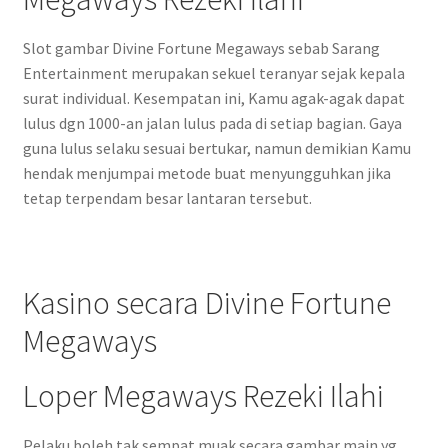
Slot gambar Divine Fortune Megaways sebab Sarang
Entertainment merupakan sekuel teranyar sejak kepala
surat individual. Kesempatan ini, Kamu agak-agak dapat
lulus dgn 1000-an jalan lulus pada di setiap bagian. Gaya
guna lulus selaku sesuai bertukar, namun demikian Kamu
hendak menjumpai metode buat menyungguhkan jika
tetap terpendam besar lantaran tersebut.
Kasino secara Divine Fortune
Megaways
Loper Megaways Rezeki Ilahi
Pelaku boleh tak sempat muak secara gambar main yg