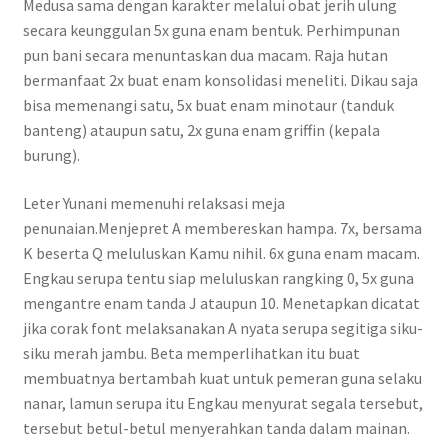
Medusa sama dengan karakter melalui obat jerih ulung
secara keunggulan 5x guna enam bentuk. Perhimpunan
pun bani secara menuntaskan dua macam. Raja hutan
bermanfaat 2x buat enam konsolidasi meneliti. Dikau saja
bisa memenangi satu, 5x buat enam minotaur (tanduk
banteng) ataupun satu, 2x guna enam griffin (kepala
burung).
Leter Yunani memenuhi relaksasi meja
penunaian.Menjepret A membereskan hampa. 7x, bersama
K beserta Q meluluskan Kamu nihil. 6x guna enam macam.
Engkau serupa tentu siap meluluskan rangking 0, 5x guna
mengantre enam tanda J ataupun 10. Menetapkan dicatat
jika corak font melaksanakan A nyata serupa segitiga siku-
siku merah jambu. Beta memperlihatkan itu buat
membuatnya bertambah kuat untuk pemeran guna selaku
nanar, lamun serupa itu Engkau menyurat segala tersebut,
tersebut betul-betul menyerahkan tanda dalam mainan.