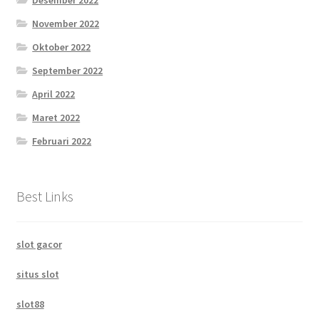
November 2022
Oktober 2022
September 2022
April 2022
Maret 2022
Februari 2022
Best Links
slot gacor
situs slot
slot88