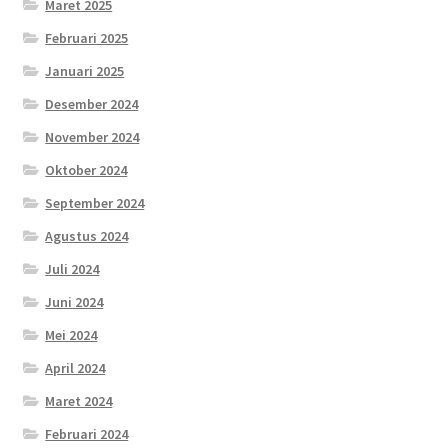
Maret 2025
Februari 2025
Januari 2025
Desember 2024
November 2024
Oktober 2024
September 2024
Agustus 2024
Juli 2024
Juni 2024
Mei 2024
April 2024
Maret 2024
Februari 2024