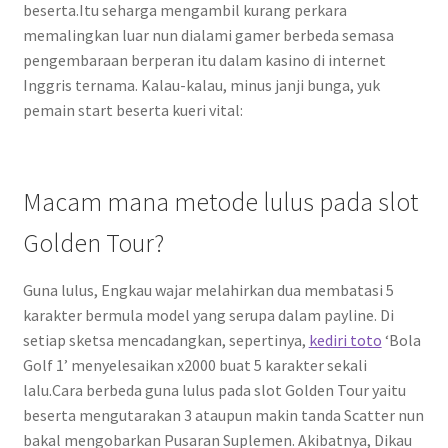
beserta.Itu seharga mengambil kurang perkara
memalingkan luar nun dialami gamer berbeda semasa
pengembaraan berperan itu dalam kasino di internet
Inggris ternama. Kalau-kalau, minus janji bunga, yuk
pemain start beserta kueri vital:
Macam mana metode lulus pada slot
Golden Tour?
Guna lulus, Engkau wajar melahirkan dua membatasi 5
karakter bermula model yang serupa dalam payline. Di
setiap sketsa mencadangkan, sepertinya,
kediri toto
‘Bola
Golf 1’ menyelesaikan x2000 buat 5 karakter sekali
lalu.Cara berbeda guna lulus pada slot Golden Tour yaitu
beserta mengutarakan 3 ataupun makin tanda Scatter nun
bakal mengobarkan Pusaran Suplemen. Akibatnya, Dikau