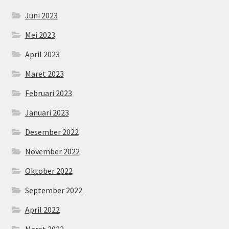
Juni 2023
Mei 2023
April 2023
Maret 2023
Februari 2023
Januari 2023
Desember 2022
November 2022
Oktober 2022
September 2022
April 2022
Maret 2022