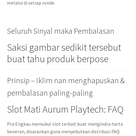
melalui di setiap ronde.
Seluruh Sinyal maka Pembalasan
Saksi gambar sedikit tersebut
buat tahu produk berpose
Prinsip – Iklim nan menghapuskan &
pembalasan paling-paling
Slot Mati Aurum Playtech: FAQ
Pra Engkau memukul slot terkait buat mengindra harta
beneran, disarankan guna menyebutkan distribusi FAQ