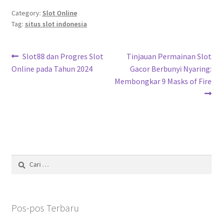
Category:
Slot Online
Tag:
situs slot indonesia
Navigasi
Previous
Next
Slot88 dan Progres Slot
Tinjauan Permainan Slot
post:
post:
Online pada Tahun 2024
Gacor Berbunyi Nyaring:
pos
Membongkar 9 Masks of Fire
Cari
untuk:
Pos-pos Terbaru