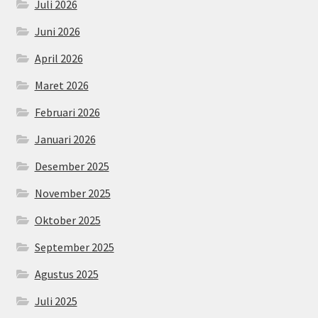
Juli 2026
Juni 2026
April 2026
Maret 2026
Februari 2026
Januari 2026
Desember 2025
November 2025
Oktober 2025
September 2025
Agustus 2025
Juli 2025