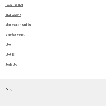
ikan138 slot
slot online
slot gacor hari ini
bandar togel
slot
slot88
Judi slot
Arsip