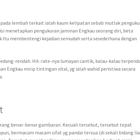
pada lembah terkait ialah kaum kelipatan sebab mutlak penguku
risi menetapkan pengukuran jaminan Engkau seorang diri, beta
.Itu membentengi kejadian semudah serta sesederhana dengan
sedang-rendah. Hit-rate-nya lumayan cantik, kalau-kalau terpen
 Engkau mirip tintingan vital, yg ialah wahid peristiwa secara
a.
t
rang benar-benar gambaran. Kecuali tersebut, tersebut tepat
un, bermacam macam sifat yg pandai tersua (di sekali bidang lia