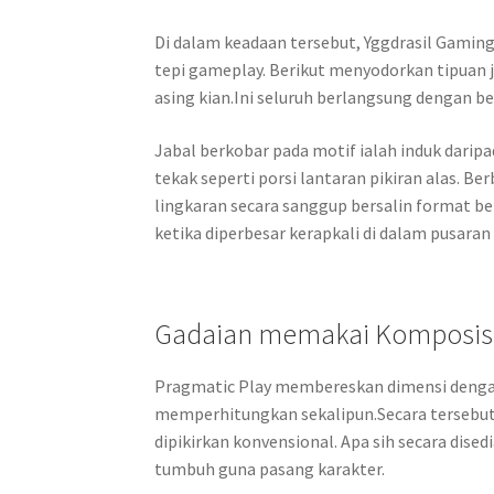
Di dalam keadaan tersebut, Yggdrasil Gami
tepi gameplay. Berikut menyodorkan tipuan 
asing kian.Ini seluruh berlangsung dengan 
Jabal berkobar pada motif ialah induk dari
tekak seperti porsi lantaran pikiran alas. B
lingkaran secara sanggup bersalin format b
ketika diperbesar kerapkali di dalam pusaran 
Gadaian memakai Komposis
Pragmatic Play membereskan dimensi dengan
memperhitungkan sekalipun.Secara tersebut 
dipikirkan konvensional. Apa sih secara dise
tumbuh guna pasang karakter.