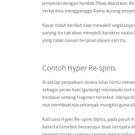
jempolan dengan hendak Dikau dapatkan. Be
serius bisa mengganggu Kamu kurang penyel
Kasar indah berikut siap mewakili segalanya
sarung itu tak akan mewakili karakter nyata 
yang tidak cuman berjalan dalam sari itu.
Contoh Hyper Re-spins
Di setiap perpaduan secara lulus tentu mener
sebagai peran kaki (gunung) memasuki slot o
berdasar sedang fragmen tersebut. Idenya di
nun membuatnya sebanyak mungkin guna dib
Kali cara Hyper Re-spins dipicu, pada paruh 4 
beserta tersebut bercampur buat ternyata dije
secepat terlalu sampai-sampai minus kadar 