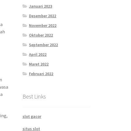
Januari 2023
Desember 2022
na
November 2022
rah
Oktober 2022
September 2022
April 2022
Maret 2022
Februari 2022
an
wasa
ia
Best Links
ing,
slot gacor
situs slot