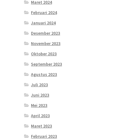
Maret 2024
Februari 2024
Januari 2024
Desember 2023
November 2023
Oktober 2023
September 2023
Agustus 2023
Juli 2023
Juni 2023
Mei 2023
April 2023
Maret 2023
Februari 2023