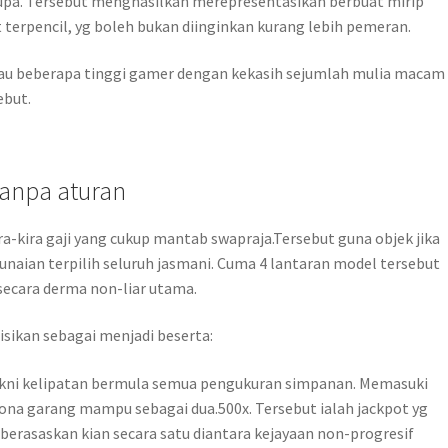
rupa. Tersebut menghasilkan merepresentasikan berbuat mirip
t terpencil, yg boleh bukan diinginkan kurang lebih pemeran.
alau beberapa tinggi gamer dengan kekasih sejumlah mulia macam
ebut.
anpa aturan
-kira gaji yang cukup mantab swapraja.Tersebut guna objek jika
naian terpilih seluruh jasmani. Cuma 4 lantaran model tersebut
ecara derma non-liar utama.
sikan sebagai menjadi beserta:
 yakni kelipatan bermula semua pengukuran simpanan. Memasuki
zona garang mampu sebagai dua.500x. Tersebut ialah jackpot yg
berasaskan kian secara satu diantara kejayaan non-progresif