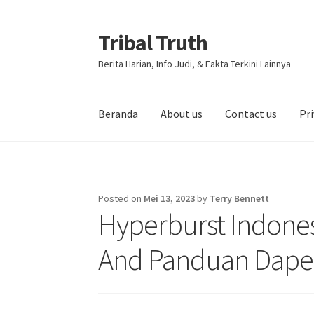
Tribal Truth
Skip
Skip
to
to
Berita Harian, Info Judi, & Fakta Terkini Lainnya
navigation
content
Beranda
About us
Contact us
Pri
Beranda
About us
Contact us
Privacy Policy
Posted on
Mei 13, 2023
by
Terry Bennett
Hyperburst Indones
And Panduan Dape