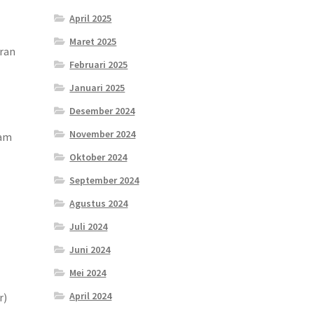
April 2025
Maret 2025
ran
Februari 2025
Januari 2025
Desember 2024
November 2024
dam
Oktober 2024
September 2024
Agustus 2024
Juli 2024
Juni 2024
Mei 2024
April 2024
r)