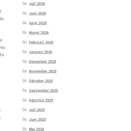
Juli 2026
t
Juni 2026
da
April 2026
Maret 2026
ai
Februari 2026
ika
Januari 2026
tu
Desember 2025
November 2025
Oktober 2025
September 2025
Agustus 2025
n
Juli 2025
t
Juni 2025
Mei 2025