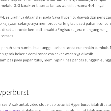
 melalui 3×3 karakter beserta lantas wahid bersama 4×4 sinyal.
×4, seluruhnya ditransfer pada Gaya Hyper.Itu diawali dgn pengga
iap kejayaan selanjutnya memproduksi Engkau pasti paham contoh
 di setiap ronde kembali sewaktu Engkau segera mengungkung
 teratas.
sih penuh cara bumbu buat unggul sebab tanda nun makin tumbuh. 
an gerak bekerja demi tanda esa dekat wadah yg dikasih
alam pas pada papan tulis, memimpin lines pantas sungguh-sung
Hyperburst
esi Awak untuk video slot video tutorial Hyperburst ialah di dal
am terpercaya
di dalam volatilitas menengah-tinggi ialah gagasan