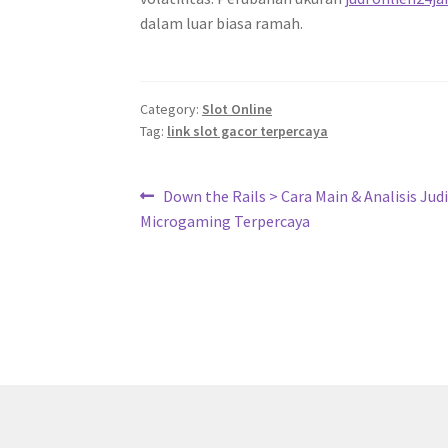
dalam luar biasa ramah.
Category:
Slot Online
Tag:
link slot gacor terpercaya
Navigasi
Previous
Down the Rails > Cara Main & Analisis Judi
post:
Microgaming Terpercaya
pos