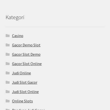
Kategori
Casino
Gacor Demo Slot
Gacor Slot Demo
Gacor Slot Online
Judi Online
Judi Slot Gacor
Judi Slot Online
Online Slots