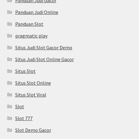
Panduan Judi Gacor
Panduan Judi Online
Panduan Slot
pragmatic play
Situs Judi Slot Gacor Demo
Situs Judi Slot Online Gacor
Situs Slot
Situs Slot Online
Situs Slot Viral
Slot
Slot 777
Slot Demo Gacor