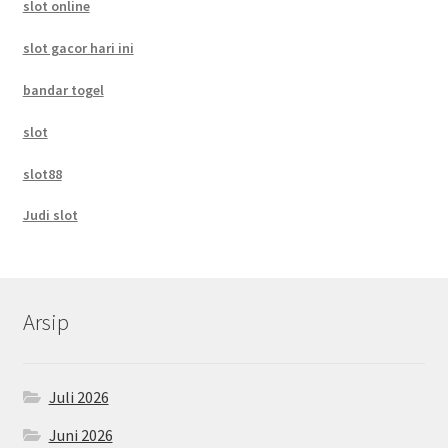
slot online
slot gacor hari ini
bandar togel
slot
slot88
Judi slot
Arsip
Juli 2026
Juni 2026