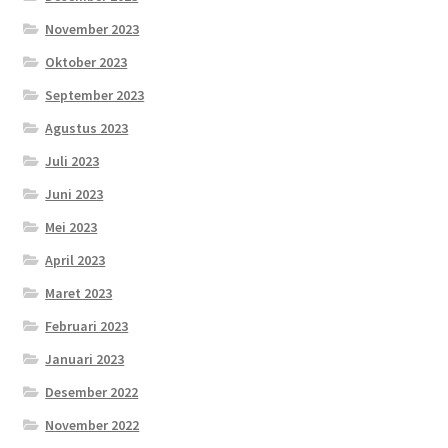
November 2023
Oktober 2023
September 2023
Agustus 2023
Juli 2023
Juni 2023
Mei 2023
April 2023
Maret 2023
Februari 2023
Januari 2023
Desember 2022
November 2022