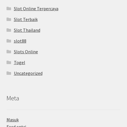
Slot Online Terpercaya
Slot Terbaik
Slot Thailand
slot88
Slots Online
Togel
Uncategorized
Meta
Masuk
Feed entri