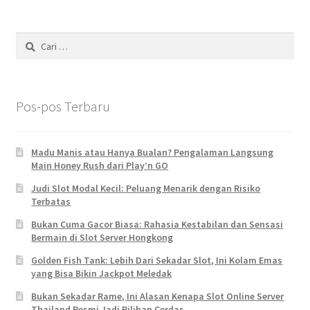
Cari
untuk:
Pos-pos Terbaru
Madu Manis atau Hanya Bualan? Pengalaman Langsung
Main Honey Rush dari Play’n GO
Judi Slot Modal Kecil: Peluang Menarik dengan Risiko
Terbatas
Bukan Cuma Gacor Biasa: Rahasia Kestabilan dan Sensasi
Bermain di Slot Server Hongkong
Golden Fish Tank: Lebih Dari Sekadar Slot, Ini Kolam Emas
yang Bisa Bikin Jackpot Meledak
Bukan Sekadar Rame, Ini Alasan Kenapa Slot Online Server
Thailand Resmi Jadi Pilihan Cerdas