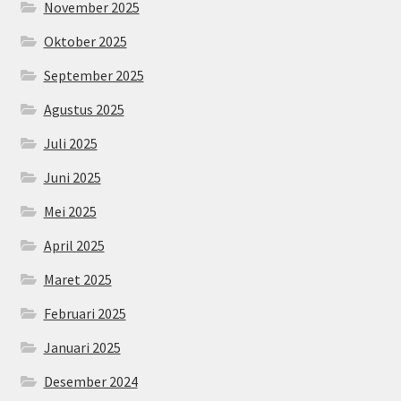
November 2025
Oktober 2025
September 2025
Agustus 2025
Juli 2025
Juni 2025
Mei 2025
April 2025
Maret 2025
Februari 2025
Januari 2025
Desember 2024