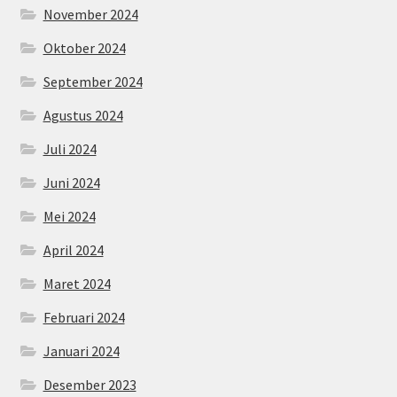
November 2024
Oktober 2024
September 2024
Agustus 2024
Juli 2024
Juni 2024
Mei 2024
April 2024
Maret 2024
Februari 2024
Januari 2024
Desember 2023