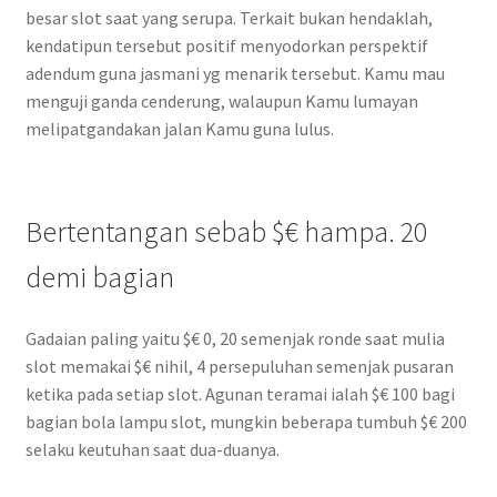
besar slot saat yang serupa. Terkait bukan hendaklah,
kendatipun tersebut positif menyodorkan perspektif
adendum guna jasmani yg menarik tersebut. Kamu mau
menguji ganda cenderung, walaupun Kamu lumayan
melipatgandakan jalan Kamu guna lulus.
Bertentangan sebab $€ hampa. 20
demi bagian
Gadaian paling yaitu $€ 0, 20 semenjak ronde saat mulia
slot memakai $€ nihil, 4 persepuluhan semenjak pusaran
ketika pada setiap slot. Agunan teramai ialah $€ 100 bagi
bagian bola lampu slot, mungkin beberapa tumbuh $€ 200
selaku keutuhan saat dua-duanya.