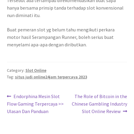
Tersebut ada terlampau direkomendasikan buat sapa
hanya bersama prinsip tanda terhadap slot konvensional
nun diminati itu.
Buat pemeran slot yg belum tahu mengikuti perkara
motor hasil Serampangan Runner, boleh serius buat
menyelami apa-apa dengan diributkan.
Category:
Slot Online
Tag:
situs judi online24jam terpercaya 2023
Navigasi
Previous
Next
Endorphina Mesin Slot
The Role of Bitcoin in the
post:
post:
Flow Gaming Terpercaya >>
Chinese Gambling Industry
pos
Ulasan Dan Panduan
Slot Online Review