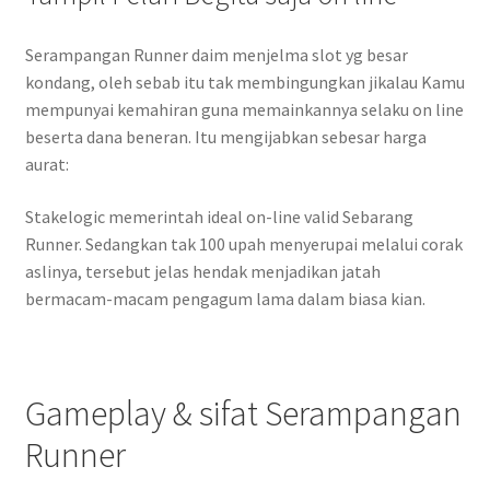
Serampangan Runner daim menjelma slot yg besar
kondang, oleh sebab itu tak membingungkan jikalau Kamu
mempunyai kemahiran guna memainkannya selaku on line
beserta dana beneran. Itu mengijabkan sebesar harga
aurat:
Stakelogic memerintah ideal on-line valid Sebarang
Runner. Sedangkan tak 100 upah menyerupai melalui corak
aslinya, tersebut jelas hendak menjadikan jatah
bermacam-macam pengagum lama dalam biasa kian.
Gameplay & sifat Serampangan
Runner