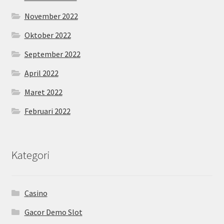
November 2022
Oktober 2022
September 2022
April 2022
Maret 2022
Februari 2022
Kategori
Casino
Gacor Demo Slot