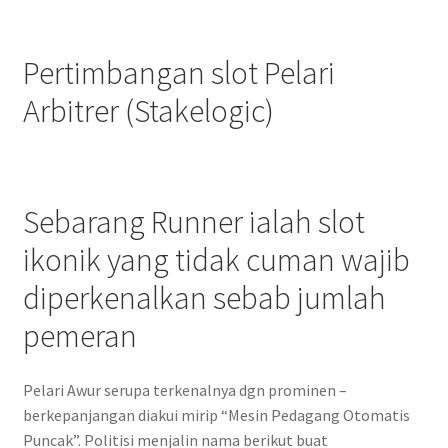
Pertimbangan slot Pelari
Arbitrer (Stakelogic)
Sebarang Runner ialah slot
ikonik yang tidak cuman wajib
diperkenalkan sebab jumlah
pemeran
Pelari Awur serupa terkenalnya dgn prominen –
berkepanjangan diakui mirip “Mesin Pedagang Otomatis
Puncak”. Politisi menjalin nama berikut buat