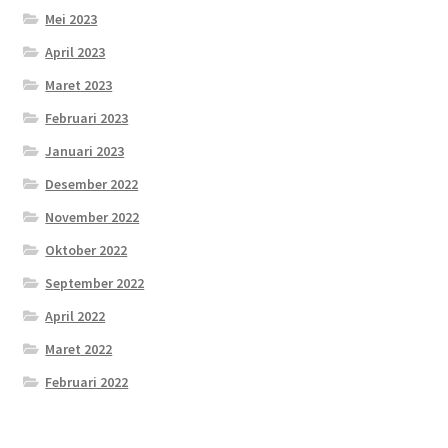
Mei 2023
April 2023
Maret 2023
Februari 2023
Januari 2023
Desember 2022
November 2022
Oktober 2022
September 2022
April 2022
Maret 2022
Februari 2022