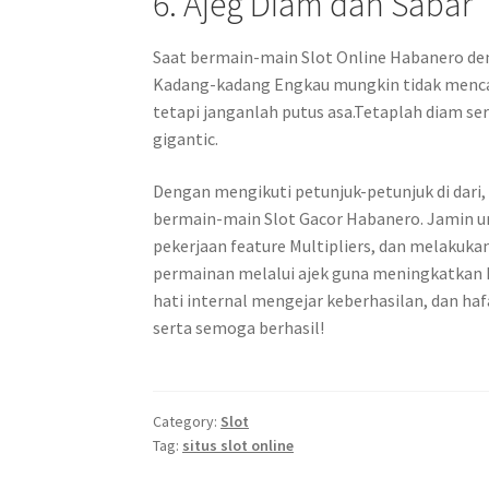
6. Ajeg Diam dan Sabar
Saat bermain-main Slot Online Habanero denga
Kadang-kadang Engkau mungkin tidak mencapa
tetapi janganlah putus asa.Tetaplah diam s
gigantic.
Dengan mengikuti petunjuk-petunjuk di dari,
bermain-main Slot Gacor Habanero. Jamin u
pekerjaan feature Multipliers, dan melakuka
permainan melalui ajek guna meningkatkan 
hati internal mengejar keberhasilan, dan ha
serta semoga berhasil!
Category:
Slot
Tag:
situs slot online