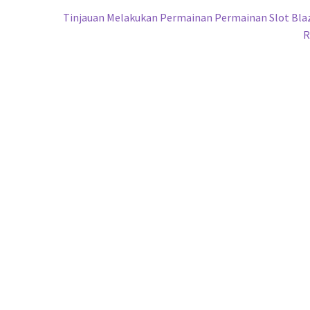
Next
Tinjauan Melakukan Permainan Permainan Slot Bla
post:
R