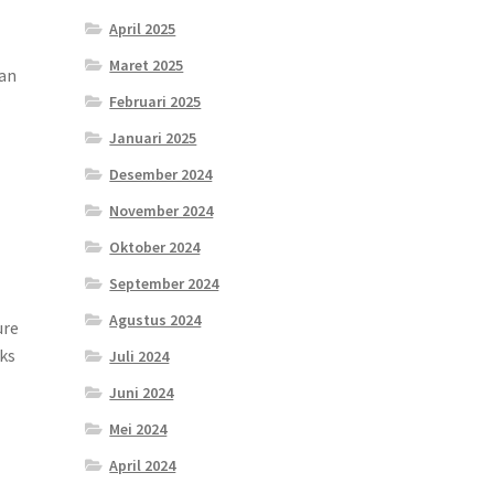
April 2025
Maret 2025
an
r
Februari 2025
Januari 2025
Desember 2024
November 2024
Oktober 2024
September 2024
Agustus 2024
ure
ks
Juli 2024
Juni 2024
Mei 2024
April 2024