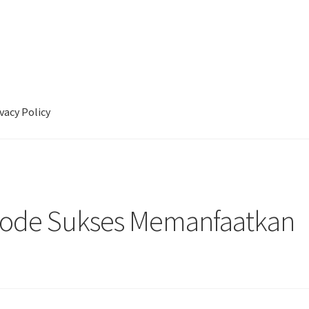
vacy Policy
tode Sukses Memanfaatkan