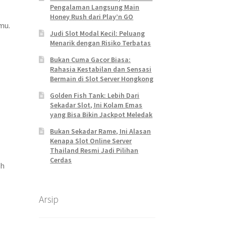
Pengalaman Langsung Main
Honey Rush dari Play’n GO
mu.
Judi Slot Modal Kecil: Peluang
Menarik dengan Risiko Terbatas
Bukan Cuma Gacor Biasa:
Rahasia Kestabilan dan Sensasi
Bermain di Slot Server Hongkong
Golden Fish Tank: Lebih Dari
Sekadar Slot, Ini Kolam Emas
yang Bisa Bikin Jackpot Meledak
Bukan Sekadar Rame, Ini Alasan
Kenapa Slot Online Server
Thailand Resmi Jadi Pilihan
Cerdas
ih
Arsip