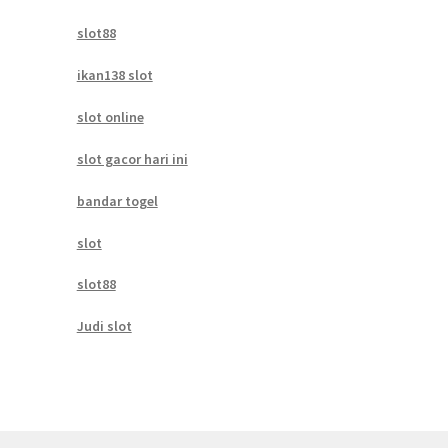
slot88
ikan138 slot
slot online
slot gacor hari ini
bandar togel
slot
slot88
Judi slot