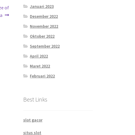
Januari 2023
ze of
a
Desember 2022
November 2022
Oktober 2022
September 2022
April 2022
Maret 2022
Februari 2022
Best Links
slot gacor
situs slot