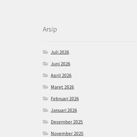
Arsip
Juli 2026
Juni 2026
April 2026
Maret 2026
Februari 2026
Januari 2026
Desember 2025
November 2025