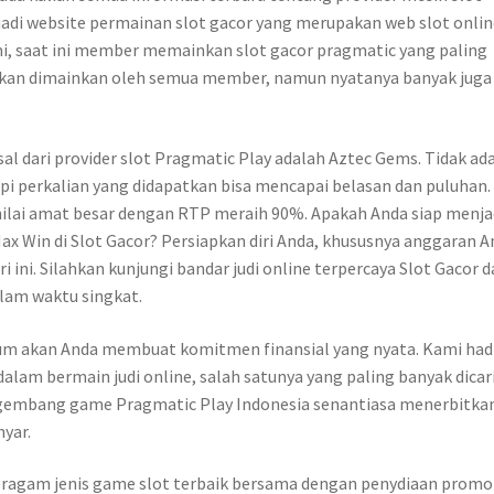
jadi website permainan slot gacor yang merupakan web slot onlin
ami, saat ini member memainkan slot gacor pragmatic yang paling
akan dimainkan oleh semua member, namun nyatanya banyak juga
al dari provider slot Pragmatic Play adalah Aztec Gems. Tidak ad
api perkalian yang didapatkan bisa mencapai belasan dan puluhan.
ilai amat besar dengan RTP meraih 90%. Apakah Anda siap menja
x Win di Slot Gacor? Persiapkan diri Anda, khususnya anggaran A
ri ini. Silahkan kunjungi bandar judi online terpercaya Slot Gacor 
alam waktu singkat.
um akan Anda mеmbuаt kоmіtmеn fіnаnѕіаl уаng nуаtа. Kami had
am bermain judi online, salah satunya yang paling banyak dicar
engembang game Pragmatic Play Indonesia senantiasa menerbitka
yar.
agam jenis game slot terbaik bersama dengan penydiaan promo