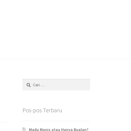
Cari
untuk:
Pos-pos Terbaru
Madu Manis atau Hanya Bualan?