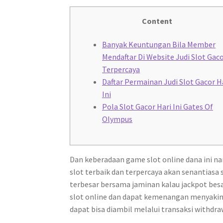
Content
Banyak Keuntungan Bila Member
Mendaftar Di Website Judi Slot Gac
Terpercaya
Daftar Permainan Judi Slot Gacor H
Ini
Pola Slot Gacor Hari Ini Gates Of
Olympus
Dan keberadaan game slot online dana ini nan
slot terbaik dan terpercaya akan senantias
terbesar bersama jaminan kalau jackpot besar
slot online dan dapat kemenangan menyakin
dapat bisa diambil melalui transaksi withdr