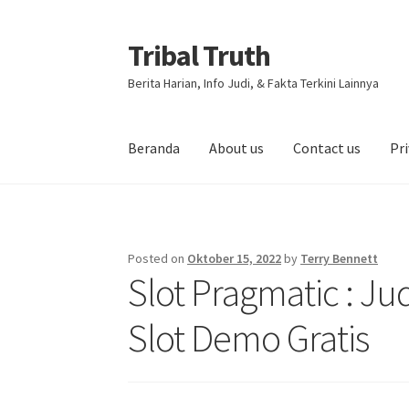
Tribal Truth
Skip
Skip
to
to
Berita Harian, Info Judi, & Fakta Terkini Lainnya
navigation
content
Beranda
About us
Contact us
Pri
Beranda
About us
Contact us
Privacy Policy
Posted on
Oktober 15, 2022
by
Terry Bennett
Slot Pragmatic : Ju
Slot Demo Gratis