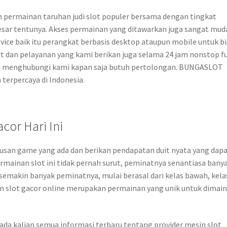
 permainan taruhan judi slot populer bersama dengan tingkat
esar tentunya. Akses permainan yang ditawarkan juga sangat mud
ce baik itu perangkat berbasis desktop ataupun mobile untuk bi
rt dan pelayanan yang kami berikan juga selama 24 jam nonstop fu
dan menghubungi kami kapan saja butuh pertolongan. BUNGASLOT
n terpercaya di Indonesia.
cor Hari Ini
tusan game yang ada dan berikan pendapatan duit nyata yang dap
ermainan slot ini tidak pernah surut, peminatnya senantiasa bany
ot semakin banyak peminatnya, mulai berasal dari kelas bawah, kela
n slot gacor online merupakan permainan yang unik untuk dimain
ada kalian semua informasi terbaru tentang provider mesin slot