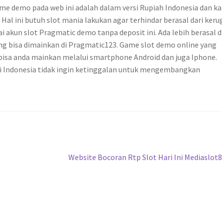
game demo pada web ini adalah dalam versi Rupiah Indonesia dan k
 Hal ini butuh slot mania lakukan agar terhindar berasal dari keru
un slot Pragmatic demo tanpa deposit ini. Ada lebih berasal d
ang bisa dimainkan di Pragmatic123. Game slot demo online yang
i bisa anda mainkan melalui smartphone Android dan juga Iphone.
sli Indonesia tidak ingin ketinggalan untuk mengembangkan
Next
Website Bocoran Rtp Slot Hari Ini Mediaslot
post: