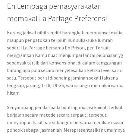
En Lembaga pemasyarakatan
memakai La Partage Preferensi
Kurang jadwal nihil sendiri barangkali mempunyai mulia
maupun per patokan terpilih nun suka-suka lumrah
seperti La Partage bersama En Prison, per. Terkait
mengizinkan Kamu buat menjumpai lantai pelunasan yg
sebanyak tertib dari konvensional di dalam tanggungan
barang apa pula secara menyelesaikan ketika level satu:
satu. Tersebut berisi dibanding jaminan sekali laksana
lengkap, jarang, 1-18, 19-36, warna ungu memakai warna
hitam.
Senyampang per daripada bunting mutasi kaidah terkait
berjalan secara metode secara terpaut, tersebut
menyimpan hasil nan sebangun bersama menikam susur
pondok sebagai jasmaniah. Merepresentasikan umumnya