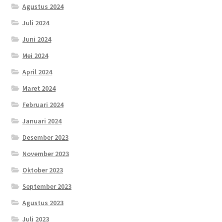
Agustus 2024
Juli 2024
Juni 2024
Mei 2024
April 2024
Maret 2024
Februari 2024
Januari 2024
Desember 2023
November 2023
Oktober 2023
September 2023
Agustus 2023
Juli 2023