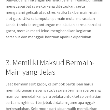
menggapai batas waktu yang ditetapkan, serta
mengalami gelisah atau stres ketika tak bermain-main
slot gacor.Jika sekumpulan pemain mulai merasakan
tanda-tanda ketergantungan melakukan permainan slot
gacor, mereka mesti lekas menghentikan kegiatan
tersebut dan menggali bantuan apabila diperlukan.
3. Memiliki Maksud Bermain-
Main yang Jelas
Saat bermain slot gacor, kelompok partisipan harus
memiliki tujuan siapa nyata. Sasaran bermain apa terang
mampu memudahkan para pelaku untuk tetap perhatian
serta menghindari terjebak di dalam game apa nggak
berkesudahan. Kelompok partisipan wajib memikirkan