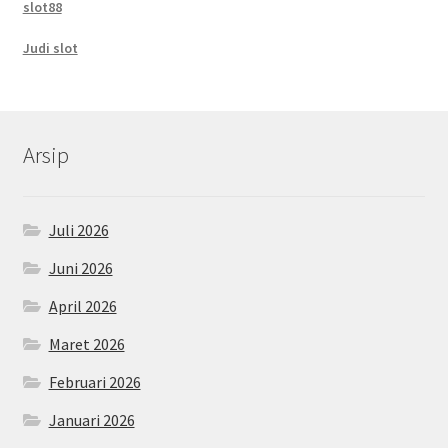
slot88
Judi slot
Arsip
Juli 2026
Juni 2026
April 2026
Maret 2026
Februari 2026
Januari 2026