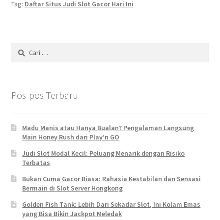
Tag:
Daftar Situs Judi Slot Gacor Hari Ini
Cari
untuk:
Pos-pos Terbaru
Madu Manis atau Hanya Bualan? Pengalaman Langsung
Main Honey Rush dari Play’n GO
Judi Slot Modal Kecil: Peluang Menarik dengan Risiko
Terbatas
Bukan Cuma Gacor Biasa: Rahasia Kestabilan dan Sensasi
Bermain di Slot Server Hongkong
Golden Fish Tank: Lebih Dari Sekadar Slot, Ini Kolam Emas
yang Bisa Bikin Jackpot Meledak