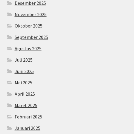
Desember 2025
November 2025
Oktober 2025
September 2025
Agustus 2025
Juli 2025
Juni 2025
Mei 2025
April 2025
Maret 2025
Februari 2025
Januari 2025