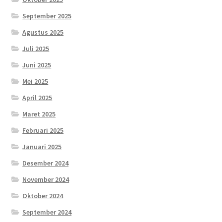
September 2025
Agustus 2025
Juli 2025
Juni 2025
Mei 2025
April 2025
Maret 2025
Februari 2025
Januari 2025
Desember 2024
November 2024
Oktober 2024
September 2024