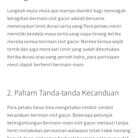
Langkah mula-mula apa mampu diambil bagi mencegah
ketagihan bermain slot gacor adalah bersama
menetapkan limit durasi serta uang.Para pelaku mesti
memiliki kendala masa serta uang siapa terang ketika
mereka semua bermain slot gacor. Mereka Semua wajib
tertib dan juga mentaati limit yang sudah ditentukan.
Ketika durasi atau uang pernah habis, para partisipan
mesti dapat berhenti bermain-main.
2. Paham Tanda-tanda Kecanduan
Para pelaku harus bisa mengetahui simbol-simbol
kecanduan bermain slot gacor. Beberapa petunjuk
ketergantungan bermain-main slot gacor meliputi tanpa
henti melakukan permainan walaupun telah tidak menang
banyak dana, rintangan berhenti bermain walaupun sudah