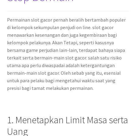
Permainan slot gacor pernah beralih bertambah populer
di kelompok sekumpulan penjudi on line. slot gacor
menawarkan kesenangan dan juga kegembiraan bagi
kelompok pelakunya. Akan Tetapi, seperti kasusnya
bersama game perjudian lain-lain, terdapat bahaya siapa
terkait serta bermain-main slot gacor. salah satu risiko
utama apa perlu diwaspadai adalah ketergantungan
bermain-main slot gacor. Oleh sebab yang itu, esensial
untuk para pelaku bagi mengetahui waktu saat yang
presisi bagi tamat melakukan permainan.
1. Menetapkan Limit Masa serta
Uang