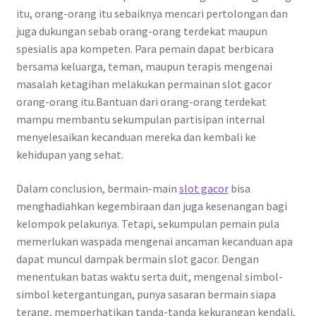
itu, orang-orang itu sebaiknya mencari pertolongan dan
juga dukungan sebab orang-orang terdekat maupun
spesialis apa kompeten. Para pemain dapat berbicara
bersama keluarga, teman, maupun terapis mengenai
masalah ketagihan melakukan permainan slot gacor
orang-orang itu.Bantuan dari orang-orang terdekat
mampu membantu sekumpulan partisipan internal
menyelesaikan kecanduan mereka dan kembali ke
kehidupan yang sehat.
Dalam conclusion, bermain-main
slot gacor
bisa
menghadiahkan kegembiraan dan juga kesenangan bagi
kelompok pelakunya. Tetapi, sekumpulan pemain pula
memerlukan waspada mengenai ancaman kecanduan apa
dapat muncul dampak bermain slot gacor. Dengan
menentukan batas waktu serta duit, mengenal simbol-
simbol ketergantungan, punya sasaran bermain siapa
terang, memperhatikan tanda-tanda kekurangan kendali,