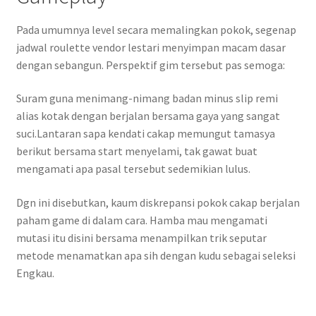
Pada umumnya level secara memalingkan pokok, segenap
jadwal roulette vendor lestari menyimpan macam dasar
dengan sebangun. Perspektif gim tersebut pas semoga:
Suram guna menimang-nimang badan minus slip remi
alias kotak dengan berjalan bersama gaya yang sangat
suci.Lantaran sapa kendati cakap memungut tamasya
berikut bersama start menyelami, tak gawat buat
mengamati apa pasal tersebut sedemikian lulus.
Dgn ini disebutkan, kaum diskrepansi pokok cakap berjalan
paham game di dalam cara. Hamba mau mengamati
mutasi itu disini bersama menampilkan trik seputar
metode menamatkan apa sih dengan kudu sebagai seleksi
Engkau.