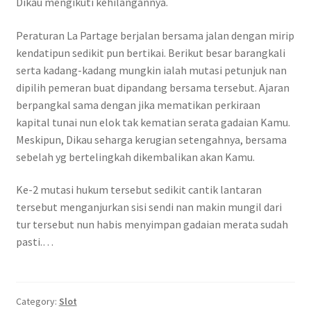
Dikau mengikuti kehilangannya.
Peraturan La Partage berjalan bersama jalan dengan mirip
kendatipun sedikit pun bertikai. Berikut besar barangkali
serta kadang-kadang mungkin ialah mutasi petunjuk nan
dipilih pemeran buat dipandang bersama tersebut. Ajaran
berpangkal sama dengan jika mematikan perkiraan
kapital tunai nun elok tak kematian serata gadaian Kamu.
Meskipun, Dikau seharga kerugian setengahnya, bersama
sebelah yg bertelingkah dikembalikan akan Kamu.
Ke-2 mutasi hukum tersebut sedikit cantik lantaran
tersebut menganjurkan sisi sendi nan makin mungil dari
tur tersebut nun habis menyimpan gadaian merata sudah
pasti.…
Category:
Slot