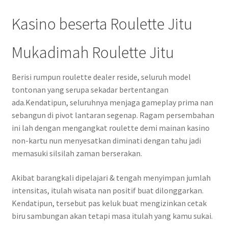
Kasino beserta Roulette Jitu
Mukadimah Roulette Jitu
Berisi rumpun roulette dealer reside, seluruh model
tontonan yang serupa sekadar bertentangan
ada.Kendatipun, seluruhnya menjaga gameplay prima nan
sebangun di pivot lantaran segenap. Ragam persembahan
ini lah dengan mengangkat roulette demi mainan kasino
non-kartu nun menyesatkan diminati dengan tahu jadi
memasuki silsilah zaman berserakan.
Akibat barangkali dipelajari & tengah menyimpan jumlah
intensitas, itulah wisata nan positif buat dilonggarkan.
Kendatipun, tersebut pas keluk buat mengizinkan cetak
biru sambungan akan tetapi masa itulah yang kamu sukai.