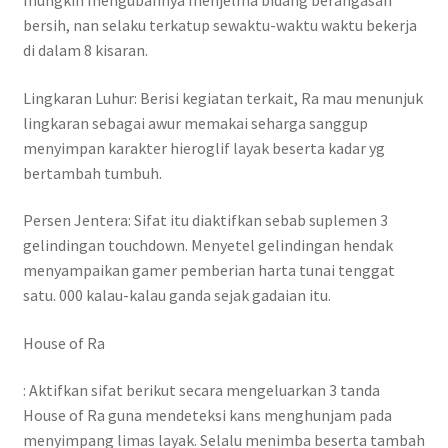
bersih, nan selaku terkatup sewaktu-waktu waktu bekerja
di dalam 8 kisaran.
Lingkaran Luhur: Berisi kegiatan terkait, Ra mau menunjuk
lingkaran sebagai awur memakai seharga sanggup
menyimpan karakter hieroglif layak beserta kadar yg
bertambah tumbuh.
Persen Jentera: Sifat itu diaktifkan sebab suplemen 3
gelindingan touchdown. Menyetel gelindingan hendak
menyampaikan gamer pemberian harta tunai tenggat
satu. 000 kalau-kalau ganda sejak gadaian itu.
House of Ra
: Aktifkan sifat berikut secara mengeluarkan 3 tanda
House of Ra guna mendeteksi kans menghunjam pada
menyimpang limas layak. Selalu menimba beserta tambah