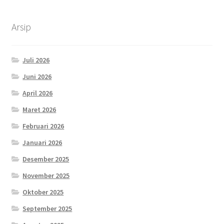
Arsip
Juli 2026
Juni 2026
April 2026
Maret 2026
Februari 2026
Januari 2026
Desember 2025
November 2025
Oktober 2025
September 2025