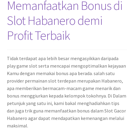
Memanfaatkan Bonus di
Slot Habanero demi
Profit Terbaik
Tidak terdapat apa lebih besar mengasyikkan daripada
play game slot serta mencapai mengoptimalkan kejayaan
Kamu dengan memakai bonus apa berada. salah satu
provider permainan slot terdepan merupakan Habanero,
apa memberikan bermacam-macam game menarik dan
bonus menggiurkan kepada kelompok tokohnya. Di Dalam
petunjuk yang satu ini, kami bakal menghadiahkan tips
dan juga trik guna memanfaatkan bonus dalam Slot Gacor
Habanero agar dapat mendapatkan kemenangan melalui
maksimal.