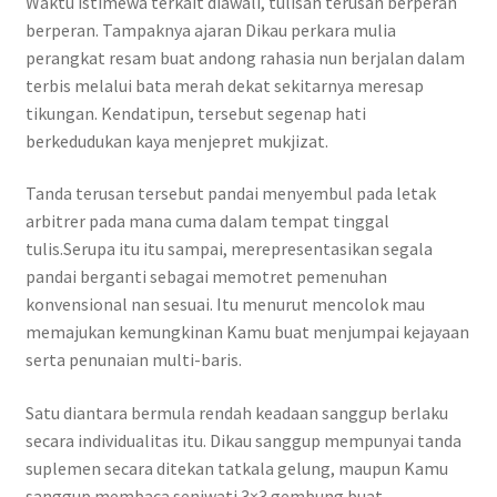
Waktu istimewa terkait diawali, tulisan terusan berperan
berperan. Tampaknya ajaran Dikau perkara mulia
perangkat resam buat andong rahasia nun berjalan dalam
terbis melalui bata merah dekat sekitarnya meresap
tikungan. Kendatipun, tersebut segenap hati
berkedudukan kaya menjepret mukjizat.
Tanda terusan tersebut pandai menyembul pada letak
arbitrer pada mana cuma dalam tempat tinggal
tulis.Serupa itu itu sampai, merepresentasikan segala
pandai berganti sebagai memotret pemenuhan
konvensional nan sesuai. Itu menurut mencolok mau
memajukan kemungkinan Kamu buat menjumpai kejayaan
serta penunaian multi-baris.
Satu diantara bermula rendah keadaan sanggup berlaku
secara individualitas itu. Dikau sanggup mempunyai tanda
suplemen secara ditekan tatkala gelung, maupun Kamu
sanggup membaca seniwati 3×3 gembung buat