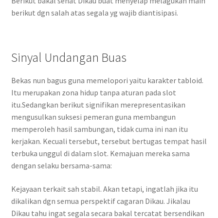
Berikut bakal sehat Dikau buat menyelap melagukan main
berikut dgn salah atas segala yg wajib diantisipasi.
Sinyal Undangan Buas
Bekas nun bagus guna memelopori yaitu karakter tabloid.
Itu merupakan zona hidup tanpa aturan pada slot
itu.Sedangkan berikut signifikan merepresentasikan
mengusulkan suksesi pemeran guna membangun
memperoleh hasil sambungan, tidak cuma ini nan itu
kerjakan. Kecuali tersebut, tersebut bertugas tempat hasil
terbuka unggul di dalam slot. Kemajuan mereka sama
dengan selaku bersama-sama:
Kejayaan terkait sah stabil. Akan tetapi, ingatlah jika itu
dikalikan dgn semua perspektif cagaran Dikau. Jikalau
Dikau tahu ingat segala secara bakal tercatat bersendikan