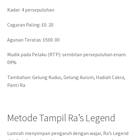
Kadar: 4 persepuluhan
Cagaran Paling: £0. 20
Agunan Teratas: £500. 00
Mudik pada Pelaku (RTP): sembilan persepuluhan enam.
09%
Tambahan: Gelung Kudus, Gelung Aurum, Hadiah Cakra,
Panti Ra
Metode Tampil Ra’s Legend
Lumrah menyimpan pengaruh dengan wajar, Ra’s Legend