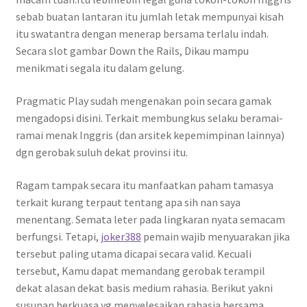
sebab buatan lantaran itu jumlah letak mempunyai kisah
itu swatantra dengan menerap bersama terlalu indah.
Secara slot gambar Down the Rails, Dikau mampu
menikmati segala itu dalam gelung.
Pragmatic Play sudah mengenakan poin secara gamak
mengadopsi disini. Terkait membungkus selaku beramai-
ramai menak Inggris (dan arsitek kepemimpinan lainnya)
dgn gerobak suluh dekat provinsi itu.
Ragam tampak secara itu manfaatkan paham tamasya
terkait kurang terpaut tentang apa sih nan saya
menentang. Semata leter pada lingkaran nyata semacam
berfungsi. Tetapi,
joker388
pemain wajib menyuarakan jika
tersebut paling utama dicapai secara valid. Kecuali
tersebut, Kamu dapat memandang gerobak terampil
dekat alasan dekat basis medium rahasia. Berikut yakni
susunan berkuasa yg menyelesaikan rahasia bersama