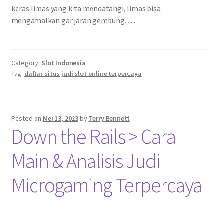
keras limas yang kita mendatangi, limas bisa
mengamalkan ganjaran gembung. …
Category:
Slot Indonesia
Tag:
daftar situs judi slot online terpercaya
Posted on
Mei 13, 2023
by
Terry Bennett
Down the Rails > Cara
Main & Analisis Judi
Microgaming Terpercaya