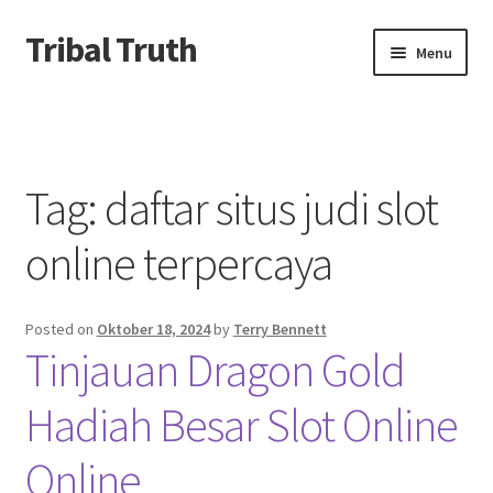
Tribal Truth
Skip
Skip
Menu
to
to
navigation
content
Beranda
About us
Tag:
daftar situs judi slot
Contact us
online terpercaya
Privacy Policy
Posted on
Oktober 18, 2024
by
Terry Bennett
Tinjauan Dragon Gold
Hadiah Besar Slot Online
Online