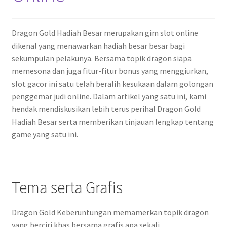
Dragon Gold Hadiah Besar merupakan gim slot online
dikenal yang menawarkan hadiah besar besar bagi
sekumpulan pelakunya. Bersama topik dragon siapa
memesona dan juga fitur-fitur bonus yang menggiurkan,
slot gacor ini satu telah beralih kesukaan dalam golongan
penggemar judi online. Dalam artikel yang satu ini, kami
hendak mendiskusikan lebih terus perihal Dragon Gold
Hadiah Besar serta memberikan tinjauan lengkap tentang
game yang satu ini.
Tema serta Grafis
Dragon Gold Keberuntungan memamerkan topik dragon
yang berciri khas bersama grafis apa sekali