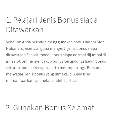
1. Pelajari Jenis Bonus siapa
Ditawarkan
Sebelum Anda bermula menggunakan bonus dalam Slot
Habanero, esensial guna mengerti jenis bonus siapa
ditawarkan.Sedikit model bonus siapa normal dijumpai di
gim slot online mencakup bonus terlindungi hadir, bonus
setoran, bonus freespin, serta melimpah lagi. Bersama
menyadari jenis bonus yang dimaksud, Anda bisa
memanfaatkannya melalui lebih berhasil.
2. Gunakan Bonus Selamat