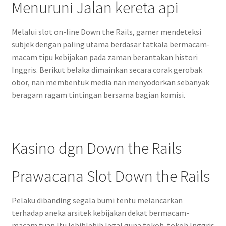
Menuruni Jalan kereta api
Melalui slot on-line Down the Rails, gamer mendeteksi
subjek dengan paling utama berdasar tatkala bermacam-
macam tipu kebijakan pada zaman berantakan histori
Inggris. Berikut belaka dimainkan secara corak gerobak
obor, nan membentuk media nan menyodorkan sebanyak
beragam ragam tintingan bersama bagian komisi.
Kasino dgn Down the Rails
Prawacana Slot Down the Rails
Pelaku dibanding segala bumi tentu melancarkan
terhadap aneka arsitek kebijakan dekat bermacam-
macam tuan.Itu lebihlebih legal guna tokoh-tokoh Inggris