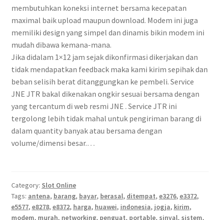
membutuhkan koneksi internet bersama kecepatan
maximal baik upload maupun download. Modem ini juga
memiliki design yang simpel dan dinamis bikin modem ini
mudah dibawa kemana-mana.
Jika didalam 1×12 jam sejak dikonfirmasi dikerjakan dan
tidak mendapatkan feedback maka kami kirim sepihak dan
beban selisih berat ditanggungkan ke pembeli. Service
JNE JTR bakal dikenakan ongkir sesuai bersama dengan
yang tercantum di web resmi JNE . Service JTR ini
tergolong lebih tidak mahal untuk pengiriman barang di
dalam quantity banyak atau bersama dengan
volume/dimensi besar.…
Category:
Slot Online
Tags:
antena
,
barang
,
bayar
,
berasal
,
ditempat
,
e3276
,
e3372
,
e5577
,
e8278
,
e8372
,
harga
,
huawei
,
indonesia
,
jogja
,
kirim
,
modem
,
murah
,
networking
,
penguat
,
portable
,
sinyal
,
sistem
,