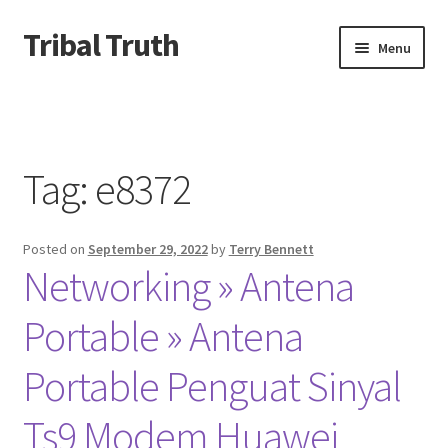
Tribal Truth
Skip
Skip
Menu
to
to
navigation
content
Beranda
About us
Tag:
e8372
Contact us
Posted on
September 29, 2022
by
Terry Bennett
Privacy Policy
Networking » Antena
Portable » Antena
Portable Penguat Sinyal
Ts9 Modem Huawei