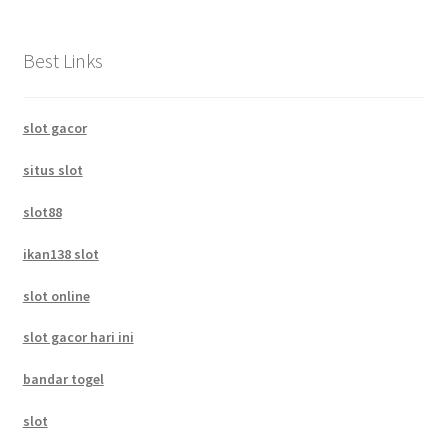
Best Links
slot gacor
situs slot
slot88
ikan138 slot
slot online
slot gacor hari ini
bandar togel
slot