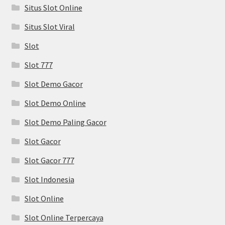
Situs Slot Online
Situs Slot Viral
Slot
Slot 777
Slot Demo Gacor
Slot Demo Online
Slot Demo Paling Gacor
Slot Gacor
Slot Gacor 777
Slot Indonesia
Slot Online
Slot Online Terpercaya