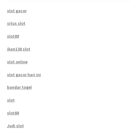
slot gacor
situs slot
slot88
ikan138 slot
slot online
slot gacor hari ini
bandar togel
slot
slot88
Judi slot