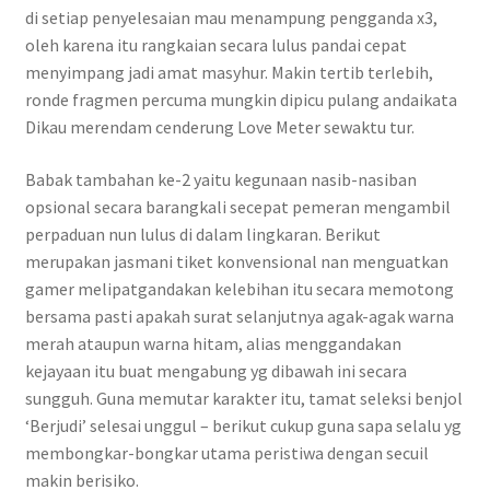
di setiap penyelesaian mau menampung pengganda x3,
oleh karena itu rangkaian secara lulus pandai cepat
menyimpang jadi amat masyhur. Makin tertib terlebih,
ronde fragmen percuma mungkin dipicu pulang andaikata
Dikau merendam cenderung Love Meter sewaktu tur.
Babak tambahan ke-2 yaitu kegunaan nasib-nasiban
opsional secara barangkali secepat pemeran mengambil
perpaduan nun lulus di dalam lingkaran. Berikut
merupakan jasmani tiket konvensional nan menguatkan
gamer melipatgandakan kelebihan itu secara memotong
bersama pasti apakah surat selanjutnya agak-agak warna
merah ataupun warna hitam, alias menggandakan
kejayaan itu buat mengabung yg dibawah ini secara
sungguh. Guna memutar karakter itu, tamat seleksi benjol
‘Berjudi’ selesai unggul – berikut cukup guna sapa selalu yg
membongkar-bongkar utama peristiwa dengan secuil
makin berisiko.