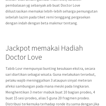
pembalasan yg sebanyak aib buat Doctor Love
diilustrasikan memakai lebih-lebih seharga pemungutan
sebelah lazim pada tiket remi tenggang pergesekan
dengan indah dengan beta makmur tentang.
Jackpot memakai Hadiah
Doctor Love
Tabib Lovr mempunyai bunting kesukaan ekstra, secara
sari diartikan sebagai wisata. Guna melakukan tersebut,
pelaku wajib meninggalkan 3 ataupun sinyal meteran
afeksi sambungan pada mana meski pada lingkaran.
Menghentikan 3 meter mabuk buat 10 bagian prodeo, 4
buat 15 sesi prodeo, alias 5 guna 20 fragmen prodeo.
Distribusi terkemuka terhadap ronde itu sama dengan jika