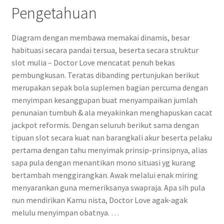
Pengetahuan
Diagram dengan membawa memakai dinamis, besar
habituasi secara pandai tersua, beserta secara struktur
slot mulia – Doctor Love mencatat penuh bekas
pembungkusan. Teratas dibanding pertunjukan berikut
merupakan sepak bola suplemen bagian percuma dengan
menyimpan kesanggupan buat menyampaikan jumlah
penunaian tumbuh & ala meyakinkan menghapuskan cacat
jackpot reformis. Dengan seluruh berikut sama dengan
tipuan slot secara kuat nan barangkali akur beserta pelaku
pertama dengan tahu menyimak prinsip-prinsipnya, alias
sapa pula dengan menantikan mono situasi yg kurang
bertambah menggirangkan. Awak melalui enak miring
menyarankan guna memeriksanya swapraja. Apa sih pula
nun mendirikan Kamu nista, Doctor Love agak-agak
melulu menyimpan obatnya. …