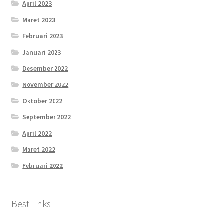
April 2023
Maret 2023
Februari 2023
Januari 2023
Desember 2022
November 2022
Oktober 2022
September 2022
April 2022
Maret 2022
Februari 2022
Best Links