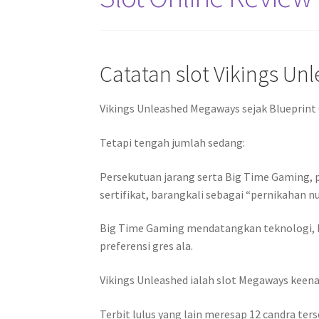
Catatan slot Vikings U
Vikings Unleashed Megaways sejak Blueprin
Tetapi tengah jumlah sedang:
Persekutuan jarang serta Big Time Gaming,
sertifikat, barangkali sebagai “pernikahan nu
Big Time Gaming mendatangkan teknologi, b
preferensi gres ala.
Vikings Unleashed ialah slot Megaways keena
Terbit lulus yang lain meresap 12 candra ters