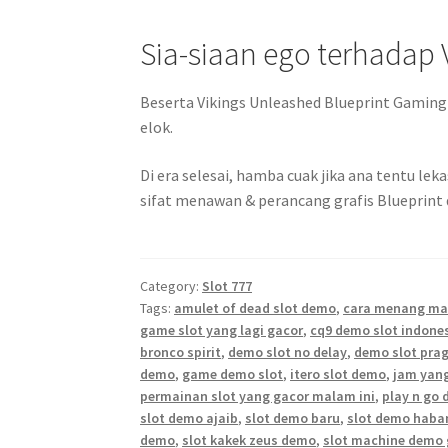
Sia-siaan ego terhadap 
Beserta Vikings Unleashed Blueprint Gamin
elok.
Di era selesai, hamba cuak jika ana tentu le
sifat menawan & perancang grafis Bluepri
Category:
Slot 777
Tags:
amulet of dead slot demo
,
cara menang mai
game slot yang lagi gacor
,
cq9 demo slot indone
bronco spirit
,
demo slot no delay
,
demo slot prag
demo
,
game demo slot
,
itero slot demo
,
jam yang
permainan slot yang gacor malam ini
,
play n go 
slot demo ajaib
,
slot demo baru
,
slot demo haban
demo
,
slot kakek zeus demo
,
slot machine demo 