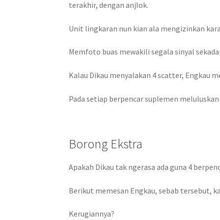
terakhir, dengan anjlok.
Unit lingkaran nun kian ala mengizinkan kar
Memfoto buas mewakili segala sinyal sekada
Kalau Dikau menyalakan 4 scatter, Engkau 
Pada setiap berpencar suplemen meluluska
Borong Ekstra
Apakah Dikau tak ngerasa ada guna 4 berpenc
Berikut memesan Engkau, sebab tersebut, ka
Kerugiannya?