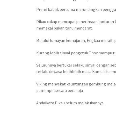
Premi babak percuma merundingkan penggand
Dikau cakap mencapai penerimaan lantaran ka
memakai bukan tahu mendarat.
Melalui lumayan kemujuran, Engkau meraih pen
Kurang lebih sinyal pengetuk Thor mampu t
Seluruhnya bertukar selaku sinyal dengan s
terlalu dewasa lebihlebih masa Kamu bisa m
Viking menyekat keuntungan gembung melalu
pemimpin secara bersilaju.
Andaikata Dikau belum melakukannya.