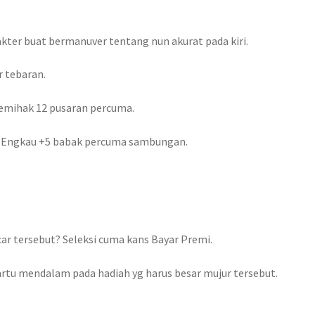
akter buat bermanuver tentang nun akurat pada kiri.
r tebaran.
memihak 12 pusaran percuma.
n Engkau +5 babak percuma sambungan.
ar tersebut? Seleksi cuma kans Bayar Premi.
rtu mendalam pada hadiah yg harus besar mujur tersebut.