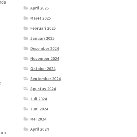
nda
April 2025
Maret 2025
Februari 2025
Januari 2025
Desember 2024
November 2024
Oktober 2024
September 2024
g
Agustus 2024
Juli 2024
Juni 2024
Mei 2024
April 2024
ara