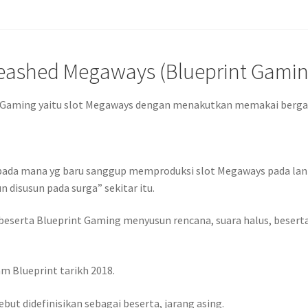
nleashed Megaways (Blueprint Gami
t Gaming yaitu slot Megaways dengan menakutkan memakai berga
 pada mana yg baru sanggup memproduksi slot Megaways pada lan
n disusun pada surga” sekitar itu.
eserta Blueprint Gaming menyusun rencana, suara halus, besert
m Blueprint tarikh 2018.
ebut didefinisikan sebagai beserta, jarang asing.