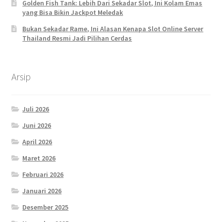
Golden Fish Tank: Lebih Dari Sekadar Slot, Ini Kolam Emas
yang Bisa Bikin Jackpot Meledak
Bukan Sekadar Rame, Ini Alasan Kenapa Slot Online Server
Thailand Resmi Jadi Pilihan Cerdas
Arsip
Juli 2026
Juni 2026
April 2026
Maret 2026
Februari 2026
Januari 2026
Desember 2025