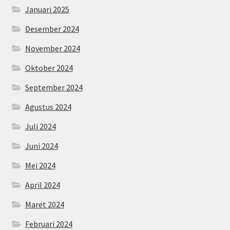
Januari 2025
Desember 2024
November 2024
Oktober 2024
September 2024
Agustus 2024
Juli 2024
Juni 2024
Mei 2024
April 2024
Maret 2024
Februari 2024