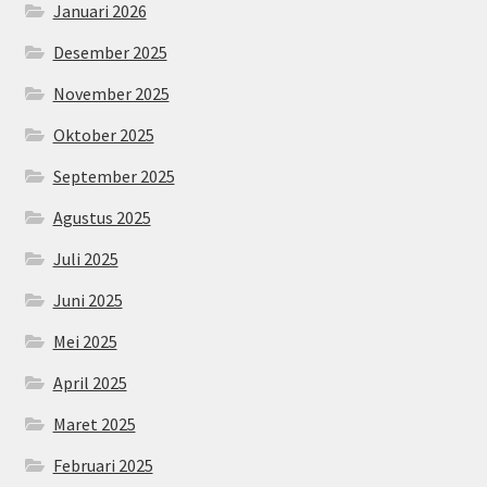
Januari 2026
Desember 2025
November 2025
Oktober 2025
September 2025
Agustus 2025
Juli 2025
Juni 2025
Mei 2025
April 2025
Maret 2025
Februari 2025