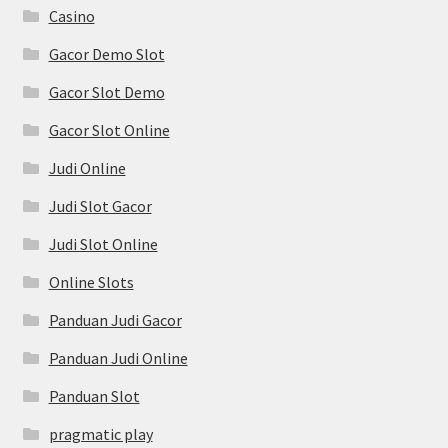
Casino
Gacor Demo Slot
Gacor Slot Demo
Gacor Slot Online
Judi Online
Judi Slot Gacor
Judi Slot Online
Online Slots
Panduan Judi Gacor
Panduan Judi Online
Panduan Slot
pragmatic play