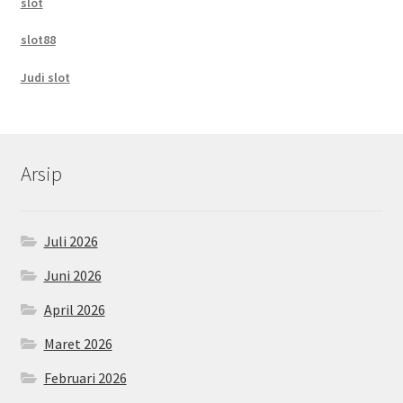
slot
slot88
Judi slot
Arsip
Juli 2026
Juni 2026
April 2026
Maret 2026
Februari 2026