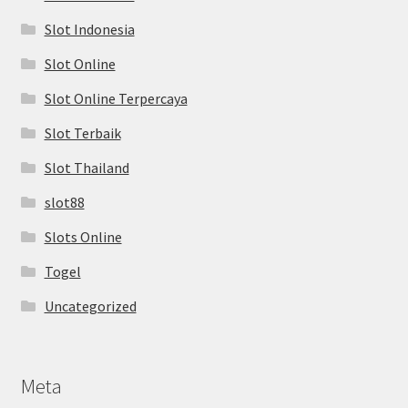
Slot Indonesia
Slot Online
Slot Online Terpercaya
Slot Terbaik
Slot Thailand
slot88
Slots Online
Togel
Uncategorized
Meta