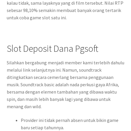
kalau tidak, sama layaknya yang di film tersebut. Nilai RTP
sebesar 98,10% semakin membuat banyak orang tertarik
untuk coba game slot satu ini.
Slot Deposit Dana Pgsoft
Silahkan bergabung menjadi member kami terlebih dahulu
melalui link selanjutnya ini. Namun, soundtrack
ditingkatkan secara cemerlang bersama penggunaan
musik. Soundtrack basic adalah nada perkusi gaya Afrika,
bersama dengan elemen tambahan yang dibawa waktu
spin, dan masih lebih banyak lagi yang dibawa untuk
menang dan wild.
Provider ini tidak pernah absen untuk bikin game
baru setiap tahunnya.