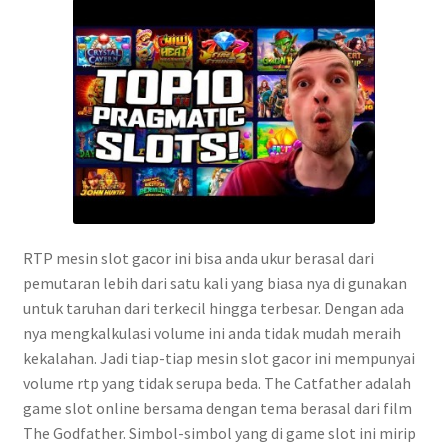
RTP mesin slot gacor ini bisa anda ukur berasal dari
pemutaran lebih dari satu kali yang biasa nya di gunakan
untuk taruhan dari terkecil hingga terbesar. Dengan ada
nya mengkalkulasi volume ini anda tidak mudah meraih
kekalahan. Jadi tiap-tiap mesin slot gacor ini mempunyai
volume rtp yang tidak serupa beda. The Catfather adalah
game slot online bersama dengan tema berasal dari film
The Godfather. Simbol-simbol yang di game slot ini mirip