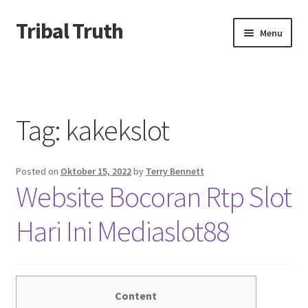
Tribal Truth
Skip
Skip
Menu
to
to
navigation
content
Beranda
About us
Tag:
kakekslot
Contact us
Posted on
Oktober 15, 2022
by
Terry Bennett
Privacy Policy
Website Bocoran Rtp Slot
Hari Ini Mediaslot88
Content