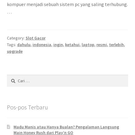
kompuer menjadi sebuah sistem pc yang saling terhubung.
…
Category:
Slot Gacor
Tags:
dahulu
,
indonesia
,
ingin
,
ketahui
,
laptop
,
resmi
,
terlebih
,
upgrade
Cari
untuk:
Pos-pos Terbaru
Madu Manis atau Hanya Bualan? Pengalaman Langsung
Main Honey Rush dari Play’n GO