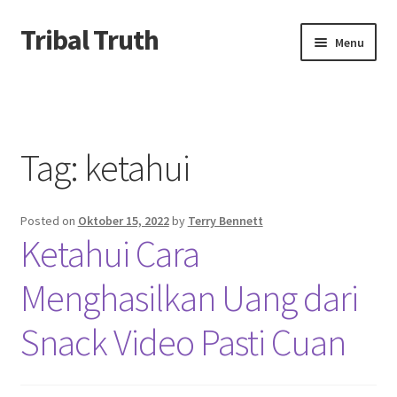
Tribal Truth
Skip
Skip
Menu
to
to
navigation
content
Beranda
About us
Tag:
ketahui
Contact us
Posted on
Oktober 15, 2022
by
Terry Bennett
Privacy Policy
Ketahui Cara
Menghasilkan Uang dari
Snack Video Pasti Cuan