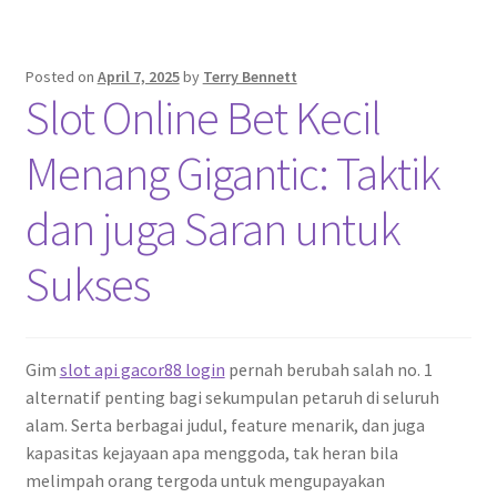
Posted on
April 7, 2025
by
Terry Bennett
Slot Online Bet Kecil
Menang Gigantic: Taktik
dan juga Saran untuk
Sukses
Gim
slot api gacor88 login
pernah berubah salah no. 1
alternatif penting bagi sekumpulan petaruh di seluruh
alam. Serta berbagai judul, feature menarik, dan juga
kapasitas kejayaan apa menggoda, tak heran bila
melimpah orang tergoda untuk mengupayakan