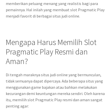
memberikan peluang menang yang realistis bagi para
pemainnya. Hal inilah yang membuat slot Pragmatic Play
menjadi favorit di berbagai situs judi online.
Mengapa Harus Memilih Slot
Pragmatic Play Resmi dan
Aman?
Di tengah maraknya situs judi online yang bermunculan,
tidak semuanya dapat dipercaya. Ada beberapa situs yang
menggunakan game bajakan atau bahkan melakukan
kecurangan demi keuntungan mereka sendiri. Oleh karena
itu, memilih slot Pragmatic Play resmi dan aman sangat
penting agar: