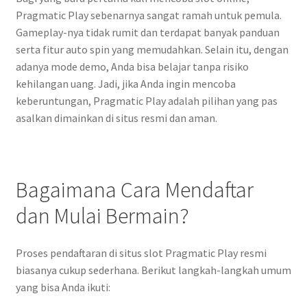
Pragmatic Play sebenarnya sangat ramah untuk pemula.
Gameplay-nya tidak rumit dan terdapat banyak panduan
serta fitur auto spin yang memudahkan. Selain itu, dengan
adanya mode demo, Anda bisa belajar tanpa risiko
kehilangan uang. Jadi, jika Anda ingin mencoba
keberuntungan, Pragmatic Play adalah pilihan yang pas
asalkan dimainkan di situs resmi dan aman.
Bagaimana Cara Mendaftar
dan Mulai Bermain?
Proses pendaftaran di situs slot Pragmatic Play resmi
biasanya cukup sederhana. Berikut langkah-langkah umum
yang bisa Anda ikuti: