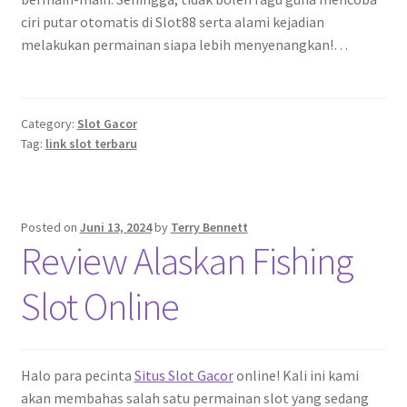
ciri putar otomatis di Slot88 serta alami kejadian
melakukan permainan siapa lebih menyenangkan!…
Category:
Slot Gacor
Tag:
link slot terbaru
Posted on
Juni 13, 2024
by
Terry Bennett
Review Alaskan Fishing
Slot Online
Halo para pecinta
Situs Slot Gacor
online! Kali ini kami
akan membahas salah satu permainan slot yang sedang