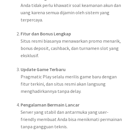
Anda tidak perlu khawatir soal keamanan akun dan
uang karena semua dijamin oleh sistem yang
terpercaya.
Fitur dan Bonus Lengkap
Situs resmi biasanya menawarkan promo menarik,
bonus deposit, cashback, dan turnamen slot yang
eksklusif.
Update Game Terbaru
Pragmatic Play selalu merilis game baru dengan
fitur terkini, dan situs resmi akan langsung
menghadirkannya tanpa delay.
Pengalaman Bermain Lancar
Server yang stabil dan antarmuka yang user-
friendly membuat Anda bisa menikmati permainan
tanpa gangguan teknis.