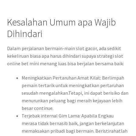
Kesalahan Umum apa Wajib
Dihindari
Dalam perjalanan bermain-main slot gacor, ada sedikit
kekeliruan biasa apa harus dihindari supaya strategi slot
online bet mini menang luas bisa berjalan bersama baik:
Meningkatkan Pertaruhan Amat Kilat: Berlimpah
pemain tertarik untuk meningkatkan pertaruhan
sesudah mengalahkan.Tetapi, ini dapat berisiko dan
menurunkan peluang bagi meraih kejayaan lebih
besar continue.
Terjebak internal Gim Lama: Apabila Engkau
merasa tidak bernasib baik, jangan berkelanjutan
memaksakan pribadi bagi bermain. Beristirahatlah