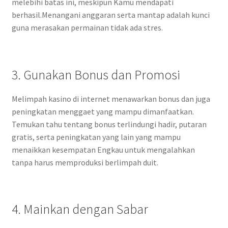
melebihi batas ini, meskipun Kamu mendapati
berhasil.Menangani anggaran serta mantap adalah kunci
guna merasakan permainan tidak ada stres.
3. Gunakan Bonus dan Promosi
Melimpah kasino di internet menawarkan bonus dan juga
peningkatan menggaet yang mampu dimanfaatkan.
Temukan tahu tentang bonus terlindungi hadir, putaran
gratis, serta peningkatan yang lain yang mampu
menaikkan kesempatan Engkau untuk mengalahkan
tanpa harus memproduksi berlimpah duit.
4. Mainkan dengan Sabar