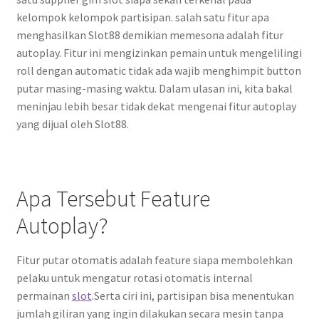
kelompok kelompok partisipan. salah satu fitur apa
menghasilkan Slot88 demikian memesona adalah fitur
autoplay. Fitur ini mengizinkan pemain untuk mengelilingi
roll dengan automatic tidak ada wajib menghimpit button
putar masing-masing waktu. Dalam ulasan ini, kita bakal
meninjau lebih besar tidak dekat mengenai fitur autoplay
yang dijual oleh Slot88.
Apa Tersebut Feature
Autoplay?
Fitur putar otomatis adalah feature siapa membolehkan
pelaku untuk mengatur rotasi otomatis internal
permainan
slot
.Serta ciri ini, partisipan bisa menentukan
jumlah giliran yang ingin dilakukan secara mesin tanpa