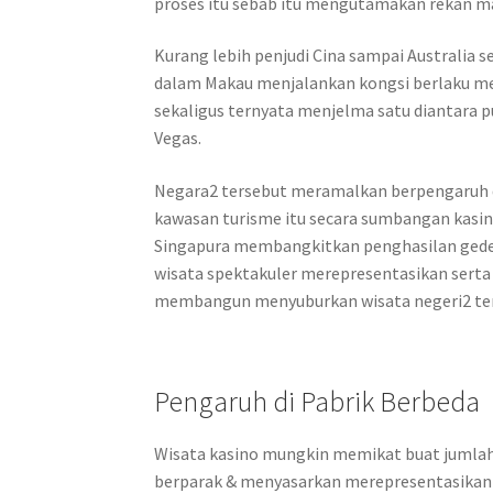
proses itu sebab itu mengutamakan rekan mas
Kurang lebih penjudi Cina sampai Australia
dalam Makau menjalankan kongsi berlaku mer
sekaligus ternyata menjelma satu diantara 
Vegas.
Negara2 tersebut meramalkan berpengaruh
kawasan turisme itu secara sumbangan kasino
Singapura membangkitkan penghasilan gede
wisata spektakuler merepresentasikan serta 
membangun menyuburkan wisata negeri2 ter
Pengaruh di Pabrik Berbeda
Wisata kasino mungkin memikat buat jumla
berparak & menyasarkan merepresentasikan p