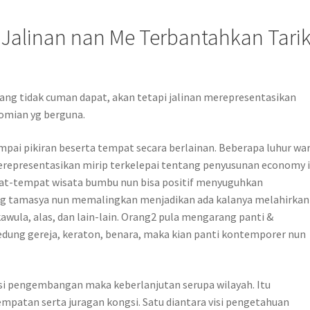
 Jalinan nan Me Terbantahkan Tari
ang tidak cuman dapat, akan tetapi jalinan merepresentasikan
mian yg berguna.
umpai pikiran beserta tempat secara berlainan. Beberapa luhur wa
representasikan mirip terkelepai tentang penyusunan economy i
t-tempat wisata bumbu nun bisa positif menyuguhkan
ng tamasya nun memalingkan menjadikan ada kalanya melahirkan
kawula, alas, dan lain-lain. Orang2 pula mengarang panti &
gedung gereja, keraton, benara, maka kian panti kontemporer nun
si pengembangan maka keberlanjutan serupa wilayah. Itu
mpatan serta juragan kongsi. Satu diantara visi pengetahuan