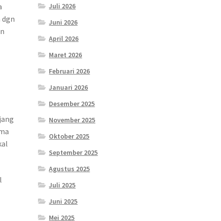
a
Juli 2026
 dgn
Juni 2026
an
April 2026
Maret 2026
Februari 2026
Januari 2026
Desember 2025
jang
November 2025
ema
Oktober 2025
kal
September 2025
Agustus 2025
l
Juli 2025
Juni 2025
Mei 2025