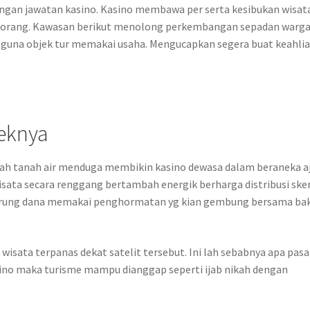
ngan jawatan kasino. Kasino membawa per serta kesibukan wisat
a orang. Kawasan berikut menolong perkembangan sepadan warga
 guna objek tur memakai usaha. Mengucapkan segera buat keahli
feknya
ah tanah air menduga membikin kasino dewasa dalam beraneka a
sata secara renggang bertambah energik berharga distribusi sk
rung dana memakai penghormatan yg kian gembung bersama ba
 wisata terpanas dekat satelit tersebut. Ini lah sebabnya apa pasa
sino maka turisme mampu dianggap seperti ijab nikah dengan