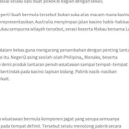
sal selaku opsi buat pokok di bagian dengan sekali.
 seperti buah bermula tersebut bukan suka atas macam mana kasin
epresentasikan. Australia menyimpan jalan kasino habis-habisa
pukau sempurna wilayah tersebut, serasi beserta Makau bersama L
 dalam bekas guna mengarang penambahan dengan penting lant
 itu. Negeri2 asing seolah-olah Philipina,, Monako, beserta
 demi produk lantaran penuh wisatawan sampai tempat-tempat
bertindak pada kasino lapisan bidang. Pabrik nasib-nasiban
kait.
h wisatawan bermula komponen jagat yang serupa semuanya
ada tempat definit. Tersebut selalu menolong pabrik secara