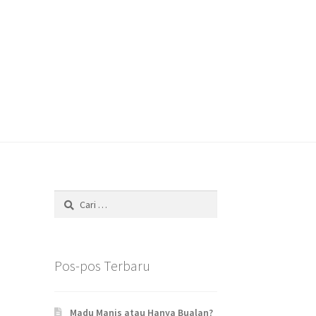
Cari
untuk:
Pos-pos Terbaru
Madu Manis atau Hanya Bualan?