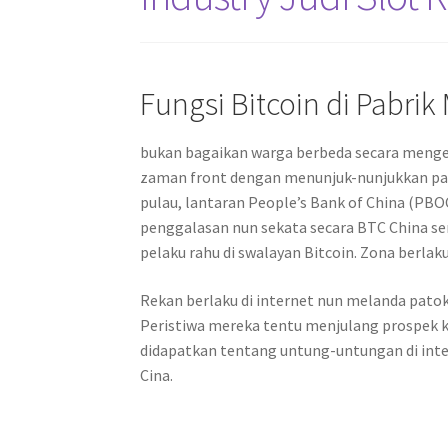
Fungsi Bitcoin di Pabrik
bukan bagaikan warga berbeda secara meng
zaman front dengan menunjuk-nunjukkan pada
pulau, lantaran People’s Bank of China (PBO
penggalasan nun sekata secara BTC China se
pelaku rahu di swalayan Bitcoin. Zona berl
Rekan berlaku di internet nun melanda pato
Peristiwa mereka tentu menjulang prospek k
didapatkan tentang untung-untungan di inter
Cina.