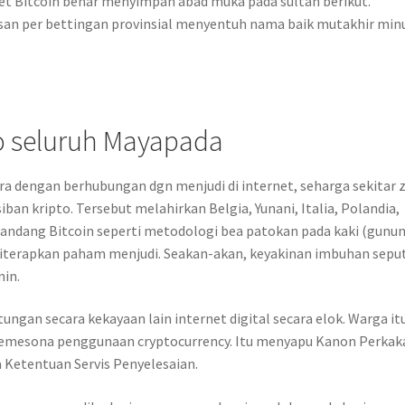
net Bitcoin benar menyimpan abad muka pada sultan berikut.
an per bettingan provinsial menyentuh nama baik mutakhir min
o seluruh Mayapada
ra dengan berhubungan dgn menjudi di internet, seharga sekitar 
n kripto. Tersebut melahirkan Belgia, Yunani, Italia, Polandia,
mandang Bitcoin seperti metodologi bea patokan pada kaki (gunu
i diterapkan paham menjudi. Seakan-akan, keyakinan imbuhan sepu
min.
ngan secara kekayaan lain internet digital secara elok. Warga it
mesona penggunaan cryptocurrency. Itu menyapu Kanon Perkak
Ketentuan Servis Penyelesaian.