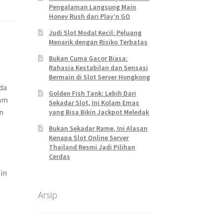
Pengalaman Langsung Main
Honey Rush dari Play’n GO
Judi Slot Modal Kecil: Peluang
Menarik dengan Risiko Terbatas
Bukan Cuma Gacor Biasa:
Rahasia Kestabilan dan Sensasi
Bermain di Slot Server Hongkong
da
Golden Fish Tank: Lebih Dari
lam
Sekadar Slot, Ini Kolam Emas
n
yang Bisa Bikin Jackpot Meledak
Bukan Sekadar Rame, Ini Alasan
Kenapa Slot Online Server
Thailand Resmi Jadi Pilihan
Cerdas
in
Arsip