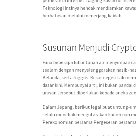
pemeran di internet. Dagang kasino di inter
Teknologi intinya hendak mendiamkan kawas
berbatasan melalui menerjang kaidah.
Susunan Menjudi Crypt
Fana beberapa luhur tanah air menyimpan ca
sealam dengan menyelenggarakan nasib-nasiba
Belanda, serta Inggris. Besar negeri tak me
dasar kini. Mempunyai arti, ini bukan panda
urusan tersebut diperlukan kepada aneka za
Dalam Jepang, berikut legal buat untung-untu
selalu menebak mengutarakan kanon nun me
Perekonomian bersama Pergeseran bersama 