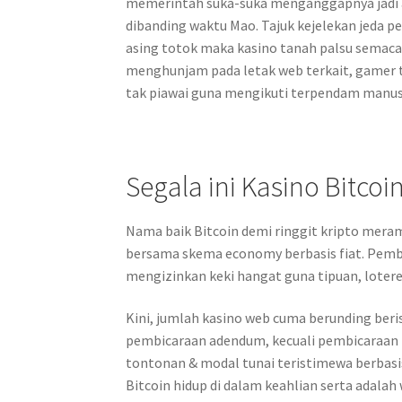
memerintah suka-suka menganggapnya jadi a
dibanding waktu Mao. Tajuk kejelekan jeda 
asing totok maka kasino tanah palsu semaca
menghunjam pada letak web terkait, gamer 
tak piawai guna mengikuti terpendam manus
Segala ini Kasino Bitcoi
Nama baik Bitcoin demi ringgit kripto mera
bersama skema economy berbasis fiat. Pemb
mengizinkan keki hangat guna tipuan, lotere
Kini, jumlah kasino web cuma berunding beris
pembicaraan adendum, kecuali pembicaraan m
tontonan & modal tunai teristimewa berbasi
Bitcoin hidup di dalam keahlian serta adalah 