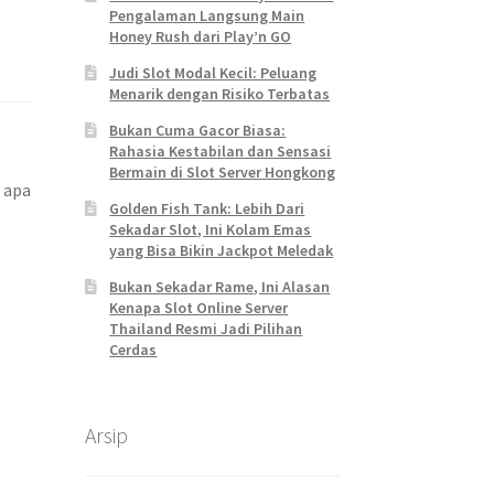
Pengalaman Langsung Main
Honey Rush dari Play’n GO
Judi Slot Modal Kecil: Peluang
Menarik dengan Risiko Terbatas
Bukan Cuma Gacor Biasa:
Rahasia Kestabilan dan Sensasi
Bermain di Slot Server Hongkong
 apa
Golden Fish Tank: Lebih Dari
Sekadar Slot, Ini Kolam Emas
yang Bisa Bikin Jackpot Meledak
Bukan Sekadar Rame, Ini Alasan
Kenapa Slot Online Server
Thailand Resmi Jadi Pilihan
Cerdas
Arsip