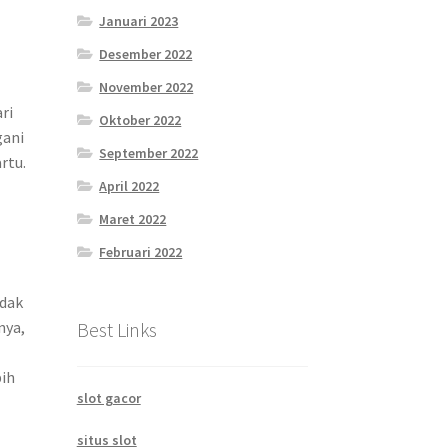
Januari 2023
Desember 2022
November 2022
ri
Oktober 2022
gani
September 2022
rtu.
April 2022
Maret 2022
Februari 2022
idak
nya,
Best Links
bih
slot gacor
situs slot