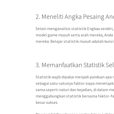
2. Meneliti Angka Pesaing A
Selain menganalisis statistik Engkau sendiri
model game musuh serta arah mereka, Anda 
mereka. Belajar statistik musuh adalah kunci
3. Memanfaatkan Statistik S
Statistik wajib dipakai menjadi panduan ap
sebagai satu-satunya faktor siapa menetapk
sama seperti naluri dan kejadian, di dalam 
menggabungkan statistik bersama faktor-fak
besar sukses.