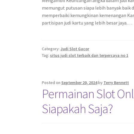
Mengambil Keuntungan angka dalam judi kar
memungut putusan siapa lebih banyak baik di
memperbaiki kemungkinan kemenangan Kamu
partisipan judi kartu yang lebih besar jaya.…
Category:
Judi Slot Gacor
Tag:
situs judi slot terbaik dan terpercaya no 1
Posted on
September 20, 2024
by
Terry Bennett
Permainan Slot On
Siapakah Saja?