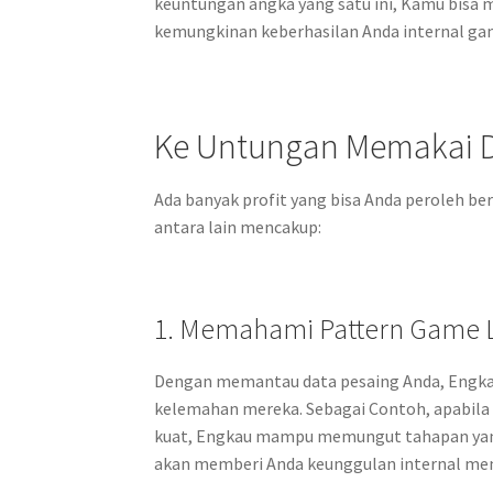
keuntungan angka yang satu ini, Kamu bisa 
kemungkinan keberhasilan Anda internal ga
Ke Untungan Memakai Da
Ada banyak profit yang bisa Anda peroleh be
antara lain mencakup:
1. Memahami Pattern Game
Dengan memantau data pesaing Anda, Engkau
kelemahan mereka. Sebagai Contoh, apabila
kuat, Engkau mampu memungut tahapan ya
akan memberi Anda keunggulan internal mem