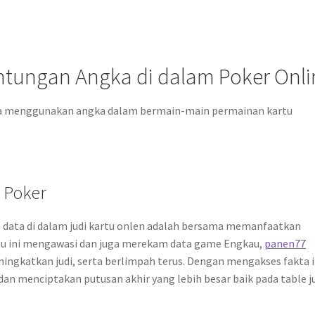
tungan Angka di dalam Poker Onli
guna menggunakan angka dalam bermain-main permainan kartu
 Poker
 data di dalam judi kartu onlen adalah bersama memanfaatkan
satu ini mengawasi dan juga merekam data game Engkau,
panen77
ingkatkan judi, serta berlimpah terus. Dengan mengakses fakta i
n menciptakan putusan akhir yang lebih besar baik pada table j