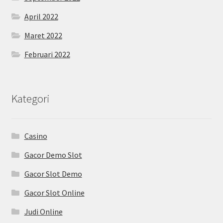
April 2022
Maret 2022
Februari 2022
Kategori
Casino
Gacor Demo Slot
Gacor Slot Demo
Gacor Slot Online
Judi Online