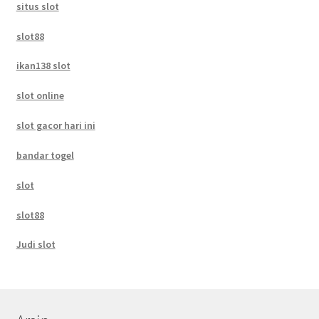
situs slot
slot88
ikan138 slot
slot online
slot gacor hari ini
bandar togel
slot
slot88
Judi slot