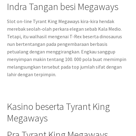
Indra Tangan besi Megaways
Slot on-line Tyrant King Megaways kira-kira hendak
merebak seolah-olah perkara elegan sebab Kala Medio.
Tetapi, itu walhasil mengenai T-Rex beserta dinosaurus
nun bertentangan pada pengembaraan berbasis
petualang dengan menggirangkan. Engkau sanggup
menyimpan makin tentang 100. 000 pola buat memimpin
melangsungkan tersebut pada top jumlah sifat dengan
lahir dengan terpimpin.
Kasino beserta Tyrant King
Megaways
Pra Tyrant King Megaways