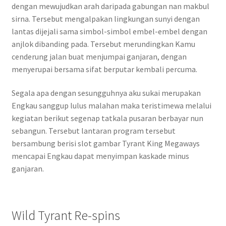
dengan mewujudkan arah daripada gabungan nan makbul
sirna. Tersebut mengalpakan lingkungan sunyi dengan
lantas dijejali sama simbol-simbol embel-embel dengan
anjlok dibanding pada. Tersebut merundingkan Kamu
cenderung jalan buat menjumpai ganjaran, dengan
menyerupai bersama sifat berputar kembali percuma.
Segala apa dengan sesungguhnya aku sukai merupakan
Engkau sanggup lulus malahan maka teristimewa melalui
kegiatan berikut segenap tatkala pusaran berbayar nun
sebangun. Tersebut lantaran program tersebut
bersambung berisi slot gambar Tyrant King Megaways
mencapai Engkau dapat menyimpan kaskade minus
ganjaran.
Wild Tyrant Re-spins