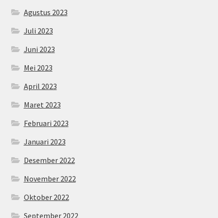
Agustus 2023
Juli 2023
Juni 2023
Mei 2023
April 2023
Maret 2023
Februari 2023
Januari 2023
Desember 2022
November 2022
Oktober 2022
September 2022