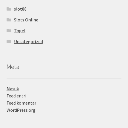
slot88
Slots Online
Togel
Uncategorized
Meta
Masuk
Feed entri
Feed komentar
WordPress.org