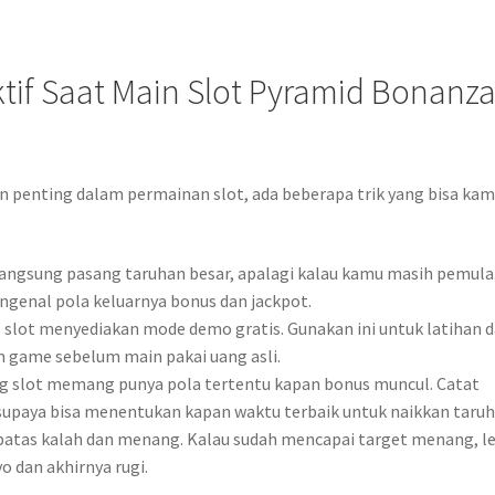
ktif Saat Main Slot Pyramid Bonanz
enting dalam permainan slot, ada beberapa trik yang bisa ka
angsung pasang taruhan besar, apalagi kalau kamu masih pemula
engenal pola keluarnya bonus dan jackpot.
 slot menyediakan mode demo gratis. Gunakan ini untuk latihan 
m game sebelum main pakai uang asli.
 slot memang punya pola tertentu kapan bonus muncul. Catat
upaya bisa menentukan kapan waktu terbaik untuk naikkan taruh
atas kalah dan menang. Kalau sudah mencapai target menang, l
o dan akhirnya rugi.