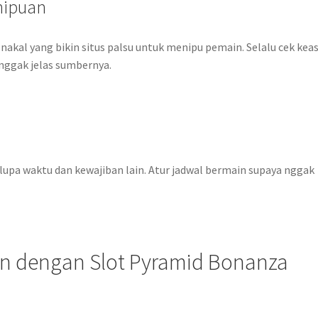
nipuan
akal yang bikin situs palsu untuk menipu pemain. Selalu cek keas
 nggak jelas sumbernya.
lupa waktu dan kewajiban lain. Atur jadwal bermain supaya nggak
n dengan Slot Pyramid Bonanza