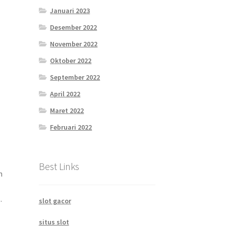
Januari 2023
Desember 2022
November 2022
Oktober 2022
September 2022
April 2022
Maret 2022
Februari 2022
Best Links
n
.
slot gacor
situs slot