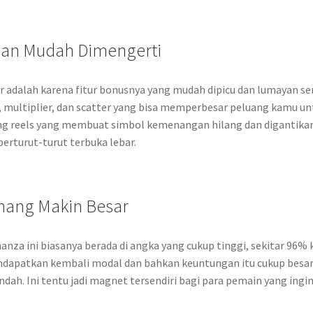
dan Mudah Dimengerti
or adalah karena fitur bonusnya yang mudah dipicu dan lumayan se
ns, multiplier, dan scatter yang bisa memperbesar peluang kamu u
ading reels yang membuat simbol kemenangan hilang dan digantika
rturut-turut terbuka lebar.
enang Makin Besar
anza ini biasanya berada di angka yang cukup tinggi, sekitar 96% 
mendapatkan kembali modal dan bahkan keuntungan itu cukup besa
ndah. Ini tentu jadi magnet tersendiri bagi para pemain yang ingi