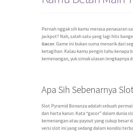
Pernah nggak sih kamu merasa penasaran sa
jackpot? Nah, salah satu yang lagi hits bang
Gacor
. Game ini bukan cuma menarik dari s
ketagihan. Kalau kamu pengin tahu kenapa ba
kemenangan, yuk simak ulasan lengkapnya di 
Apa Sih Sebenarnya Slo
Slot Pyramid Bonanza adalah sebuah permain
dan harta karun. Kata “gacor” dalam dunia s
kemenangan atau payout yang cukup besar da
versi slot ini yang sedang dalam kondisi te