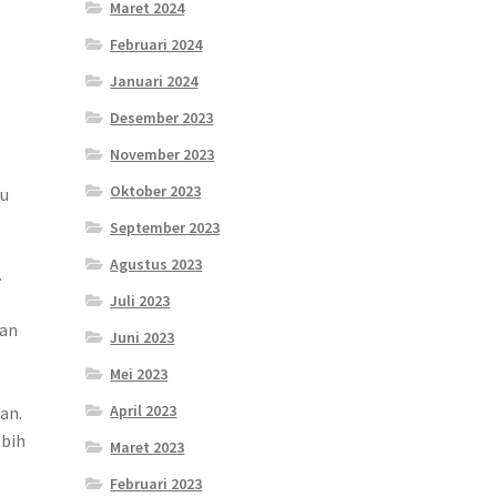
Maret 2024
Februari 2024
a
Januari 2024
Desember 2023
November 2023
Oktober 2023
mu
September 2023
Agustus 2023
.
Juli 2023
dan
Juni 2023
Mei 2023
April 2023
an.
ebih
Maret 2023
Februari 2023