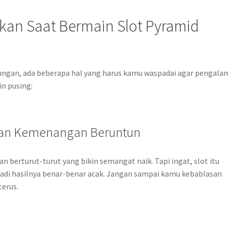
ikan Saat Bermain Slot Pyramid
ungan, ada beberapa hal yang harus kamu waspadai agar pengala
n pusing:
ngan Kemenangan Beruntun
 berturut-turut yang bikin semangat naik. Tapi ingat, slot itu
adi hasilnya benar-benar acak. Jangan sampai kamu kebablasan
terus.