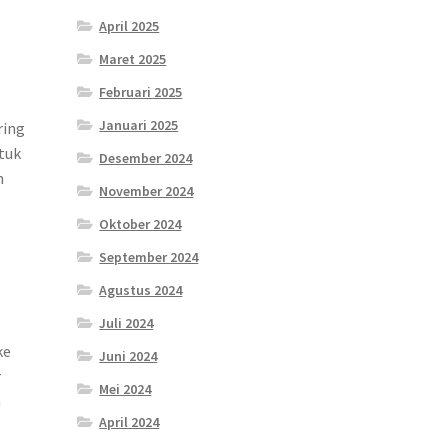
April 2025
Maret 2025
Februari 2025
Januari 2025
ring
ntuk
Desember 2024
n
November 2024
Oktober 2024
September 2024
Agustus 2024
Juli 2024
ke
Juni 2024
r
Mei 2024
n
April 2024