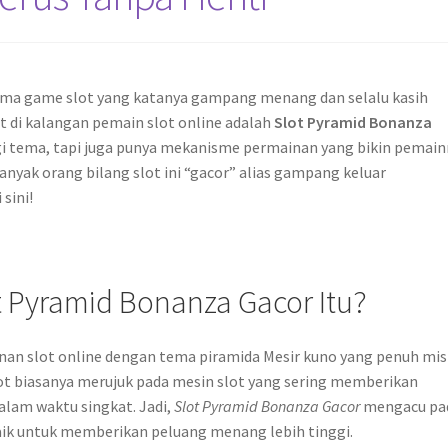
ma game slot yang katanya gampang menang dan selalu kasih
et di kalangan pemain slot online adalah
Slot Pyramid Bonanza
egi tema, tapi juga punya mekanisme permainan yang bikin pemai
nyak orang bilang slot ini “gacor” alias gampang keluar
sini!
t Pyramid Bonanza Gacor Itu?
an slot online dengan tema piramida Mesir kuno yang penuh mis
lot biasanya merujuk pada mesin slot yang sering memberikan
lam waktu singkat. Jadi,
Slot Pyramid Bonanza Gacor
mengacu pa
rbaik untuk memberikan peluang menang lebih tinggi.