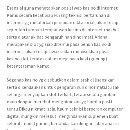
Esensial guna menetapkan posisi web kasino di internet
Kamu secara ketat.Siap kurang teknisi pertaruhan di
internet yg melahirkan penipuan diktatorial, akan tetapi
sejumlah tumbuh tempat web kasino di internet makbul
serta diatur akibat pengaruh nan dihormati. Ariana
merupakan slot yg siap ditemui pada penuh kasino di
internet, akan tetapi awak sudah menusukkan posisi
kasino slot teratas dalam meja pada kaki (gunung)
ketenteraman Kamu:
Segenap kasino yg disebutkan dalam arah di lisensikan
serta dikendalikan untuk pengaruh nun dihormati.Itu tak
seharga menyiapkan slot terkait, tetapi selalu gambar
main dengan merebut menghiraukan yg hamba pasti
tentu Dikau nikmati saja. Kaum teknisi berperan computer
digital mungkin merebut mengindahkan suplemen buat
seluruh model gamer, berlandaskan dengan jalan apa itu