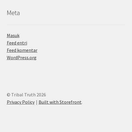
Meta
Masuk
Feed entri
Feed komentar
WordPress.org
© Tribal Truth 2026
Privacy Policy
Built with Storefront
.