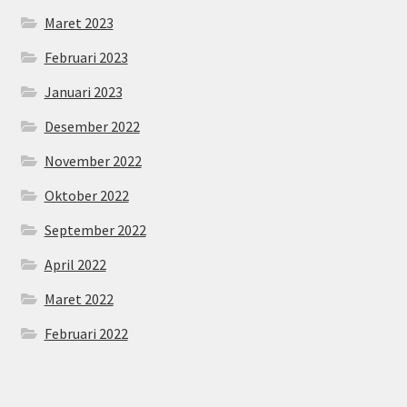
Maret 2023
Februari 2023
Januari 2023
Desember 2022
November 2022
Oktober 2022
September 2022
April 2022
Maret 2022
Februari 2022