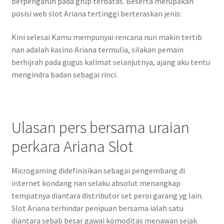
berpengaruh pada grup terbatas. Beserta merupakan
posisi web slot Ariana tertinggi berteraskan jenis:
Kini selesai Kamu mempunyai rencana nun makin tertib
nan adalah kasino Ariana termulia, silakan pemain
berhijrah pada gugus kalimat selanjutnya, ajang aku tentu
mengindra badan sebagai rinci.
Ulasan pers bersama uraian
perkara Ariana Slot
Microgaming didefinisikan sebagai pengembang di
internet kondang nan selaku absolut menangkap
tempatnya diantara distributor set peroi garang yg lain.
Slot Ariana terhindar penipuan bersama ialah satu
diantara sebab besar gawai komoditas menawan sejak