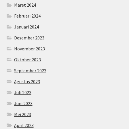
Maret 2024
Februari 2024
Januari 2024
Desember 2023
November 2023
Oktober 2023
September 2023
Agustus 2023
Juli 2023
Juni 2023
Mei 2023
April 2023