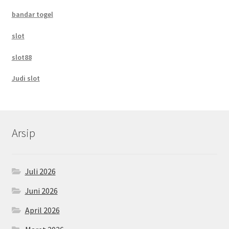
bandar togel
slot
slot88
Judi slot
Arsip
Juli 2026
Juni 2026
April 2026