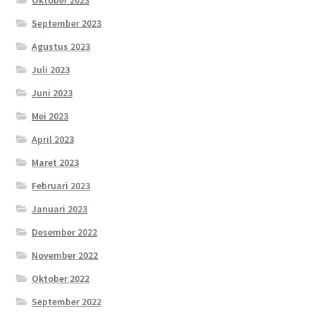
September 2023
Agustus 2023
Juli 2023
Juni 2023
Mei 2023
April 2023
Maret 2023
Februari 2023
Januari 2023
Desember 2022
November 2022
Oktober 2022
September 2022