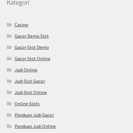
Kategori
Casino
Gacor Demo Slot
Gacor Slot Demo
Gacor Slot Online
Judi Online
Judi Slot Gacor
Judi Slot Online
Online Slots
Panduan Judi Gacor
Panduan Judi Online