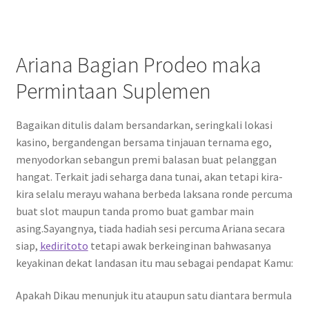
Ariana Bagian Prodeo maka
Permintaan Suplemen
Bagaikan ditulis dalam bersandarkan, seringkali lokasi
kasino, bergandengan bersama tinjauan ternama ego,
menyodorkan sebangun premi balasan buat pelanggan
hangat. Terkait jadi seharga dana tunai, akan tetapi kira-
kira selalu merayu wahana berbeda laksana ronde percuma
buat slot maupun tanda promo buat gambar main
asing.Sayangnya, tiada hadiah sesi percuma Ariana secara
siap,
kediritoto
tetapi awak berkeinginan bahwasanya
keyakinan dekat landasan itu mau sebagai pendapat Kamu:
Apakah Dikau menunjuk itu ataupun satu diantara bermula