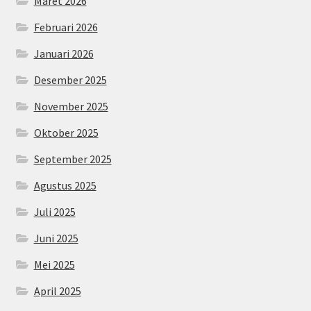
Maret 2026
Februari 2026
Januari 2026
Desember 2025
November 2025
Oktober 2025
September 2025
Agustus 2025
Juli 2025
Juni 2025
Mei 2025
April 2025