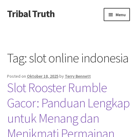
Tribal Truth
Skip
Skip
Menu
to
to
navigation
content
Beranda
About us
Tag:
slot online indonesia
Contact us
Posted on
Oktober 18, 2025
by
Terry Bennett
Privacy Policy
Slot Rooster Rumble
Gacor: Panduan Lengkap
untuk Menang dan
Menikmati Permainan