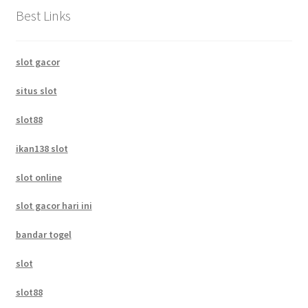
Best Links
slot gacor
situs slot
slot88
ikan138 slot
slot online
slot gacor hari ini
bandar togel
slot
slot88