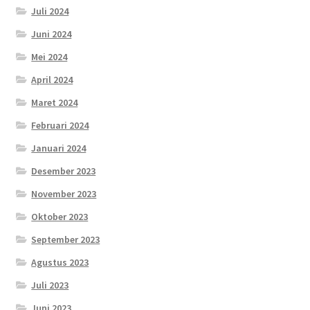
Juli 2024
Juni 2024
Mei 2024
April 2024
Maret 2024
Februari 2024
Januari 2024
Desember 2023
November 2023
Oktober 2023
September 2023
Agustus 2023
Juli 2023
Juni 2023