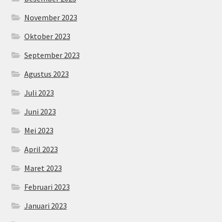
November 2023
Oktober 2023
September 2023
Agustus 2023
Juli 2023
Juni 2023
Mei 2023
April 2023
Maret 2023
Februari 2023
Januari 2023