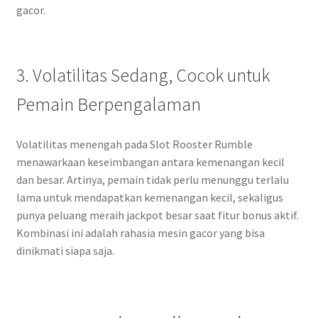
gacor.
3. Volatilitas Sedang, Cocok untuk
Pemain Berpengalaman
Volatilitas menengah pada Slot Rooster Rumble
menawarkaan keseimbangan antara kemenangan kecil
dan besar. Artinya, pemain tidak perlu menunggu terlalu
lama untuk mendapatkan kemenangan kecil, sekaligus
punya peluang meraih jackpot besar saat fitur bonus aktif.
Kombinasi ini adalah rahasia mesin gacor yang bisa
dinikmati siapa saja.