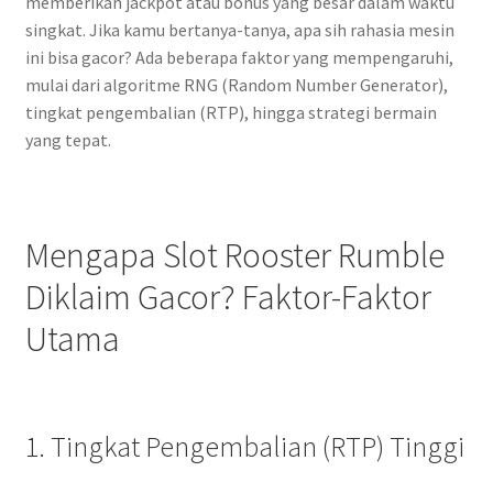
memberikan jackpot atau bonus yang besar dalam waktu
singkat. Jika kamu bertanya-tanya, apa sih rahasia mesin
ini bisa gacor? Ada beberapa faktor yang mempengaruhi,
mulai dari algoritme RNG (Random Number Generator),
tingkat pengembalian (RTP), hingga strategi bermain
yang tepat.
Mengapa Slot Rooster Rumble
Diklaim Gacor? Faktor-Faktor
Utama
1. Tingkat Pengembalian (RTP) Tinggi