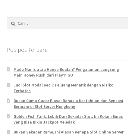
Cari
untuk:
Pos-pos Terbaru
Madu Manis atau Hanya Bualan? Pengalaman Langsung
Main Honey Rush dari Play’n GO
Judi Slot Modal Kecil: Peluang Menarik dengan Risiko
Terbatas
Bukan Cuma Gacor Biasa: Rahasia Kestabilan dan Sensasi
Bermain di Slot Server Hongkong
Golden Fish Tank: Lebih Dari Sekadar Slot, Ini Kolam Emas
yang Bisa Bikin Jackpot Meledak
Bukan Sekadar Rame, Ini Alasan Kenapa Slot Online Server