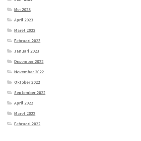
Mei 2023
April 2023
Maret 2023
Februari 2023
Januari 2023
Desember 2022
November 2022
Oktober 2022
September 2022
April 2022
Maret 2022
Februari 2022