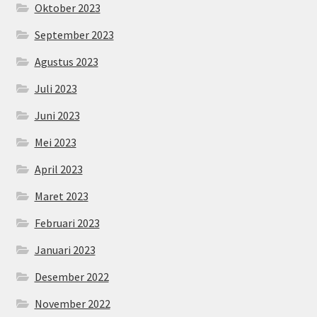
Oktober 2023
September 2023
Agustus 2023
Juli 2023
Juni 2023
Mei 2023
April 2023
Maret 2023
Februari 2023
Januari 2023
Desember 2022
November 2022