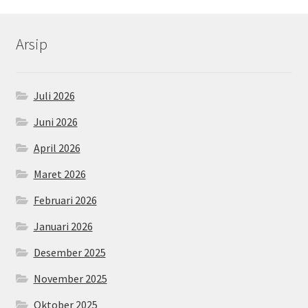
Arsip
Juli 2026
Juni 2026
April 2026
Maret 2026
Februari 2026
Januari 2026
Desember 2025
November 2025
Oktober 2025