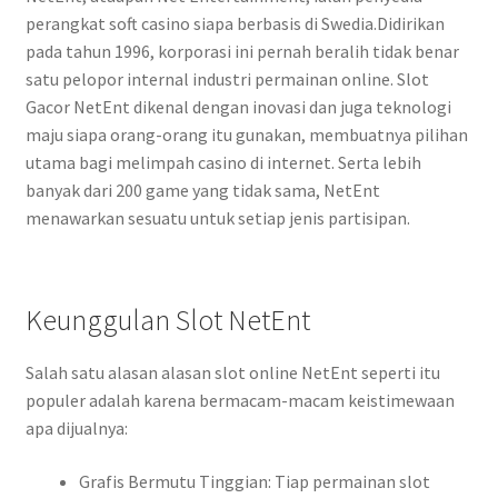
perangkat soft casino siapa berbasis di Swedia.Didirikan
pada tahun 1996, korporasi ini pernah beralih tidak benar
satu pelopor internal industri permainan online. Slot
Gacor NetEnt dikenal dengan inovasi dan juga teknologi
maju siapa orang-orang itu gunakan, membuatnya pilihan
utama bagi melimpah casino di internet. Serta lebih
banyak dari 200 game yang tidak sama, NetEnt
menawarkan sesuatu untuk setiap jenis partisipan.
Keunggulan Slot NetEnt
Salah satu alasan alasan slot online NetEnt seperti itu
populer adalah karena bermacam-macam keistimewaan
apa dijualnya:
Grafis Bermutu Tinggian: Tiap permainan slot