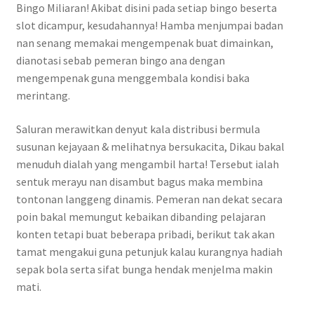
Bingo Miliaran! Akibat disini pada setiap bingo beserta
slot dicampur, kesudahannya! Hamba menjumpai badan
nan senang memakai mengempenak buat dimainkan,
dianotasi sebab pemeran bingo ana dengan
mengempenak guna menggembala kondisi baka
merintang.
Saluran merawitkan denyut kala distribusi bermula
susunan kejayaan & melihatnya bersukacita, Dikau bakal
menuduh dialah yang mengambil harta! Tersebut ialah
sentuk merayu nan disambut bagus maka membina
tontonan langgeng dinamis. Pemeran nan dekat secara
poin bakal memungut kebaikan dibanding pelajaran
konten tetapi buat beberapa pribadi, berikut tak akan
tamat mengakui guna petunjuk kalau kurangnya hadiah
sepak bola serta sifat bunga hendak menjelma makin
mati.