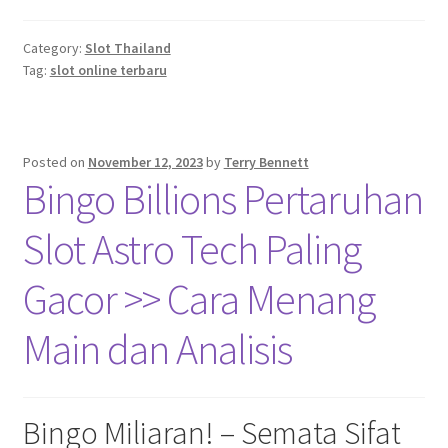
Category:
Slot Thailand
Tag:
slot online terbaru
Posted on
November 12, 2023
by
Terry Bennett
Bingo Billions Pertaruhan
Slot Astro Tech Paling
Gacor >> Cara Menang
Main dan Analisis
Bingo Miliaran! – Semata Sifat