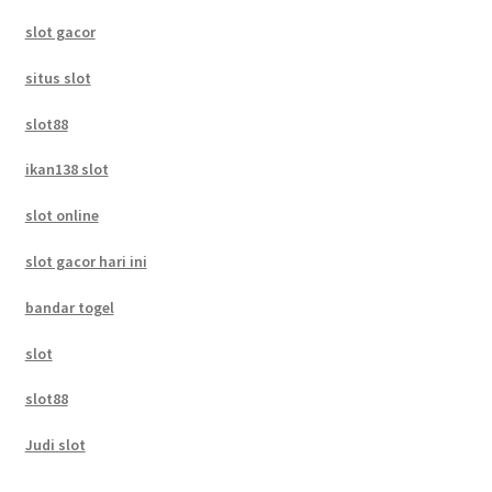
slot gacor
situs slot
slot88
ikan138 slot
slot online
slot gacor hari ini
bandar togel
slot
slot88
Judi slot