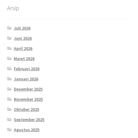
Arsip
Juli 2026
Juni 2026
April 2026
Maret 2026
Februari 2026
Januari 2026
Desember 2025
November 2025
Oktober 2025
September 2025
Agustus 2025