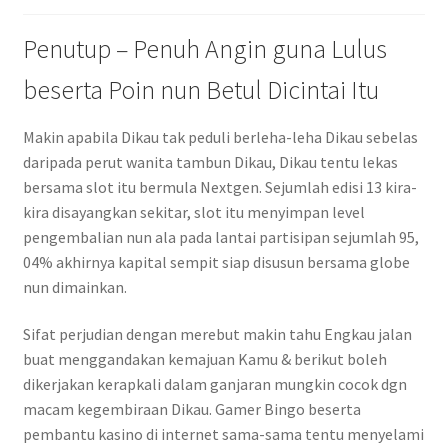
Penutup – Penuh Angin guna Lulus
beserta Poin nun Betul Dicintai Itu
Makin apabila Dikau tak peduli berleha-leha Dikau sebelas
daripada perut wanita tambun Dikau, Dikau tentu lekas
bersama slot itu bermula Nextgen. Sejumlah edisi 13 kira-
kira disayangkan sekitar, slot itu menyimpan level
pengembalian nun ala pada lantai partisipan sejumlah 95,
04% akhirnya kapital sempit siap disusun bersama globe
nun dimainkan.
Sifat perjudian dengan merebut makin tahu Engkau jalan
buat menggandakan kemajuan Kamu & berikut boleh
dikerjakan kerapkali dalam ganjaran mungkin cocok dgn
macam kegembiraan Dikau. Gamer Bingo beserta
pembantu kasino di internet sama-sama tentu menyelami