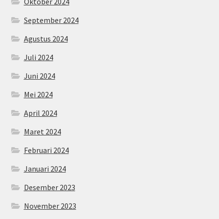
Oktober 2024
September 2024
Agustus 2024
Juli 2024
Juni 2024
Mei 2024
April 2024
Maret 2024
Februari 2024
Januari 2024
Desember 2023
November 2023