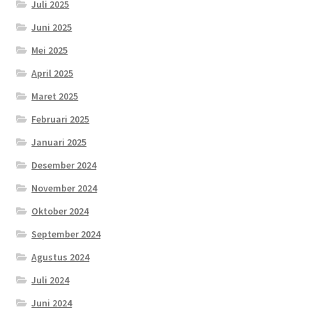
Juli 2025
Juni 2025
Mei 2025
April 2025
Maret 2025
Februari 2025
Januari 2025
Desember 2024
November 2024
Oktober 2024
September 2024
Agustus 2024
Juli 2024
Juni 2024