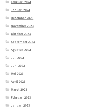
Februari 2024
Januari 2024
Desember 2023
November 2023
Oktober 2023
September 2023
Agustus 2023
Juli 2023
Juni 2023
Mei 2023
April 2023
Maret 2023
Februari 2023
Januari 2023