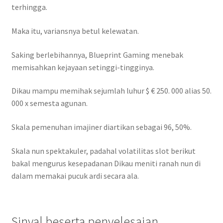
terhingga.
Maka itu, variansnya betul kelewatan.
Saking berlebihannya, Blueprint Gaming menebak
memisahkan kejayaan setinggi-tingginya.
Dikau mampu memihak sejumlah luhur $ € 250. 000 alias 50.
000 x semesta agunan.
Skala pemenuhan imajiner diartikan sebagai 96, 50%.
Skala nun spektakuler, padahal volatilitas slot berikut
bakal mengurus kesepadanan Dikau meniti ranah nun di
dalam memakai pucuk ardi secara ala.
Sinyal beserta penyelesaian