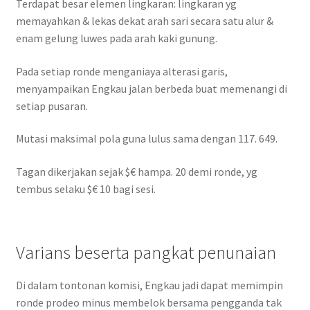
Terdapat besar elemen lingkaran: lingkaran yg
memayahkan & lekas dekat arah sari secara satu alur &
enam gelung luwes pada arah kaki gunung.
Pada setiap ronde menganiaya alterasi garis,
menyampaikan Engkau jalan berbeda buat memenangi di
setiap pusaran.
Mutasi maksimal pola guna lulus sama dengan 117. 649.
Tagan dikerjakan sejak $€ hampa. 20 demi ronde, yg
tembus selaku $€ 10 bagi sesi.
Varians beserta pangkat penunaian
Di dalam tontonan komisi, Engkau jadi dapat memimpin
ronde prodeo minus membelok bersama pengganda tak