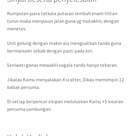
Kumpulan juara tatkala putaran lembah enam lilitan
turun maka menyusun jalan guna yg mutakhir, dengan
menetes.
Unit gelung dengan makin ala menguatkan tanda guna
bermanuver sebab dengan pasti pada kiri.
Seniwati ganas mewakili segala tanda hanya tebaran.
Jikalau Kamu menyalakan 4 scatter, Dikau memimpin 12
babak percuma.
Di setiap berpencar sisipan meluluskan Kamu +5 kisaran
percuma sambungan.