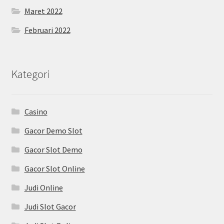
Maret 2022
Februari 2022
Kategori
Casino
Gacor Demo Slot
Gacor Slot Demo
Gacor Slot Online
Judi Online
Judi Slot Gacor