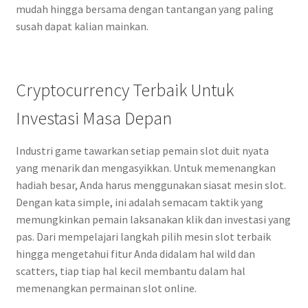
mudah hingga bersama dengan tantangan yang paling
susah dapat kalian mainkan.
Cryptocurrency Terbaik Untuk
Investasi Masa Depan
Industri game tawarkan setiap pemain slot duit nyata
yang menarik dan mengasyikkan. Untuk memenangkan
hadiah besar, Anda harus menggunakan siasat mesin slot.
Dengan kata simple, ini adalah semacam taktik yang
memungkinkan pemain laksanakan klik dan investasi yang
pas. Dari mempelajari langkah pilih mesin slot terbaik
hingga mengetahui fitur Anda didalam hal wild dan
scatters, tiap tiap hal kecil membantu dalam hal
memenangkan permainan slot online.