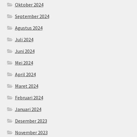
Oktober 2024
September 2024
Agustus 2024
Juli 2024
Juni 2024
Mei 2024
April 2024
Maret 2024
Februari 2024
Januari 2024
Desember 2023
November 2023