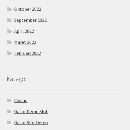
Oktober 2022
September 2022
April 2022
Maret 2022
Februari 2022
Kategori
Casino
Gacor Demo Slot
Gacor Slot Demo