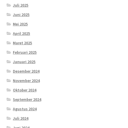
Juli 2025
Juni 2025
Mei 2025
April 2025
Maret 2025
Februari 2025
Januari 2025
Desember 2024
November 2024
Oktober 2024
September 2024
Agustus 2024
Juli 2024
Juni 2024