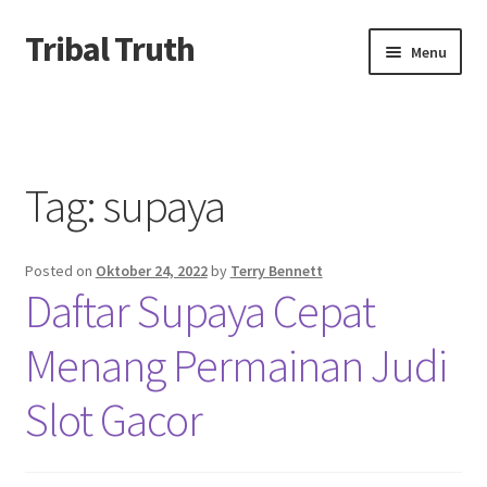
Tribal Truth
Skip
Skip
Menu
to
to
navigation
content
Beranda
About us
Tag:
supaya
Contact us
Posted on
Oktober 24, 2022
by
Terry Bennett
Privacy Policy
Daftar Supaya Cepat
Menang Permainan Judi
Slot Gacor