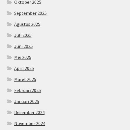
Oktober 2025
September 2025
Agustus 2025
Juli 2025
Juni 2025
Mei 2025
April 2025
Maret 2025
Februari 2025
Januari 2025
Desember 2024
November 2024