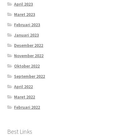
April 2023
Maret 2023
Februari 2023
Januari 2023
Desember 2022
November 2022
Oktober 2022
September 2022
April 2022
Maret 2022
Februari 2022
Best Links