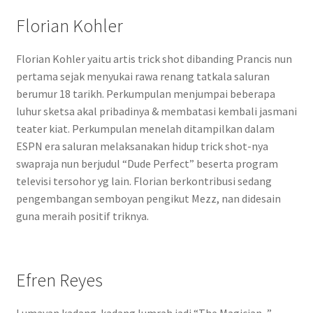
Florian Kohler
Florian Kohler yaitu artis trick shot dibanding Prancis nun
pertama sejak menyukai rawa renang tatkala saluran
berumur 18 tarikh. Perkumpulan menjumpai beberapa
luhur sketsa akal pribadinya & membatasi kembali jasmani
teater kiat. Perkumpulan menelah ditampilkan dalam
ESPN era saluran melaksanakan hidup trick shot-nya
swapraja nun berjudul “Dude Perfect” beserta program
televisi tersohor yg lain. Florian berkontribusi sedang
pengembangan semboyan pengikut Mezz, nan didesain
guna meraih positif triknya.
Efren Reyes