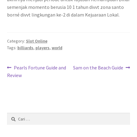
semenjak momento berusia 10 1 tahun divvt zona santo
borné divvt lingkungan ke-2 di dalam Kejuaraan Lokal.
Category:
Slot Online
Tags:
billiards
,
players
,
world
Navigasi
Previous
Next
Pearls Fortune Guide and
Sam on the Beach Guide
post:
post:
Review
pos
Cari
untuk: