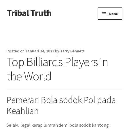
Tribal Truth
Skip
Skip
Menu
to
to
navigation
content
Beranda
About us
Posted on
Januari 24, 2023
by
Terry Bennett
Top Billiards Players in
Contact us
the World
Privacy Policy
Pemeran Bola sodok Pol pada
Keahlian
Selaku legal kerap lumrah demi bola sodok kantong