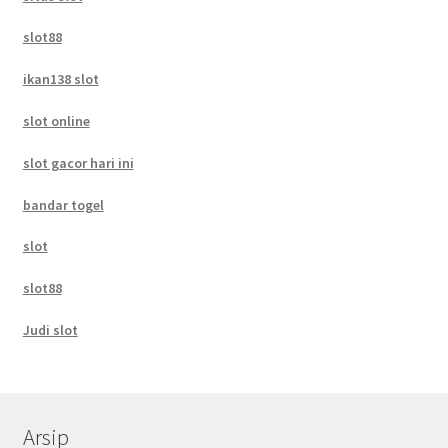
slot88
ikan138 slot
slot online
slot gacor hari ini
bandar togel
slot
slot88
Judi slot
Arsip