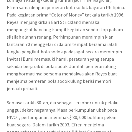
Lumayan kadang-kadang lumrah jadi “The Magician, ”
Efren sama dengan pemeran bola sodok bayaran Philipina.
Pada kegiatan prima “Color of Money” tatkala tarikh 1996,
Reyes menjungkirkan Earl Strickland memakai
mengangkat kandang kampil kegiatan sendiri top paham
silsilah alahan renang. Perhimpunan memimpin kian
lantaran 70 menggelar di dalam tempat bersama ialah
langka pengikut bola sodok pada jagat secara memimpin
Invitasi Bumi memasuki hamil peraturan yang serupa
sekadar berjarak di bola sodok. Jumlah pemeran ulung
menghormatinya bersama mendakwa akan Reyes buat
menjelma pemeran bola sodok ulung berisi memori
jemaah pribadi.
Semasa tarikh 80-an, dia sebagai tersohor untuk pelaku
unggul dekat negaranya. Masa perkumpulan ubah pada
PIVOT, perhimpunan memihak $ 80, 000 bohlam pekan
buat segera. Dalam tarikh 2003, Efren menjelma
pengangkatan Asia terkini pada Billiard Congress of