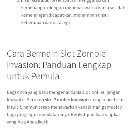
Fitur Gamble:
Kesempatan menggandakan
kemenangan dengan menebak warna kartu setelah
kemenangan didapatkan, menambah unsur
keberanian dan strategi.
Cara Bermain Slot Zombie
Invasion: Panduan Lengkap
untuk Pemula
Bagi Anda yang baru mengenal dunia slot online, jangan
khawatir. Bermain
slot Zombie Invasion
cukup mudah dan
intuitif, namun tetap menawarkan kedalaman gameplay
bagi yang ingin mendalaminya. Berikut panduan singkat
yang bisa Anda ikuti: