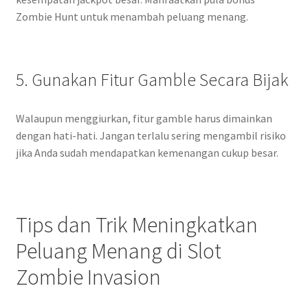
Zombie Hunt untuk menambah peluang menang.
5. Gunakan Fitur Gamble Secara Bijak
Walaupun menggiurkan, fitur gamble harus dimainkan
dengan hati-hati. Jangan terlalu sering mengambil risiko
jika Anda sudah mendapatkan kemenangan cukup besar.
Tips dan Trik Meningkatkan
Peluang Menang di Slot
Zombie Invasion