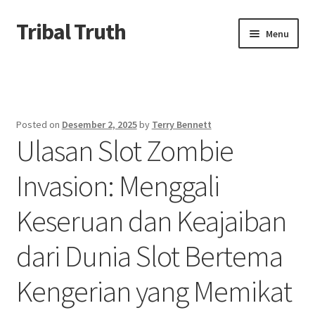
Tribal Truth
Skip
Skip
Menu
to
to
navigation
content
Beranda
About us
Posted on
Desember 2, 2025
by
Terry Bennett
Ulasan Slot Zombie
Contact us
Invasion: Menggali
Privacy Policy
Keseruan dan Keajaiban
dari Dunia Slot Bertema
Kengerian yang Memikat