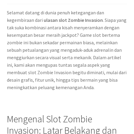
Selamat datang di dunia penuh ketegangan dan
kegembiraan dari
ulasan slot Zombie Invasion
. Siapa yang
tak suka kombinasi antara kisah menyeramkan dengan
kesempatan besar meraih jackpot? Game slot bertema
zombie ini bukan sekadar permainan biasa, melainkan
sebuah petualangan yang mengaduk-aduk adrenalin dan
menggiurkan secara visual serta mekanik. Dalam artikel
ini, kami akan mengupas tuntas segala aspek yang
membuat slot Zombie Invasion begitu diminati, mulai dari
desain grafis, fitur unik, hingga tips bermain yang bisa
meningkatkan peluang kemenangan Anda.
Mengenal Slot Zombie
Invasion: Latar Belakang dan