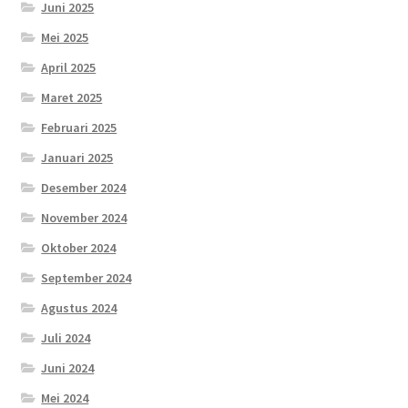
Juni 2025
Mei 2025
April 2025
Maret 2025
Februari 2025
Januari 2025
Desember 2024
November 2024
Oktober 2024
September 2024
Agustus 2024
Juli 2024
Juni 2024
Mei 2024