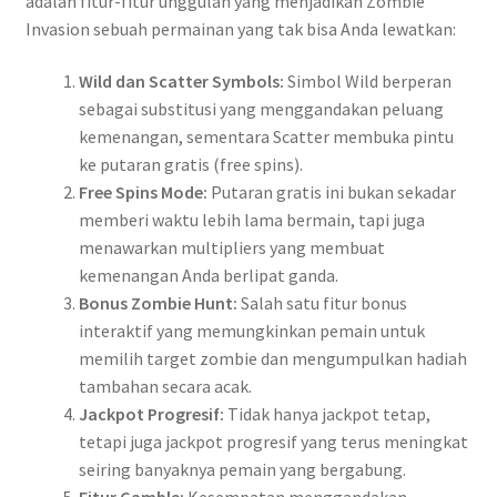
adalah fitur-fitur unggulan yang menjadikan Zombie
Invasion sebuah permainan yang tak bisa Anda lewatkan:
Wild dan Scatter Symbols:
Simbol Wild berperan
sebagai substitusi yang menggandakan peluang
kemenangan, sementara Scatter membuka pintu
ke putaran gratis (free spins).
Free Spins Mode:
Putaran gratis ini bukan sekadar
memberi waktu lebih lama bermain, tapi juga
menawarkan multipliers yang membuat
kemenangan Anda berlipat ganda.
Bonus Zombie Hunt:
Salah satu fitur bonus
interaktif yang memungkinkan pemain untuk
memilih target zombie dan mengumpulkan hadiah
tambahan secara acak.
Jackpot Progresif:
Tidak hanya jackpot tetap,
tetapi juga jackpot progresif yang terus meningkat
seiring banyaknya pemain yang bergabung.