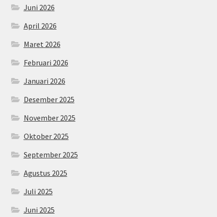
Juni 2026
April 2026
Maret 2026
Februari 2026
Januari 2026
Desember 2025
November 2025
Oktober 2025
September 2025
Agustus 2025
Juli 2025
Juni 2025