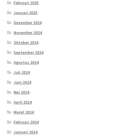
Februari 2025
Januari 2025
Desember 2024
November 2024
Oktober 2024
September 2024
Agustus 2024
Juli 2024
Juni 2024
Mei 2024
April 2024
Maret 2024
Februari 2024
Januari 2024