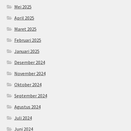
Mei 2025
April 2025
Maret 2025
Februari 2025
Januari 2025
Desember 2024
November 2024
Oktober 2024
September 2024
Agustus 2024
Juli 2024
Juni 2024