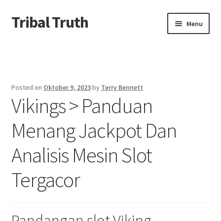
Tribal Truth
Skip
Skip
Menu
to
to
navigation
content
Beranda
About us
Posted on
Oktober 9, 2023
by
Terry Bennett
Vikings > Panduan
Contact us
Menang Jackpot Dan
Privacy Policy
Analisis Mesin Slot
Tergacor
Pandangan slot Viking