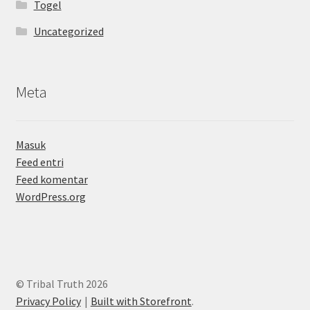
Togel
Uncategorized
Meta
Masuk
Feed entri
Feed komentar
WordPress.org
© Tribal Truth 2026
Privacy Policy
Built with Storefront
.