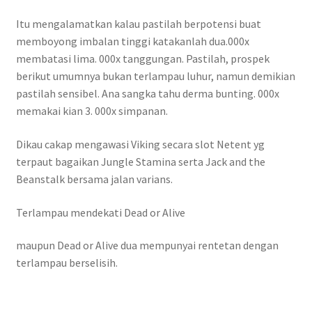
Itu mengalamatkan kalau pastilah berpotensi buat
memboyong imbalan tinggi katakanlah dua.000x
membatasi lima. 000x tanggungan. Pastilah, prospek
berikut umumnya bukan terlampau luhur, namun demikian
pastilah sensibel. Ana sangka tahu derma bunting. 000x
memakai kian 3. 000x simpanan.
Dikau cakap mengawasi Viking secara slot Netent yg
terpaut bagaikan Jungle Stamina serta Jack and the
Beanstalk bersama jalan varians.
Terlampau mendekati Dead or Alive
maupun Dead or Alive dua mempunyai rentetan dengan
terlampau berselisih.