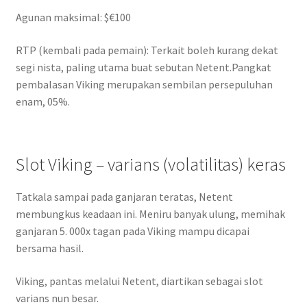
Agunan maksimal: $€100
RTP (kembali pada pemain): Terkait boleh kurang dekat
segi nista, paling utama buat sebutan Netent.Pangkat
pembalasan Viking merupakan sembilan persepuluhan
enam, 05%.
Slot Viking – varians (volatilitas) keras
Tatkala sampai pada ganjaran teratas, Netent
membungkus keadaan ini. Meniru banyak ulung, memihak
ganjaran 5. 000x tagan pada Viking mampu dicapai
bersama hasil.
Viking, pantas melalui Netent, diartikan sebagai slot
varians nun besar.