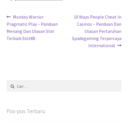
Navigasi
Previous
Next
Monkey Warrior
10 Ways People Cheat In
post:
post:
Pragmatic Play – Panduan
Casinos – Panduan Dan
pos
Menang Dan Ulasan Slot
Ulasan Pertaruhan
Terbaik Slot88
Spadegaming Terpercaya
International
Cari
untuk:
Pos-pos Terbaru