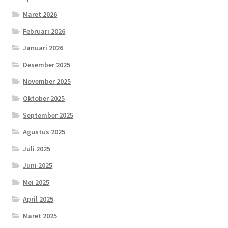
Maret 2026
Februari 2026
Januari 2026
Desember 2025
November 2025
Oktober 2025
September 2025
Agustus 2025
Juli 2025
Juni 2025
Mei 2025
April 2025
Maret 2025