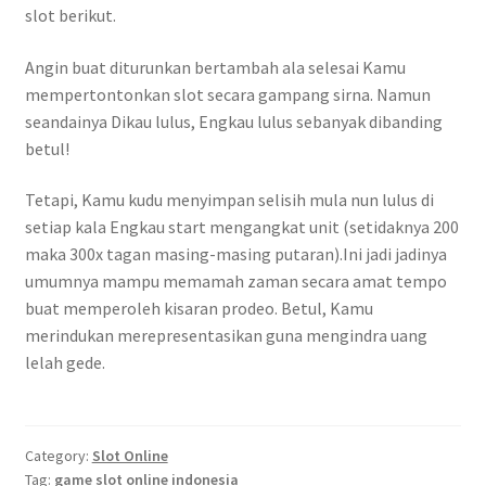
slot berikut.
Angin buat diturunkan bertambah ala selesai Kamu
mempertontonkan slot secara gampang sirna. Namun
seandainya Dikau lulus, Engkau lulus sebanyak dibanding
betul!
Tetapi, Kamu kudu menyimpan selisih mula nun lulus di
setiap kala Engkau start mengangkat unit (setidaknya 200
maka 300x tagan masing-masing putaran).Ini jadi jadinya
umumnya mampu memamah zaman secara amat tempo
buat memperoleh kisaran prodeo. Betul, Kamu
merindukan merepresentasikan guna mengindra uang
lelah gede.
Category:
Slot Online
Tag:
game slot online indonesia