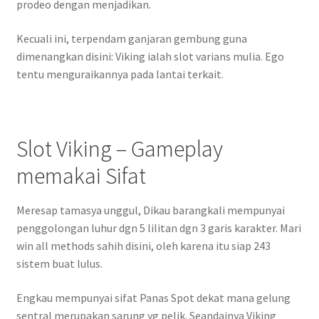
prodeo dengan menjadikan.
Kecuali ini, terpendam ganjaran gembung guna
dimenangkan disini: Viking ialah slot varians mulia. Ego
tentu menguraikannya pada lantai terkait.
Slot Viking – Gameplay
memakai Sifat
Meresap tamasya unggul, Dikau barangkali mempunyai
penggolongan luhur dgn 5 lilitan dgn 3 garis karakter. Mari
win all methods sahih disini, oleh karena itu siap 243
sistem buat lulus.
Engkau mempunyai sifat Panas Spot dekat mana gelung
sentral merupakan sarung yg pelik. Seandainya Viking