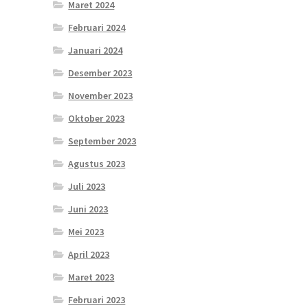
Maret 2024
Februari 2024
Januari 2024
Desember 2023
November 2023
Oktober 2023
September 2023
Agustus 2023
Juli 2023
Juni 2023
Mei 2023
April 2023
Maret 2023
Februari 2023