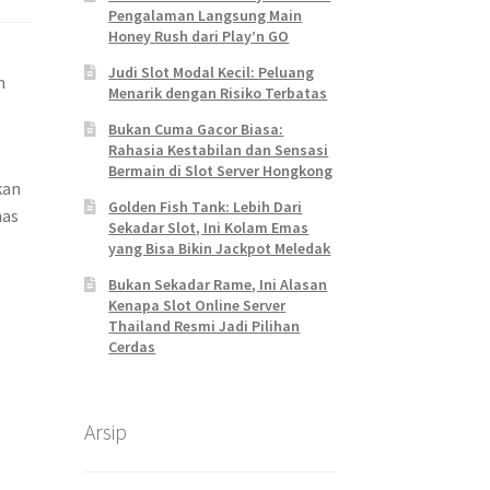
Pengalaman Langsung Main
Honey Rush dari Play’n GO
Judi Slot Modal Kecil: Peluang
h
Menarik dengan Risiko Terbatas
Bukan Cuma Gacor Biasa:
Rahasia Kestabilan dan Sensasi
Bermain di Slot Server Hongkong
kan
Golden Fish Tank: Lebih Dari
nas
Sekadar Slot, Ini Kolam Emas
yang Bisa Bikin Jackpot Meledak
Bukan Sekadar Rame, Ini Alasan
Kenapa Slot Online Server
Thailand Resmi Jadi Pilihan
Cerdas
Arsip