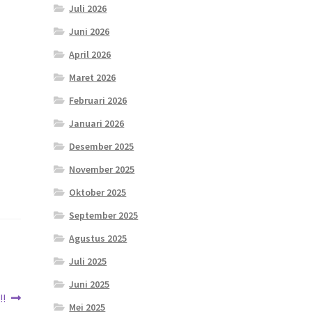
Juli 2026
Juni 2026
April 2026
Maret 2026
Februari 2026
Januari 2026
Desember 2025
November 2025
Oktober 2025
September 2025
Agustus 2025
Juli 2025
Juni 2025
!!
Mei 2025