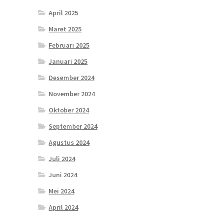
April 2025
Maret 2025
Februari 2025
Januari 2025
Desember 2024
November 2024
Oktober 2024
September 2024
Agustus 2024
Juli 2024
Juni 2024
Mei 2024
April 2024