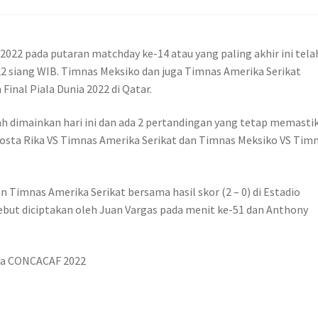
2022 pada putaran matchday ke-14 atau yang paling akhir ini tela
022 siang WIB. Timnas Meksiko dan juga Timnas Amerika Serikat
inal Piala Dunia 2022 di Qatar.
ah dimainkan hari ini dan ada 2 pertandingan yang tetap memasti
s Kosta Rika VS Timnas Amerika Serikat dan Timnas Meksiko VS Tim
Timnas Amerika Serikat bersama hasil skor (2 – 0) di Estadio
sebut diciptakan oleh Juan Vargas pada menit ke-51 dan Anthony
zona CONCACAF 2022